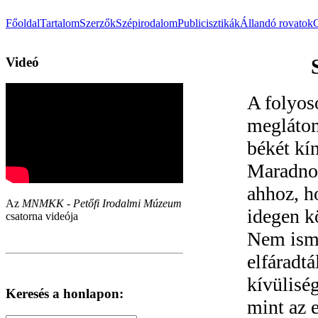
Főoldal
Tartalom
Szerzők
Szépirodalom
Publicisztikák
Állandó rovatok
Videó
A folyosó
megláto
békét kí
Maradnom
ahhoz, h
Az
MNMKK - Petőfi Irodalmi Múzeum
idegen k
csatorna videója
Nem isme
elfáradtá
kívüliség
Keresés a honlapon:
mint az 