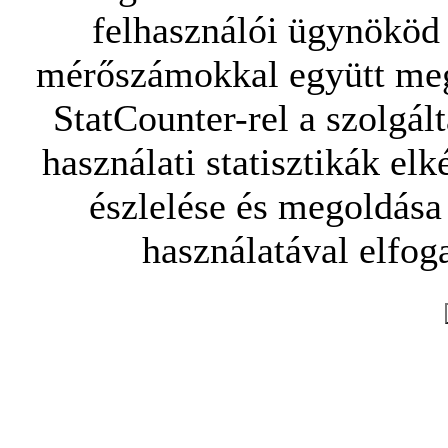
felhasználói ügynököd 
mérőszámokkal együtt mego
StatCounter-rel a szolgál
használati statisztikák elk
észlelése és megoldása
használatával elfoga