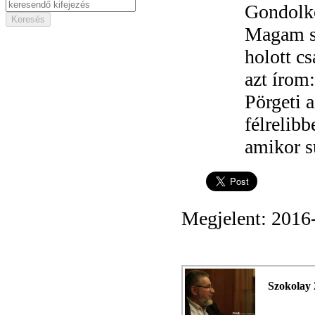
Gondolk
Magam s
holott cs
azt írom
Pörgeti a
félrelibb
amikor s
Megjelent: 2016
Szokolay 