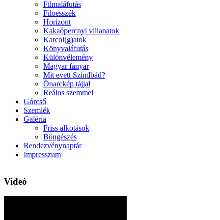
Filmaláfutás
Filoesszék
Horizont
Kakaópercnyi villanatok
Karcol(g)atok
Könyvaláfutás
Különvélemény
Magyar fanyar
Mit evett Szindbád?
Önarckép tájjal
Reálos szemmel
Górcső
Szemlék
Galéria
Friss alkotások
Böngészés
Rendezvénynaptár
Impresszum
Videó