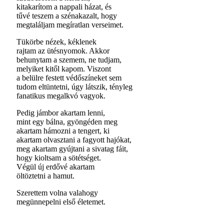
kitakarítom a nappali házat, és
tűvé teszem a szénakazalt, hogy
megtaláljam megíratlan verseimet.
Tükörbe nézek, kéklenek
rajtam az ütésnyomok. Akkor
behunytam a szemem, ne tudjam,
melyiket kitől kapom. Viszont
a belülre festett védőszíneket sem
tudom eltüntetni, úgy látszik, tényleg
fanatikus megalkvó vagyok.
Pedig jámbor akartam lenni,
mint egy bálna, gyöngéden meg
akartam hámozni a tengert, ki
akartam olvasztani a fagyott hajókat,
meg akartam gyújtani a sivatag fáit,
hogy kioltsam a sötétséget.
Végül új erdővé akartam
öltöztetni a hamut.
Szerettem volna valahogy
megünnepelni első életemet.