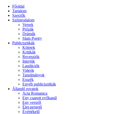
Főoldal
Tartalom
Szerzők
Szépirodalom
Versek
Prózák
Drámák
Slam Poetry
Publicisztikák
Kötetek
Kritikák
Recenziók
Interjúk
Laudációk
Videók
Tanulmányok
Esszék
Egyéb publicisztikák
Állandó rovatok
Acta Romanica
Egy csapott evőkanál
Egy versről
Élet-pergető
Évértékelő