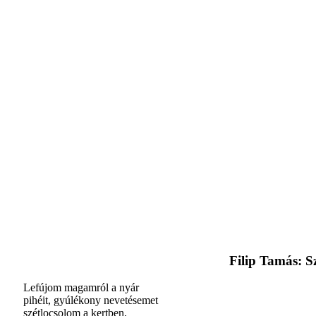
Filip Tamás: Sz
Lefújom magamról a nyár
pihéit, gyúlékony nevetésemet
szétlocsolom a kertben,