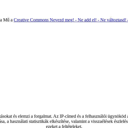
 a Mű a
Creative Commons Nevezd meg! - Ne add el! - Ne változtasd!
tásokat és elemzi a forgalmat. Az IP-címed és a felhasználói ügynököd
ása, a használati statisztikák elkészítése, valamint a visszaélések észl
ezeket a feltételeket.