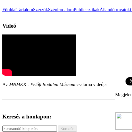
Főoldal
Tartalom
Szerzők
Szépirodalom
Publicisztikák
Állandó rovatok
Videó
Az
MNMKK - Petőfi Irodalmi Múzeum
csatorna videója
Megjelen
Keresés a honlapon: