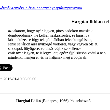
Górcső
Szemlék
Galéria
Rendezvénynaptár
Impresszum
Hargitai Ildikó: té
azt akarom, hogy nyár legyen, piros padokon macskák
domborodjanak, ne kelljen sáskazizegés, se harisnya
lábam közé, se irigy tél, pókhálóban félve kongó isten,
senki se járjon arra nyikorgó vödörrel, vagy vegyen olajat,
se csapok lötyögése, verdeső szájak se kellenek,
csak nyár legyen, te is legyél ott, egész éjjel süssön vadul a nap,
mindenki menjen el, és ne haljanak meg a bogarak!
t: 2015-01-10 08:00:00
Hargitai Ildikó
(Budapest, 1966) író, színésznő