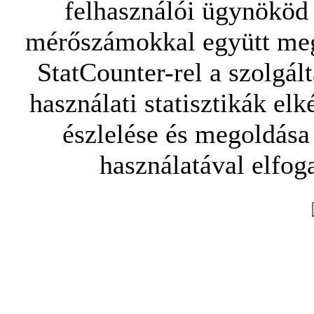
felhasználói ügynököd 
mérőszámokkal együtt mego
StatCounter-rel a szolgál
használati statisztikák elk
észlelése és megoldása
használatával elfoga