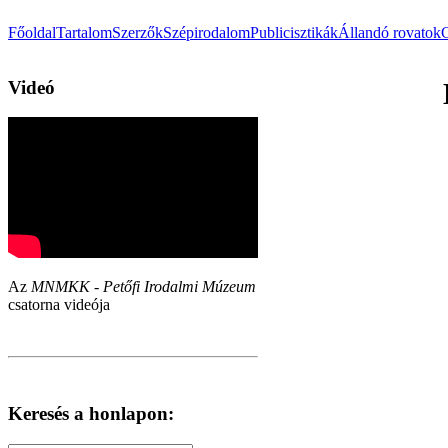
Főoldal
Tartalom
Szerzők
Szépirodalom
Publicisztikák
Állandó rovatok
Videó
Az
MNMKK - Petőfi Irodalmi Múzeum
csatorna videója
Keresés a honlapon: