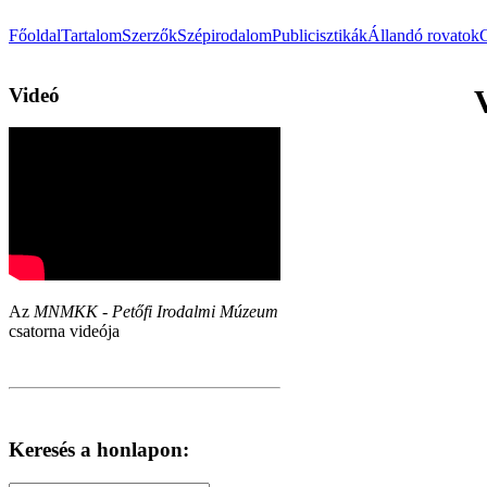
Főoldal
Tartalom
Szerzők
Szépirodalom
Publicisztikák
Állandó rovatok
Videó
Az
MNMKK - Petőfi Irodalmi Múzeum
csatorna videója
Keresés a honlapon: