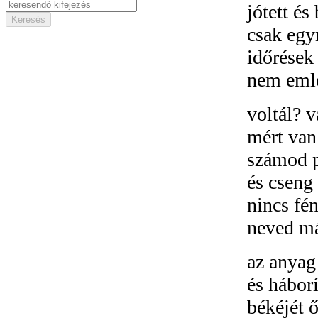
jótett és
csak egy
időrések
nem eml
voltál? 
mért van
számod p
és cseng
nincs fé
neved már
az anyag
és háborí
békéjét 