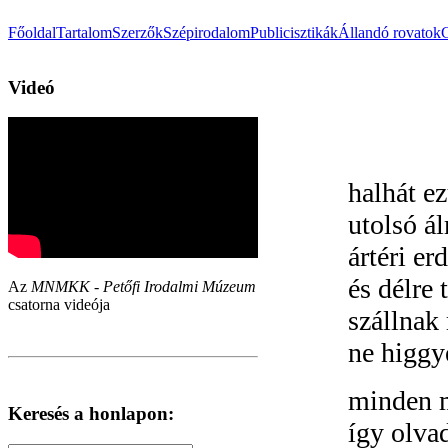
Főoldal
Tartalom
Szerzők
Szépirodalom
Publicisztikák
Állandó rovatok
Videó
halhát ez
utolsó á
ártéri er
és délre 
Az
MNMKK - Petőfi Irodalmi Múzeum
csatorna videója
szállnak
ne higgy
minden 
Keresés a honlapon:
így olva