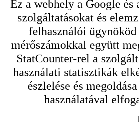
Ez a webhely a Google és a
szolgáltatásokat és elemz
felhasználói ügynököd 
mérőszámokkal együtt mego
StatCounter-rel a szolgál
használati statisztikák elk
észlelése és megoldása
használatával elfoga