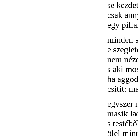
se kezdet
csak ann
egy pilla
minden s
e szeglet
nem néze
s aki mos
ha aggod
csitít: m
egyszer m
másik lad
s testébő
ölel min