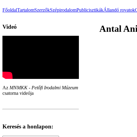
Főoldal
Tartalom
Szerzők
Szépirodalom
Publicisztikák
Állandó rovatok
Videó
Antal An
Az
MNMKK - Petőfi Irodalmi Múzeum
csatorna videója
Keresés a honlapon: