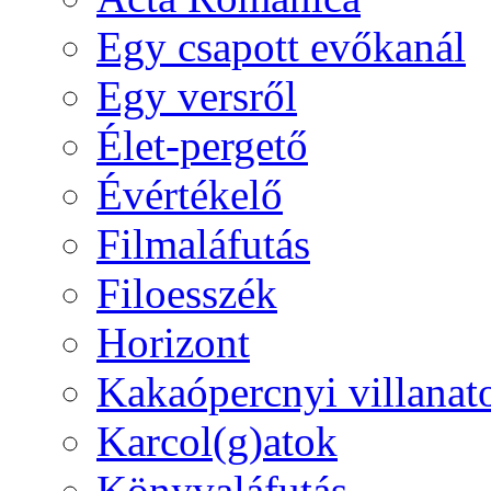
Egy csapott evőkanál
Egy versről
Élet-pergető
Évértékelő
Filmaláfutás
Filoesszék
Horizont
Kakaópercnyi villanat
Karcol(g)atok
Könyvaláfutás