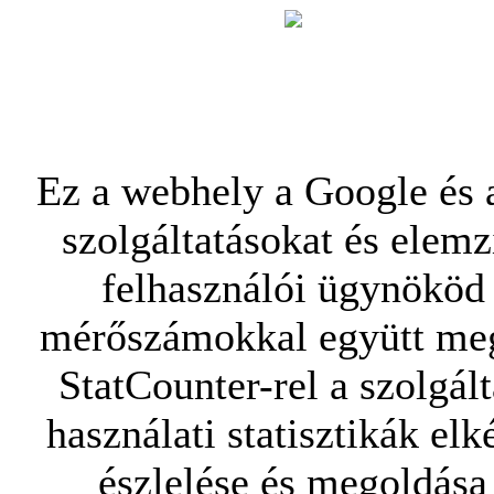
Ez a webhely a Google és a
szolgáltatásokat és elemz
felhasználói ügynököd 
mérőszámokkal együtt mego
StatCounter-rel a szolgál
használati statisztikák elk
észlelése és megoldása