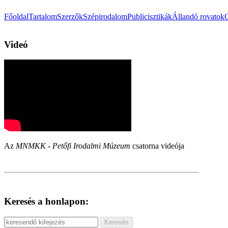
Főoldal
Tartalom
Szerzők
Szépirodalom
Publicisztikák
Állandó rovatok
Videó
Az
MNMKK - Petőfi Irodalmi Múzeum
csatorna videója
Keresés a honlapon: