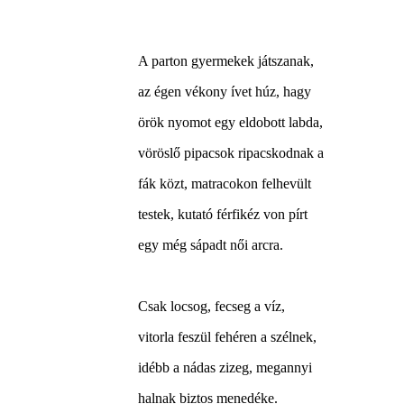
A parton gyermekek játszanak,
az égen vékony ívet húz, hagy
örök nyomot egy eldobott labda,
vöröslő pipacsok ripacskodnak a
fák közt, matracokon felhevült
testek, kutató férfikéz von pírt
egy még sápadt női arcra.
Csak locsog, fecseg a víz,
vitorla feszül fehéren a szélnek,
idébb a nádas zizeg, megannyi
halnak biztos menedéke.