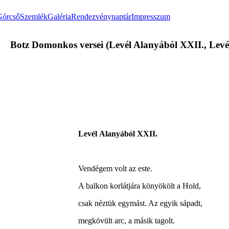
Górcső
Szemlék
Galéria
Rendezvénynaptár
Impresszum
Botz Domonkos versei (Levél Alanyából XXII., Levél 
Levél Alanyából XXII.
Vendégem volt az este.
A balkon korlátjára könyökölt a Hold,
csak néztük egymást. Az egyik sápadt,
megkövült arc, a másik tagolt.