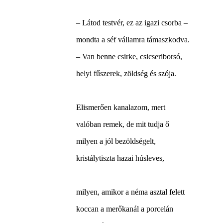
– Látod testvér, ez az igazi csorba –
mondta a séf vállamra támaszkodva.
– Van benne csirke, csicseriborsó,
helyi fűszerek, zöldség és szója.
Elismerően kanalazom, mert
valóban remek, de mit tudja ő
milyen a jól bezöldségelt,
kristálytiszta hazai húsleves,
milyen, amikor a néma asztal felett
koccan a merőkanál a porcelán