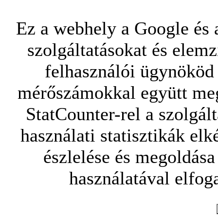
Ez a webhely a Google és a
szolgáltatásokat és elemz
felhasználói ügynököd 
mérőszámokkal együtt mego
StatCounter-rel a szolgál
használati statisztikák elk
észlelése és megoldása
használatával elfoga