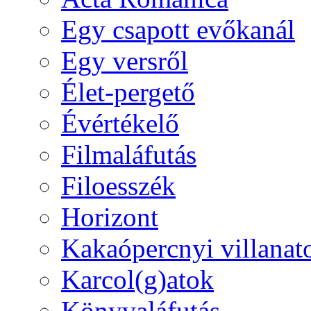
Egy csapott evőkanál
Egy versről
Élet-pergető
Évértékelő
Filmaláfutás
Filoesszék
Horizont
Kakaópercnyi villanat
Karcol(g)atok
Könyvaláfutás