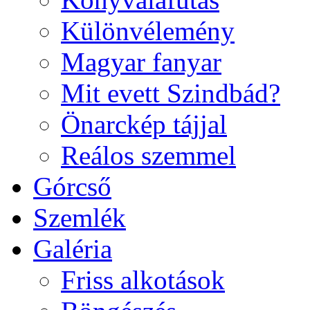
Különvélemény
Magyar fanyar
Mit evett Szindbád?
Önarckép tájjal
Reálos szemmel
Górcső
Szemlék
Galéria
Friss alkotások