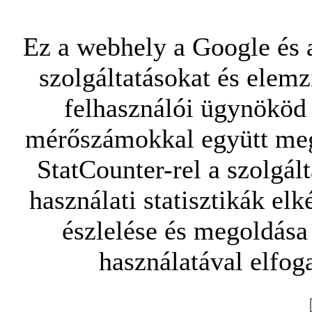
Ez a webhely a Google és a
szolgáltatásokat és elemz
felhasználói ügynököd 
mérőszámokkal együtt mego
StatCounter-rel a szolgál
használati statisztikák elk
észlelése és megoldása
használatával elfoga