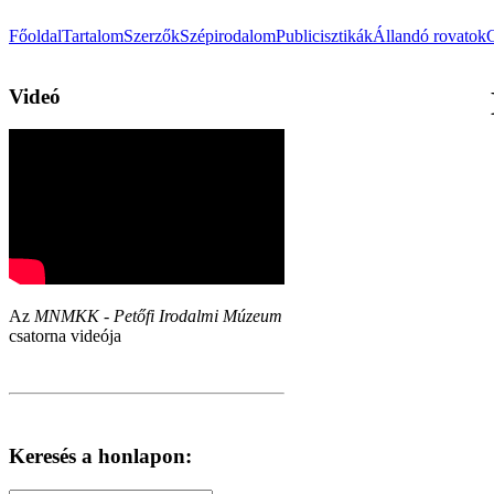
Főoldal
Tartalom
Szerzők
Szépirodalom
Publicisztikák
Állandó rovatok
Videó
Az
MNMKK - Petőfi Irodalmi Múzeum
csatorna videója
Keresés a honlapon: