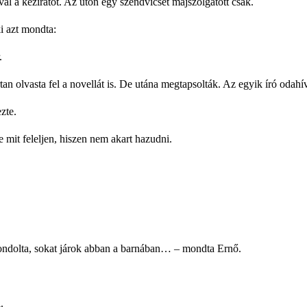
val a kéziratot. Az úton egy szendvicset majszolgatott csak.
i azt mondta:
.
rtan olvasta fel a novellát is. De utána megtapsolták. Az egyik író odah
zte.
 mit feleljen, hiszen nem akart hazudni.
dolta, sokat járok abban a barnában… – mondta Ernő.
.