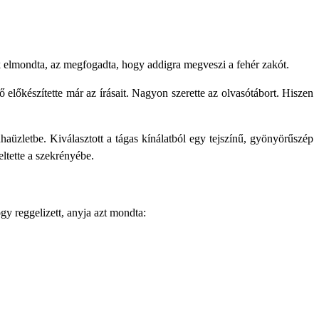
ak elmondta, az megfogadta, hogy addigra megveszi a fehér zakót.
 előkészítette már az írásait. Nagyon szerette az olvasótábort. Hiszen
haüzletbe. Kiválasztott a tágas kínálatból egy tejszínű, gyönyörűszép
eltette a szekrényébe.
gy reggelizett, anyja azt mondta: