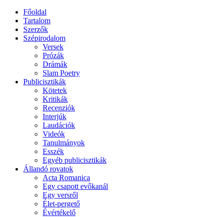
Főoldal
Tartalom
Szerzők
Szépirodalom
Versek
Prózák
Drámák
Slam Poetry
Publicisztikák
Kötetek
Kritikák
Recenziók
Interjúk
Laudációk
Videók
Tanulmányok
Esszék
Egyéb publicisztikák
Állandó rovatok
Acta Romanica
Egy csapott evőkanál
Egy versről
Élet-pergető
Évértékelő