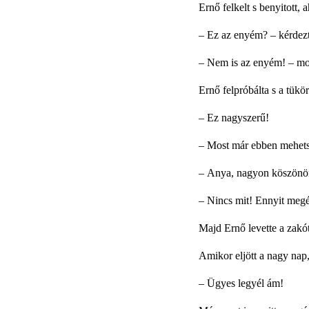
Ernő felkelt s benyitott, 
–
Ez az enyém? – kérdez
–
Nem is az enyém! – mon
Ernő felpróbálta s a tükör 
–
Ez nagyszerű!
–
Most már ebben mehetsz
–
Anya, nagyon köszönö
–
Nincs mit! Ennyit meg
Majd Ernő levette a zakót
Amikor eljött a nagy nap,
–
Ügyes legyél ám!