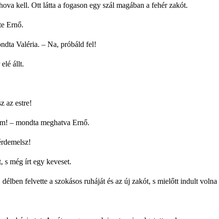
ahova kell. Ott látta a fogason egy szál magában a fehér zakót.
te Ernő.
dta Valéria. – Na, próbáld fel!
elé állt.
 az estre!
m! – mondta meghatva Ernő.
érdemelsz!
, s még írt egy keveset.
 délben felvette a szokásos ruháját és az új zakót, s mielőtt indult voln