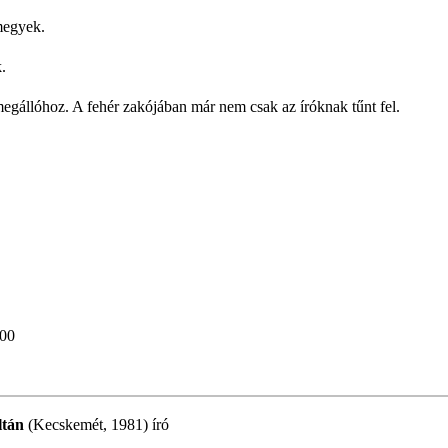
megyek.
k.
megállóhoz. A fehér zakójában már nem csak az íróknak tűnt fel.
:00
ltán
(Kecskemét, 1981) író