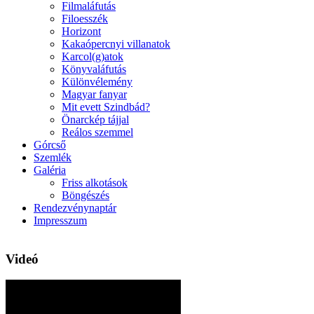
Filmaláfutás
Filoesszék
Horizont
Kakaópercnyi villanatok
Karcol(g)atok
Könyvaláfutás
Különvélemény
Magyar fanyar
Mit evett Szindbád?
Önarckép tájjal
Reálos szemmel
Górcső
Szemlék
Galéria
Friss alkotások
Böngészés
Rendezvénynaptár
Impresszum
Videó