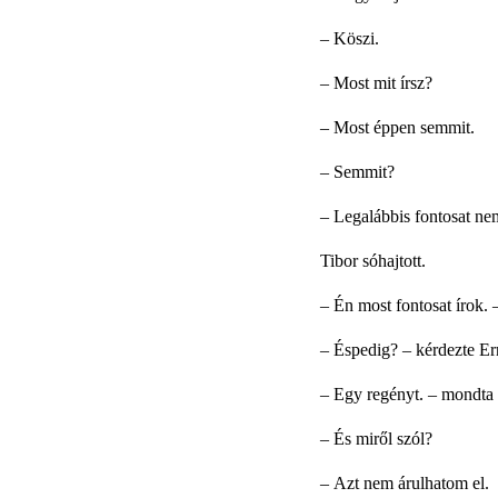
–
Köszi.
–
Most mit írsz?
–
Most éppen semmit.
–
Semmit?
–
Legalábbis fontosat ne
Tibor sóhajtott.
–
Én most fontosat írok. 
–
Éspedig? – kérdezte Er
–
Egy regényt. – mondta 
–
És miről szól?
–
Azt nem árulhatom el.