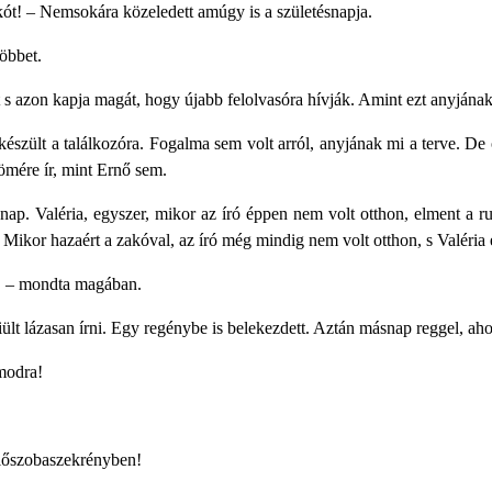
kót! – Nemsokára közeledett amúgy is a születésnapja.
többet.
ét s azon kapja magát, hogy újabb felolvasóra hívják. Amint ezt anyján
észült a találkozóra. Fogalma sem volt arról, anyjának mi a terve. De ő
mére ír, mint Ernő sem.
nap. Valéria, egyszer, mikor az író éppen nem volt otthon, elment a ru
. Mikor hazaért a zakóval, az író még mindig nem volt otthon, s Valéria 
z! – mondta magában.
ült lázasan írni. Egy regénybe is belekezdett. Aztán másnap reggel, aho
modra!
lőszobaszekrényben!