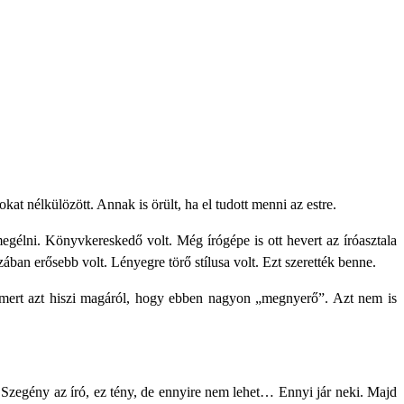
t nélkülözött. Annak is örült, ha el tudott menni az estre.
 megélni. Könyvkereskedő volt. Még írógépe is ott hevert az íróasztala
zában erősebb volt. Lényegre törő stílusa volt. Ezt szerették benne.
, mert azt hiszi magáról, hogy ebben nagyon „megnyerő”. Azt nem is
Szegény az író, ez tény, de ennyire nem lehet… Ennyi jár neki. Majd