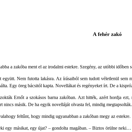
A fehér zakó
ba a zakóba ment el az irodalmi estekre. Szegény, az utóbbi időben soka
lt együtt. Nem futotta lakásra. Az írásaiból sem tudott véletlenül sem
álta. Egy öreg bácsitól kapta. Novellákat és regényeket írt. De a kispró
okták Ernőt a szokásos barna zakóban. Azt hitték, azért hordja ezt
t nincs másik. De ha egyik novelláját olvasta fel, mindig megtapsolták.
valahogy feltűnt, hogy mindig ugyanabban a zakóban megy az estekre.
ki egy másikat, egy újat? – gondolta magában. – Biztos örülne neki… 