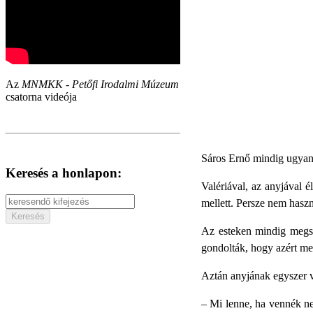
Az
MNMKK - Petőfi Irodalmi Múzeum
csatorna videója
Sáros Ernő mindig ugyanab
Keresés a honlapon:
Valériával, az anyjával é
mellett. Persze nem haszn
Az esteken mindig megsz
gondolták, hogy azért mer
Aztán anyjának egyszer 
–
Mi lenne, ha vennék ne