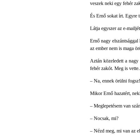
veszek neki egy fehér za
És Ernő sokat írt. Egyre 
Látja egyszer az e-mailj
Ernő nagy elszántsággal k
az ember nem is maga örö
Aztán közeledett a nagy 
fehér zakót. Meg is vette
–
Na, ennek örülni fogs
Mikor Ernő hazatért, neki
–
Meglepetésem van szá
–
Nocsak, mi?
–
Nézd meg, mi van az e