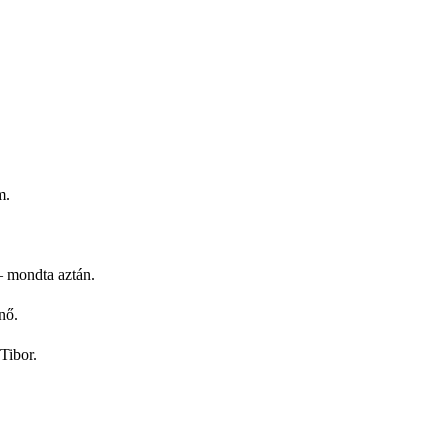
m.
– mondta aztán.
nő.
Tibor.