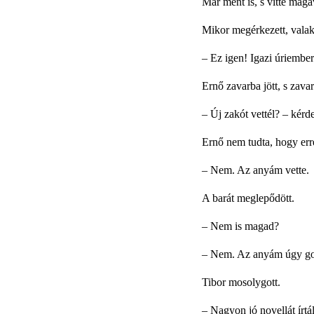
Már ment is, s vitte magá
Mikor megérkezett, valak
–
Ez igen! Igazi úriember
Ernő zavarba jött, s zava
–
Új zakót vettél? – kérde
Ernő nem tudta, hogy erre
–
Nem. Az anyám vette.
A barát meglepődött.
–
Nem is magad?
–
Nem. Az anyám úgy gon
Tibor mosolygott.
–
Nagyon jó novellát írtál