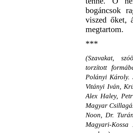
tenné. Ő ne
bogáncsok ra
viszed őket, 
megtartom.
***
(Szavakat, szóö
torzított formá
Polányi Károly.
Vitányi Iván, Kr
Alex Haley, Pet
Magyar Сsillagás
Noon, Dr. Turán
Magyari-Kossa 