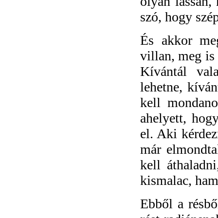
olyan lassan, 
szó, hogy szép
És akkor meg
villan, meg is
Kívántál va
lehetne, kíván
kell mondano
ahelyett, ho
el. Aki kérde
már elmondtak
kell áthaladn
kismalac, ham
Ebből a résbő