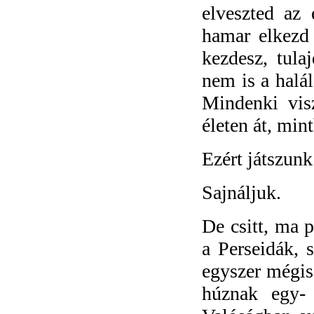
elveszted az 
hamar elkezd 
kezdesz, tula
nem is a halál
Mindenki vis
életen át, min
Ezért játszun
Sajnáljuk.
De csitt, ma p
a Perseidák,
egyszer mégis 
húznak egy-