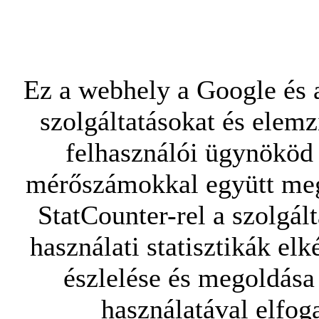
Ez a webhely a Google és a
szolgáltatásokat és elemz
felhasználói ügynököd 
mérőszámokkal együtt mego
StatCounter-rel a szolgál
használati statisztikák elk
észlelése és megoldása
használatával elfoga