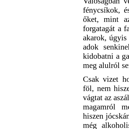
Valóságban ve
fénycsíkok, 
őket, mint a
forgatagát a 
akarok, úgyis
adok senkine
kidobatni a ga
meg alulról s
Csak vizet ho
föl, nem hisz
vágtat az asz
magamról mé
hiszen jócská
még alkoholi