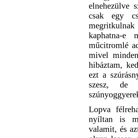
elnehezülve 
csak egy cs
megritkulnak
kaphatna-e 
műcitromlé a
mivel minden
hibáztam, ked
ezt a szúrás
szesz, de
szúnyoggyerek
Lopva félreh
nyíltan is 
valamit, és a