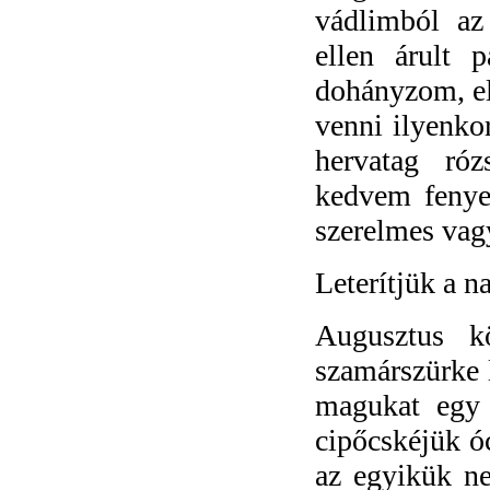
vádlimból az
ellen árult 
dohányzom, el
venni ilyenko
hervatag róz
kedvem fenyeg
szerelmes vag
Leterítjük a n
Augusztus 
szamárszürke 
magukat egy 
cipőcskéjük óc
az egyikük ne