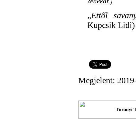
zenekar.)
„
Ettől sava
Kupcsik Lidi)
Megjelent: 2019
Turányi 