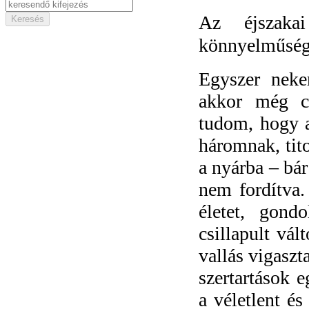
Az éjszaka
könnyelműség, 
Egyszer nek
akkor még c
tudom, hogy 
háromnak, tit
a nyárba – bár
nem fordítva
életet, gon
csillapult vál
vallás vigaszt
szertartások e
a véletlent é