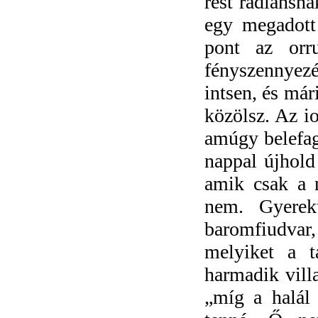
rést radiánsn
egy megadott 
pont az orr
fényszennyez
intsen, és már
közölsz. Az io
amúgy belefag
nappal újhold
amik csak a n
nem. Gyere
baromfiudvar, 
melyiket a t
harmadik villa
„míg a halál 