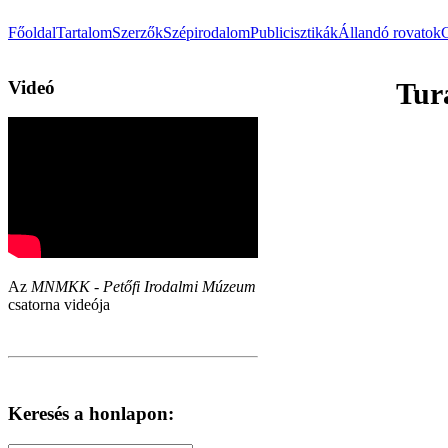
Főoldal
Tartalom
Szerzők
Szépirodalom
Publicisztikák
Állandó rovatok
Videó
Tur
Az
MNMKK - Petőfi Irodalmi Múzeum
csatorna videója
Keresés a honlapon: