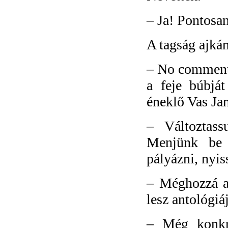
–
Ja! Pontosa
A tagság ajká
–
No comment!
a feje búbját
éneklő Vas Jan
–
Változtas
Menjünk be 
pályázni, nyi
–
Méghozzá a
lesz antológiá
–
Még konkr