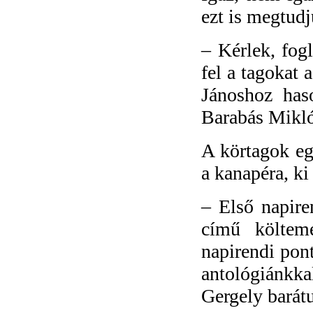
ezt is megtudj
–
Kérlek, fog
fel a tagokat
Jánoshoz has
Barabás Miklós
A körtagok egy
a kanapéra, ki
–
Első napire
című költem
napirendi pont
antológiánkk
Gergely barát