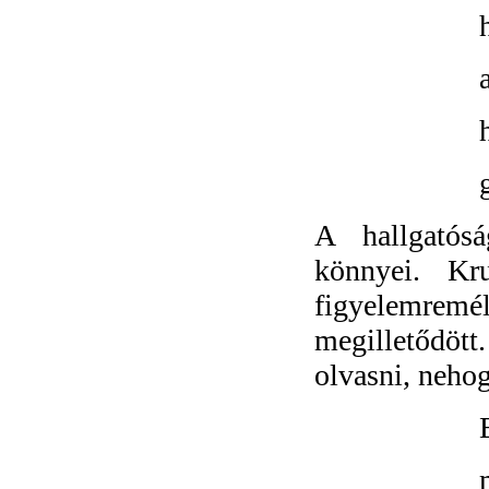
A hallgatós
könnyei. Kru
figyelemre
megilletődött
olvasni, nehog