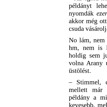
példányt leh
nyomdák
eze
akkor
még ott
csuda vásárol
No lám, nem c
hm, nem is h
holdig sem j
volna Arany ú
üstölést.
–
Stimmel, 
mellett már 
példány a m
kevesebb, me