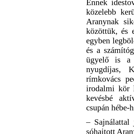
Ennek idestov
közelebb ker
Aranynak
sik
közöttük, és 
egyben legböl
és a számítóg
ügyelő is a 
nyugdíjas, K
rímkovács pe
irodalmi kör 
kevésbé aktí
csupán hébe-h
–
Sajnálattal
j
sóhajtott Aran