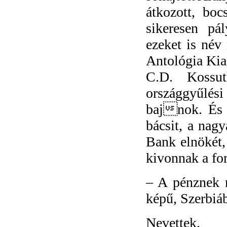
átkozott, boc
sikeresen pá
ezeket is név
Antológia Kia
C.D. Kossut
országgyűlés
bajnok. És 
bácsit, a nag
Bank elnökét,
kivonnak a f
–
A pénznek n
képű, Szerbiá
Nevettek.