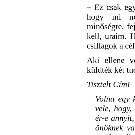
–
Ez csak egy
hogy mi ne
minőségre, fe
kell, uraim. 
csillagok a cé
Aki ellene vo
küldték két t
Tisztelt Cím!
Volna egy 
vele, hogy,
ér-e annyit
önöknek va