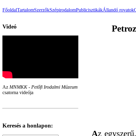
Főoldal
Tartalom
Szerzők
Szépirodalom
Publicisztikák
Állandó rovatok
Videó
Petroz
Az
MNMKK - Petőfi Irodalmi Múzeum
csatorna videója
Keresés a honlapon:
A
z egyszerű