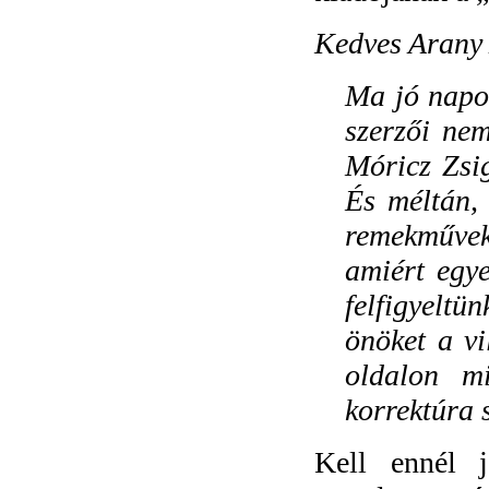
Kedves Arany
Ma jó napo
szerzői ne
Móricz Zsi
És méltán,
remekművek
amiért egye
felfigyelt
önöket a v
oldalon mi
korrektúra 
Kell ennél j