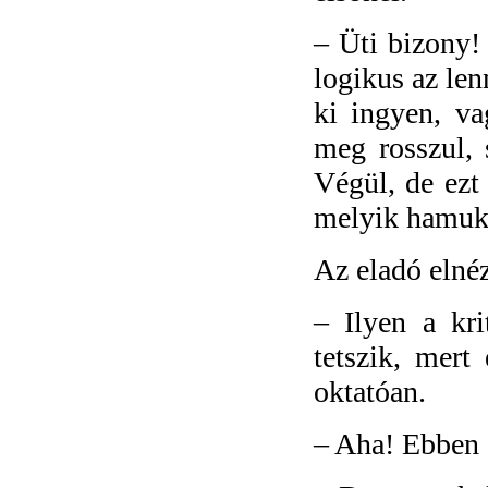
–
Üti bizony!
logikus az len
ki ingyen, va
meg rosszul,
Végül, de ezt
melyik hamukál
Az eladó elné
–
Ilyen a kr
tetszik, mert
oktatóan.
–
Aha! Ebben 