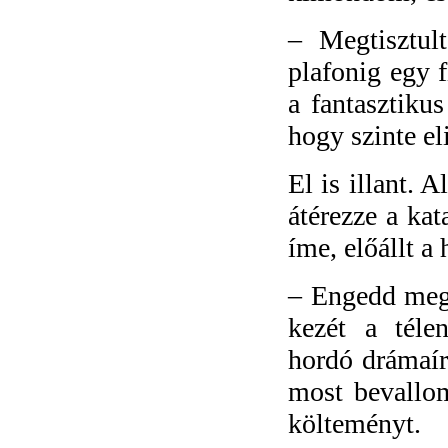
–
Megtisztul
plafonig egy f
a fantasztiku
hogy szinte el
El is illant. 
átérezze a ka
íme, előállt a
–
Engedd meg,
kezét a téle
hordó drámaír
most bevallo
költeményt.