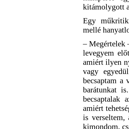
kitámolygott 
Egy műkritik
mellé hanyatlo
–
Megértelek –
levegyem előt
amiért ilyen n
vagy egyedül
becsaptam a 
barátunkat i
becsaptalak 
amiért tehets
is verseltem,
kimondom, csa