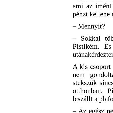
ami az imént 
pénzt kellene
–
Mennyit?
–
Sokkal tö
Pistikém. És
utánakérdezte
A kis csoport 
nem gondolt
stekszük sinc
otthonban. P
leszállt a plaf
–
Az egész ne