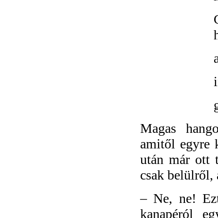
Magas hangon
amitől egyre 
után már ott 
csak belülről
–
Ne, ne! Ez
kanapéról eg