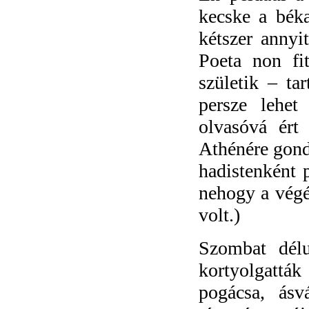
kecske a bék
kétszer anny
Poeta non fi
születik – ta
persze lehet
olvasóvá ért 
Athénére gondo
hadistenként 
nehogy a végé
volt.)
Szombat dél
kortyolgattá
pogácsa, ásv