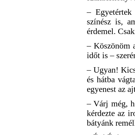
–
Egyetértek
színész is, a
érdemel. Csak
–
Köszönöm a…
időt is – szer
–
Ugyan! Kics
és hátba vágta
egyenest az aj
–
Várj még, h
kérdezte az i
bátyánk remél