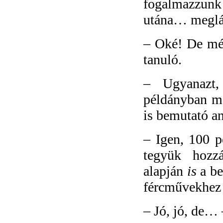
fogalmazzunk
utána… meglá
–
Oké! De még
tanuló.
–
Ugyanazt
példányban meg
is bemutató an
–
Igen, 100 p
tegyük hozzá
alapján
is
a be
fércművekhez 
–
Jó, jó, de…