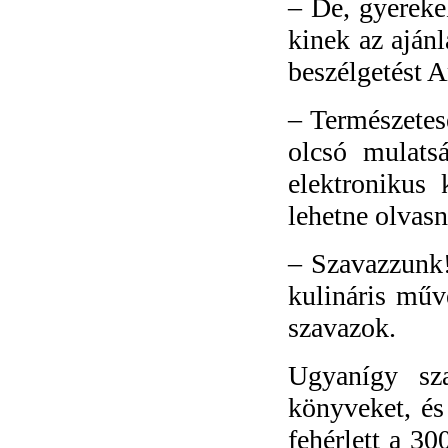
–
De, gyerekek
kinek az ajánl
beszélgetést A
–
Természetes
olcsó mulats
elektronikus 
lehetne olvasn
–
Szavazzunk!
kulináris műv
szavazok.
Ugyanígy sz
könyveket, és
fehérlett a 3