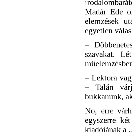
irodalombarát
Madár Ede ol
elemzések ut
egyetlen válas
–
Döbbenete
szavakat. Lé
műelemzésben 
–
Lektora vagy
– Talán vár
bukkanunk, ak
No, erre vár
egyszerre két
kiadójának a „