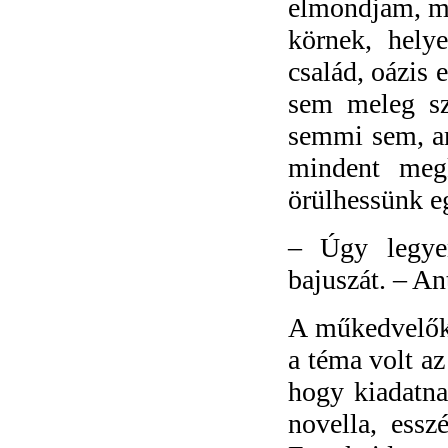
elmondjam, mi
körnek, helye
család, oázis 
sem meleg sz
semmi sem, am
mindent meg
örülhessünk 
–
Úgy legye
bajuszát. – An
A műkedvelők
a téma volt az
hogy kiadatna
novella, essz