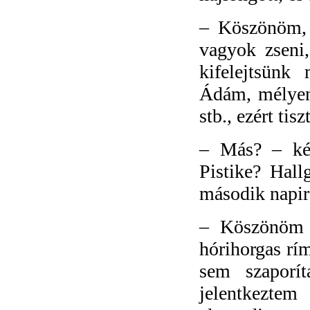
–
Köszönöm, 
vagyok zseni,
kifelejtsünk
Ádám, mélyen 
stb., ezért tis
–
Más? – kér
Pistike? Hall
második napir
–
Köszönöm a
hórihorgas rí
sem szaporít
jelentkeztem