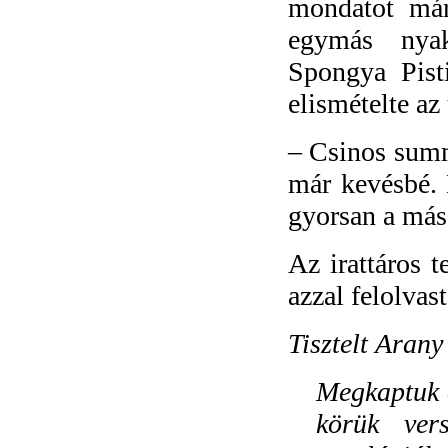
mondatot már
egymás nyak
Spongya Pist
elismételte az
–
Csinos summa
már kevésbé. 
gyorsan a más
Az irattáros t
azzal felolvas
Tisztelt
Arany
Megkaptuk a
körük ver