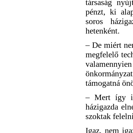
társaság nyú
pénzt, ki al
soros házig
hetenként.
–
De miért ne
megfelelő tec
valamennyien
önkormányzat,
támogatná önök
–
Mert így i
házigazda el
szoktak felelni
Igaz, nem iga