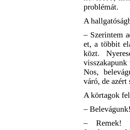
problémát.
A
hallgatóság
–
Szerintem a
et, a többit e
közt. Nyere
visszakapunk v
Nos, belevág
váró, de azér
A körtagok fel
–
Belevágunk! 
–
Remek! K