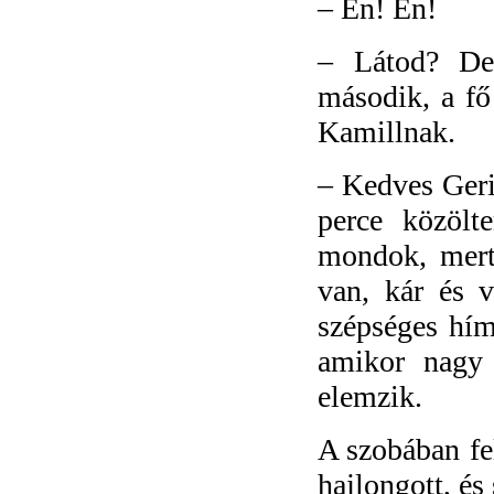
–
Én! Én!
–
Látod? De
második, a fő
Kamillnak.
–
Kedves Geri
perce közölt
mondok, mert
van, kár és v
szépséges hím
amikor nagy 
elemzik.
A szobában fe
hajlongott, é