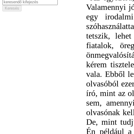
Valamennyi jó 
egy irodalm
szóhasználatt
tetszik, lehe
fiatalok, ör
önmegvalósítá
kérem tisztel
vala. Ebből l
olvasóból eze
író, mint az 
sem, amennyi
olvasónak ke
De, mint tudj
Én például a