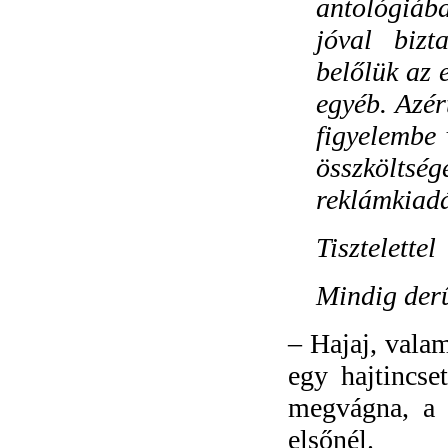
antológiáb
jóval bizt
belőlük az 
egyéb. Azér
figyelembe 
összkölt
reklámkiadá
Tisztelettel
Mindig der
–
Hajaj, valam
egy hajtincse
megvágna, a 
elsőnél.