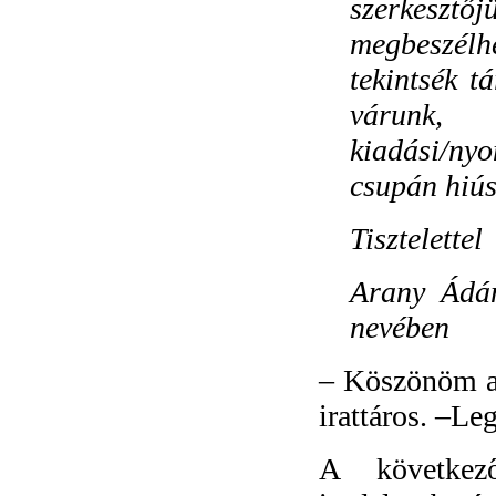
szerkesztőjü
megbeszélhe
tekintsék t
várunk,
kiadási/nyo
csupán hiús
Tisztelettel
Arany Ádám
nevében
–
Köszönöm a j
irattáros. –Le
A következ