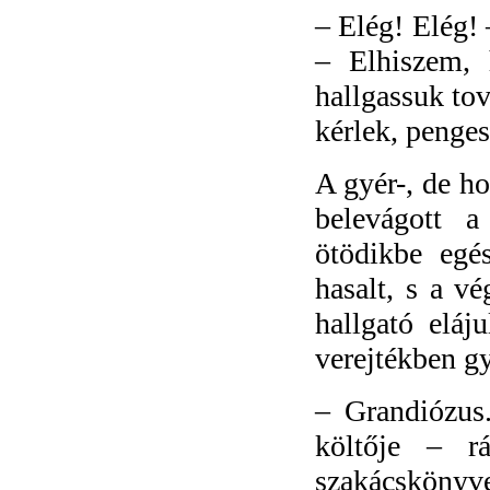
–
Elég! Elég! 
– Elhiszem, 
hallgassuk to
kérlek, penges
A gyér-, de ho
belevágott 
ötödikbe egé
hasalt, s a v
hallgató eláj
verejtékben g
–
Grandiózus
költője – rá
szakácskönyve