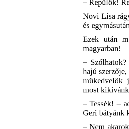
–
Repülök! R
Novi Lisa rágy
és egymásután 
Ezek után mé
magyarban!
–
Szólhatok? 
hajú szerzője,
műkedvelők j
most kikívánk
–
Tessék! – a
Geri bátyánk 
–
Nem akarok 