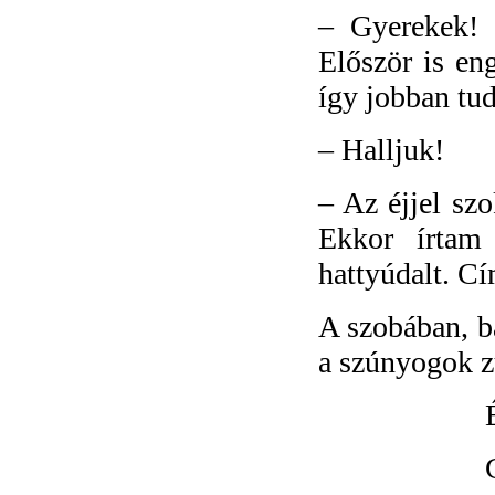
–
Gyerekek! 
Először is en
így jobban tud
–
Halljuk!
–
Az éjjel sz
Ekkor írtam
hattyúdalt. Cí
A szobában, b
a szúnyogok z