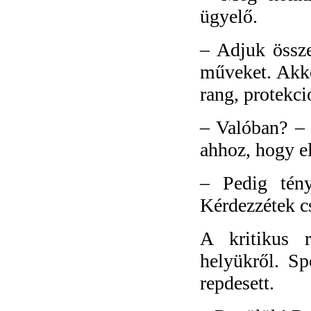
ügyelő.
–
Adjuk össze
műveket. Akkor
rang, protekci
–
Valóban? – 
ahhoz, hogy e
–
Pedig tén
Kérdezzétek c
A kritikus r
helyükről. Spo
repdesett.