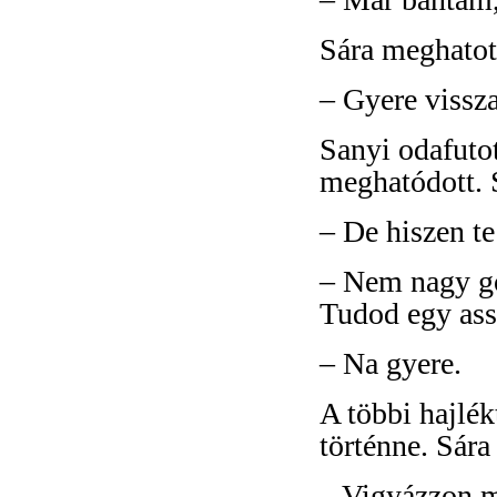
Sára meghatot
– Gyere vissz
Sanyi odafutot
meghatódott. 
– De hiszen te
– Nem nagy go
Tudod egy ass
– Na gyere.
A többi hajlék
történne. Sára
– Vigyázzon 