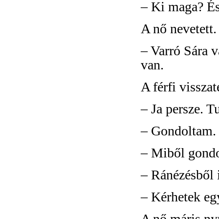
– Ki maga? És
A nő nevetett.
– Varró Sára v
van.
A férfi visszat
– Ja persze. T
– Gondoltam.
– Miből gondo
– Ránézésből 
– Kérhetek eg
A nő máris nyú