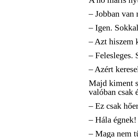
– Jobban van 
– Igen. Sokkal
– Azt hiszem 
– Felesleges.
– Azért kerese
Majd kiment s 
valóban csak 
– Ez csak hőe
– Hála égnek!
– Maga nem tű