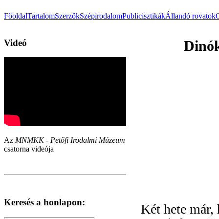
Főoldal
Tartalom
Szerzők
Szépirodalom
Publicisztikák
Állandó rovatok
Videó
Dinók
Az
MNMKK - Petőfi Irodalmi Múzeum
csatorna videója
Keresés a honlapon:
Két hete már, 