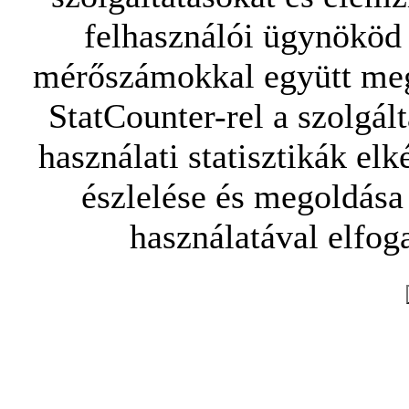
felhasználói ügynököd 
mérőszámokkal együtt mego
StatCounter-rel a szolgál
használati statisztikák elk
észlelése és megoldása
használatával elfoga