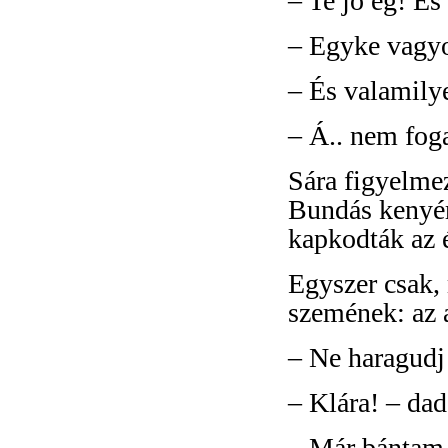
– Te jó ég! És
– Egyke vagy
– És valamily
– Á.. nem fog
Sára figyelmez
Bundás kenyér 
kapkodták az é
Egyszer csak,
szemének: az aj
– Ne haragudj
– Klára! – da
– Már bántam,