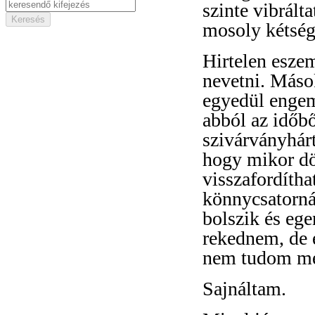
szinte vibrált
mosoly kétség
Hirtelen esze
nevetni. Máso
egyedül engem
abból az időbő
szivárványhár
hogy mikor dö
visszafordítha
könnycsatorná
bolszik és ege
rekednem, de 
nem tudom meg
Sajnáltam.