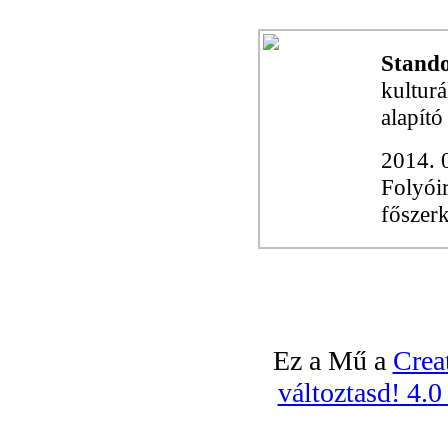
Stand
kultur
alapító
2014. 
Folyóir
főszer
Ez a Mű a
Crea
változtasd! 4.