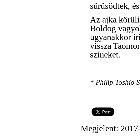
sűrűsödtek, és
Az ajka körüli
Boldog vagyok
ugyanakkor ir
vissza Taomorz
színeket.
* Philip Toshio
Megjelent: 2017