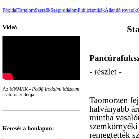
Főoldal
Tartalom
Szerzők
Szépirodalom
Publicisztikák
Állandó rovatok
Videó
St
Pancúrafuks
- részlet -
Az
MNMKK - Petőfi Irodalmi Múzeum
csatorna videója
Taomorzen feje
halványabb ár
mintha vasaló
szemkörnyéki 
Keresés a honlapon:
remegtették sz