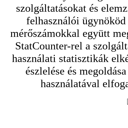
szolgáltatásokat és elemz
felhasználói ügynököd 
mérőszámokkal együtt mego
StatCounter-rel a szolgál
használati statisztikák elk
észlelése és megoldása
használatával elfoga