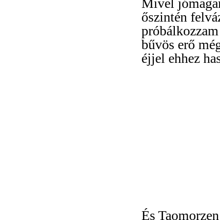
Mivel jómagam
őszintén felvá
próbálkozzam S
bűvös erő még
éjjel ehhez h
És Taomorzen 