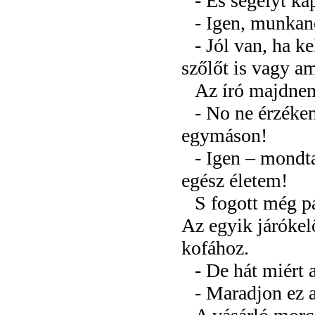
- És segélyt ka
- Igen, munkané
- Jól van, ha k
szőlőt is vagy am
Az író majdnem
- No ne érzéken
egymáson!
- Igen – mondta
egész életem!
S fogott még pá
Az egyik járókel
kofához.
- De hát miért 
- Maradjon ez a