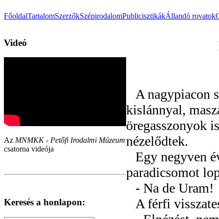
Főoldal
Tartalom
Szerzők
Szépirodalom
Publicisztikák
Állandó rovatok
Videó
A nagypiacon s
kislánnyal, masza
öregasszonyok i
nézelődtek.
Az
MNMKK - Petőfi Irodalmi Múzeum
csatorna videója
Egy negyven év 
paradicsomot lop
- Na de Uram!
A férfi visszat
Keresés a honlapon: