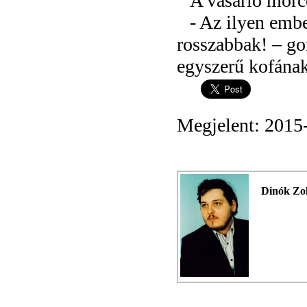
A vásárló morc
- Az ilyen emb
rosszabbak! – go
egyszerű kofána
Megjelent: 2015
Dinók Zo