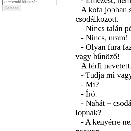
- Elnézést, ne
A kofa jobban s
csodálkozott.
- Nincs talán p
- Nincs, uram!
- Olyan fura f
vagy bűnöző!
A férfi nevetet
- Tudja mi vag
- Mi?
- Író.
- Nahát – csodá
lopnak?
- A kenyérre n