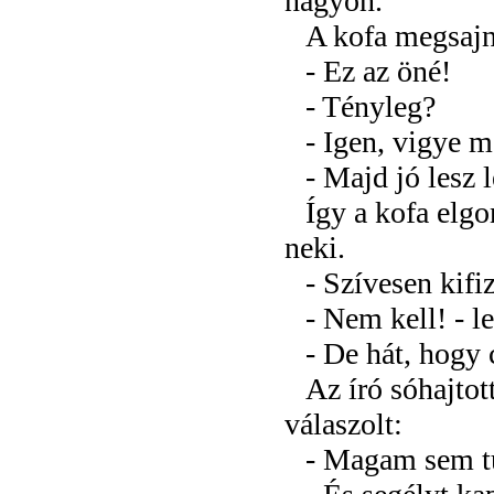
nagyon.
A kofa megsajn
- Ez az öné!
- Tényleg?
- Igen, vigye 
- Majd jó lesz 
Így a kofa elgo
neki.
- Szívesen kifi
- Nem kell! - le
- De hát, hogy 
Az író sóhajtot
válaszolt:
- Magam sem tu