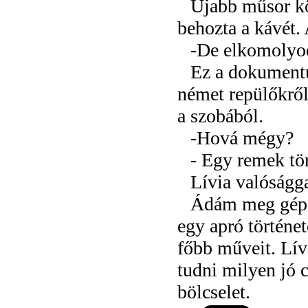
Újabb műsor kö
behozta a kávét.
-De elkomolyod
Ez a dokumentu
német repülőkről
a szobából.
-Hová mégy?
- Egy remek tör
Lívia valóságga
Ádám meg gépel
egy apró történe
főbb műveit. Lívi
tudni milyen jó 
bölcselet.