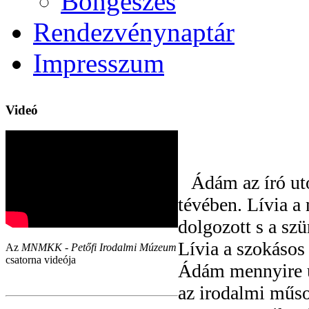
Böngészés
Rendezvénynaptár
Impresszum
Videó
Ádám az író ut
tévében. Lívia a
dolgozott s a szü
Lívia a szokáso
Az
MNMKK - Petőfi Irodalmi Múzeum
csatorna videója
Ádám mennyire ut
az irodalmi műso