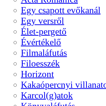
Egy csapott evőkanál
Egy versről
Élet-pergető
Évértékelő
Filmaláfutás
Filoesszék
Horizont
Kakaópercnyi villanat
Karcol(g)atok
Könyvaláfutás