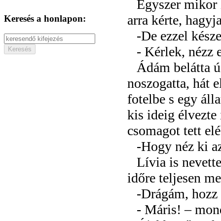
Egyszer mikor h
arra kérte, hagyja
Keresés a honlapon:
-De ezzel kész
- Kérlek, nézz e
Ádám belátta úg
noszogatta, hát e
fotelbe s egy ál
kis ideig élvezte
csomagot tett elé
-Hogy néz ki az
Lívia is nevett
időre teljesen me
-Drágám, hozz 
- Máris! – mo