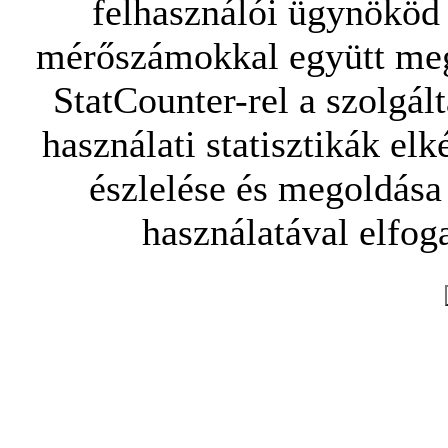
felhasználói ügynököd 
mérőszámokkal együtt mego
StatCounter-rel a szolgál
használati statisztikák elk
észlelése és megoldása
használatával elfoga