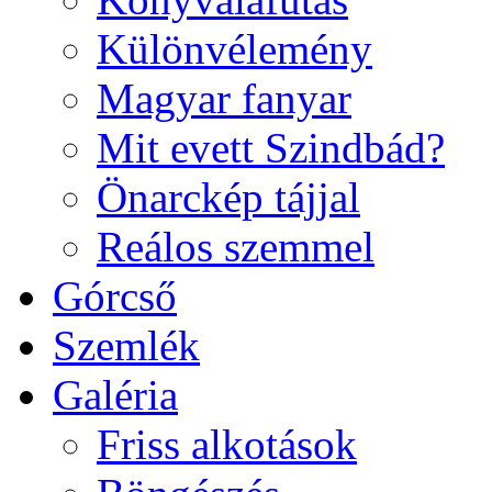
Különvélemény
Magyar fanyar
Mit evett Szindbád?
Önarckép tájjal
Reálos szemmel
Górcső
Szemlék
Galéria
Friss alkotások