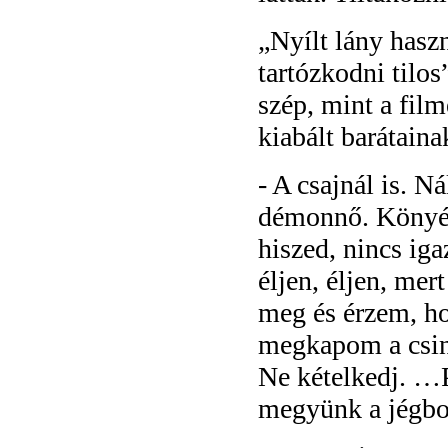
„Nyílt lány hasz
tartózkodni tilos
szép, mint a fil
kiabált barátaina
- A csajnál is. N
démonnő. Könyéki
hiszed, nincs iga
éljen, éljen, me
meg és érzem, h
megkapom a csinos
Ne kételkedj. …
megyünk a jégbo