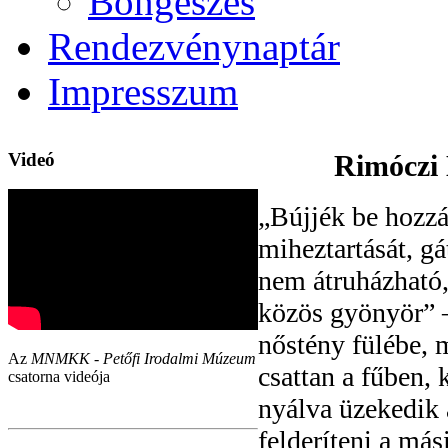
Böngészés
Rendezvénynaptár
Impresszum
Videó
Rimóczi 
„Bújjék be hozzá
miheztartását, gá
nem átruházható,
közös gyönyör” –
nőstény fülébe, 
Az
MNMKK - Petőfi Irodalmi Múzeum
csattan a fűben,
csatorna videója
nyálva üzekedik 
felderíteni a más