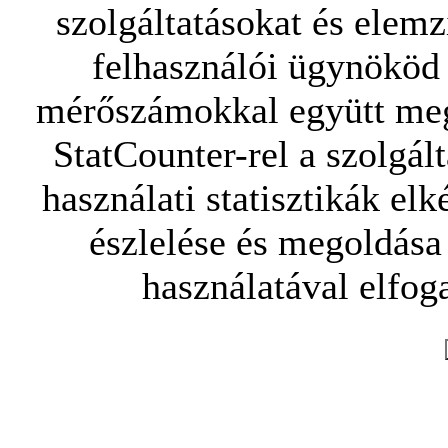
szolgáltatásokat és elemz
felhasználói ügynököd 
mérőszámokkal együtt mego
StatCounter-rel a szolgál
használati statisztikák elk
észlelése és megoldása
használatával elfoga