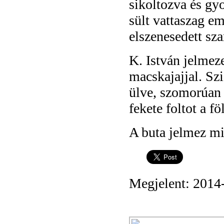
sikoltozva és gy
sült vattaszag em
elszenesedett szar
K. István jelmez
macskajajjal. Sz
ülve, szomorúan l
fekete foltot a f
A buta jelmez min
Megjelent: 2014