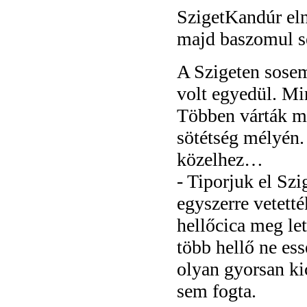
SzigetKandúr elny
majd baszomul s
A Szigeten sose
volt egyedül. Mi
Többen várták m
sötétség mélyén.
közelhez…
- Tiporjuk el Szi
egyszerre vetett
hellőcica meg le
több hellő ne ess
olyan gyorsan ki
sem fogta.