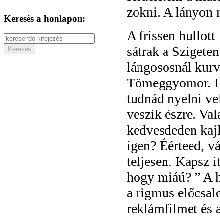
zokni. A lányon 
Keresés a honlapon:
A frissen hullott
sátrak a Szigeten
lángososnál kurv
Tömeggyomor. Har
tudnád nyelni ve
veszik észre. Va
kedvesdeden kajl
igen? Éérteed, v
teljesen. Kapsz i
hogy miáú? ” A h
a rigmus előcsalo
reklámfilmet és 