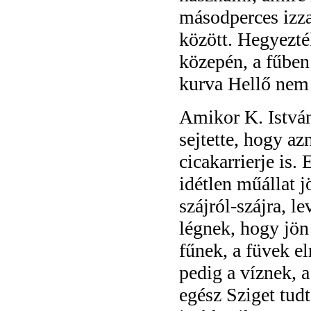
másodperces izza
között. Hegyezté
közepén, a fűben
kurva Hellő nem 
Amikor K. István
sejtette, hogy az
cicakarrierje is
idétlen műállat j
szájról-szájra, l
légnek, hogy jön
fűnek, a füvek e
pedig a víznek, 
egész Sziget tudt