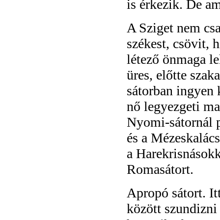
is érkezik. De am
A Sziget nem csa
székest, csövit, 
létező önmaga le
üres, előtte sza
sátorban ingyen
nő legyezgeti ma
Nyomi-sátornál p
és a Mézeskalács
a Harekrisnásokk
Romasátort.
Apropó sátort. I
között szundizni 