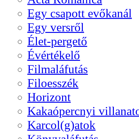
Egy csapott evőkanál
Egy versről
Élet-pergető
Évértékelő
Filmaláfutás
Filoesszék
Horizont
Kakaópercnyi villanat
Karcol(g)atok
Könyvaláfutás