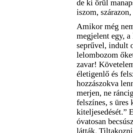
de ki örül manap
iszom, szárazon, 
Amikor még nem i
megjelent egy, a
seprűvel, indult 
lelombozom őket
zavar! Követelem
életigenlő és fe
hozzászokva lenn
merjen, ne ránci
felszínes, s üres
kiteljesedését.”
óvatosan becsúsz
látták. Tiltakozn