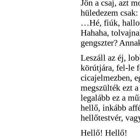
Jön a csaj, azt 
hüledezem csak: 
…Hé, fiúk, hallo
Hahaha, tolvajna
gengszter? Anna
Leszáll az éj, l
körútjára, fel-le
cicajelmezben, e
megszülték ezt a
legalább ez a mű
hellő, inkább af
hellőtestvér, vag
Hellő! Hellő!