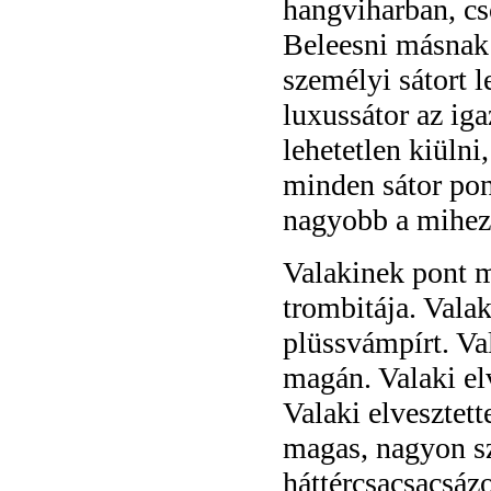
hangviharban, cs
Beleesni másnak 
személyi sátort l
luxussátor az iga
lehetetlen kiülni
minden sátor po
nagyobb a mihez 
Valakinek pont m
trombitája. Valak
plüssvámpírt. Va
magán. Valaki elv
Valaki elvesztett
magas, nagyon sz
háttércsacsacsázo