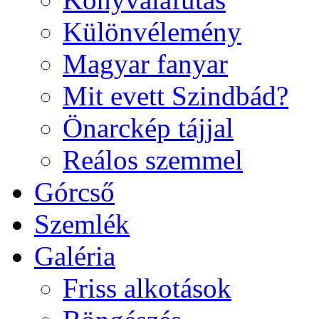
Különvélemény
Magyar fanyar
Mit evett Szindbád?
Önarckép tájjal
Reálos szemmel
Górcső
Szemlék
Galéria
Friss alkotások