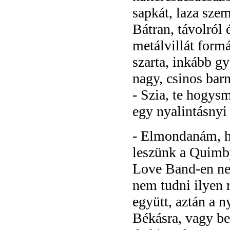
sapkát, laza szem
Bátran, távolról
metálvillát formá
szarta, inkább g
nagy, csinos barn
- Szia, te hogys
egy nyalintásnyi
- Elmondanám, ho
leszünk a Quimby
Love Band-en nem
nem tudni ilyen 
együtt, aztán a
Békásra, vagy b