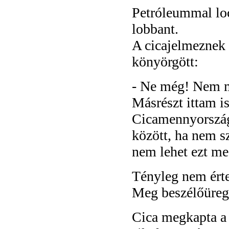
Petróleummal loc
lobbant.
A cicajelmeznek 
könyörgött:
- Ne még! Nem mú
Másrészt ittam i
Cicamennyországb
között, ha nem sz
nem lehet ezt me
Tényleg nem értet
Meg beszélőüreg.
Cica megkapta a 