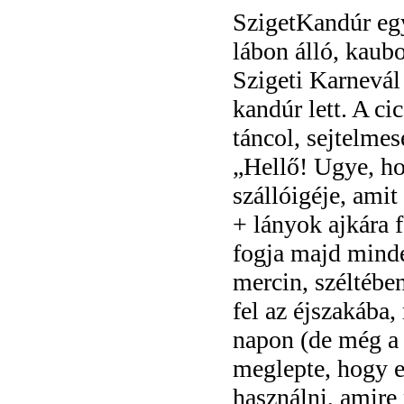
SzigetKandúr eg
lábon álló, kaub
Szigeti Karnevál
kandúr lett. A c
táncol, sejtelme
„Hellő! Ugye, ho
szállóigéje, ami
+ lányok ajkára 
fogja majd minde
mercin, széltében
fel az éjszakába,
napon (de még a t
meglepte, hogy ez
használni, amire