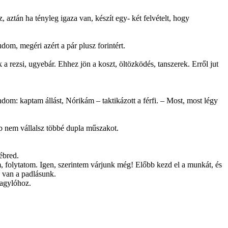
 aztán ha tényleg igaza van, készít egy- két felvételt, hogy
om, megéri azért a pár plusz forintért.
k a rezsi, ugyebár. Ehhez jön a koszt, öltözködés, tanszerek. Erről jut
dom: kaptam állást, Nórikám – taktikázott a férfi. – Most, most légy
bb nem vállalsz többé dupla műszakot.
ébred.
, folytatom. Igen, szerintem várjunk még! Előbb kezd el a munkát, és
e van a padlásunk.
kagylóhoz.