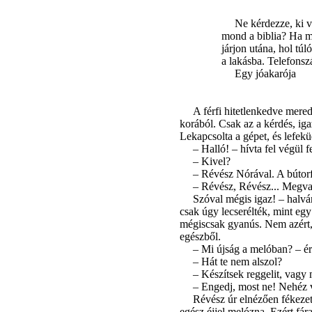
Ne kérdezze, ki v
mond a biblia? Ha m
járjon utána, hol túl
a lakásba. Telefonsz
Egy jóakarója
A férfi hitetlenkedve mered
korából. Csak az a kérdés, iga
Lekapcsolta a gépet, és lefe
– Halló! – hívta fel végül 
– Kivel?
– Révész Nórával. A bútorf
– Révész, Révész... Megva
Szóval mégis igaz! – halván
csak úgy lecserélték, mint e
mégiscsak gyanús. Nem azért, a
egészből.
– Mi újság a melóban? – ér
– Hát te nem alszol?
– Készítsek reggelit, vagy 
– Engedj, most ne! Nehéz v
Révész úr elnézően fékezet
egész éjjel melózna. Ezért fár