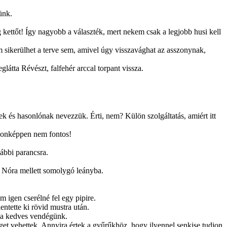
ünk.
kettőt! Így nagyobb a választék, mert nekem csak a legjobb husi kell
m sikerülhet a terve sem, amivel úgy visszavághat az asszonynak,
átta Révészt, falfehér arccal torpant vissza.
nek és hasonlónak nevezzük. Érti, nem? Kü­lön szolgáltatás, amiért itt
jdonképpen nem fontos!
vábbi parancsra.
 a Nóra mellett somolygó leányba.
 igen cserélné fel egy pipire.
ntette ki rövid mustra után.
d a kedves vendégünk.
rget vehettek. Annyira értek a gyűrűkhöz, hogy ilyennel senkise tudjon