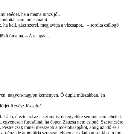
lami ebédet, ha a mama nincs jól.
ántottát sem tud csinálni.
ell, gázt szerel, megjavítja a vízcsa­pot... – sorolta csillogó
ldökű ómama. – A te apád...
ényen, nagyon-nagyon keményen. Ő dupla műszakban, én
férjét Révész Józsefné.
Látta, érezte ezt az asszony is, de e­gyelőre semmit sem tehetett.
őt, egyenesen furcsállná, ha éppen Zsuzsa nem csípné. Szerencsére
a, Pestre csak minél messzebb a mostohaapjától, amíg az idő és a
, pénz, de amíg bírja szusszal, eb­ben a családban senki sem fog