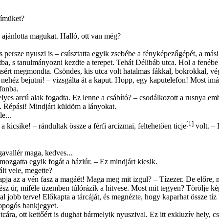
címüket?
 ajánlotta magukat. Halló, ott van még?
s persze nyuszi is – csúsztatta egyik zse­bébe a fényképezőgépét, a más
ba, s tanulmá­nyozni kezdte a terepet. Tehát Délibáb utca. Hol a fenéb
asért megmondta. Csöndes, kis utca volt hatalmas fákkal, bokrokkal, vé
n nehéz bejutni! – vizsgálta át a kaput. Hopp, egy kaputelefon! Most im
efonba.
lyes arcú alak fogadta. Ez lenne a csábító? – csodálkozott a rusnya emb
... Répási! Mindjárt küldöm a lányokat.
e...
[1]
kicsike! – rándultak össze a férfi arcizmai, feltehetően ticje
volt. –
gavallér maga, kedves...
mozgatta egyik fogát a háziúr. – Ez mind­járt kiesik.
lt vele, megette?
pja az a vén fasz a magáét! Maga meg mit izgul? – Tízezer. De előre, me
sz úr, miféle üzemben túlórázik a hitvese. Most mit tegyen? Törölje ké
 jobb terve! Előkapta a tárcáját, és megnézte, hogy kaparhat össze tíz 
ropogós bankjegyet.
cára, ott kettőért is dughat bármelyik nyuszival. Ez itt exkluzív hely