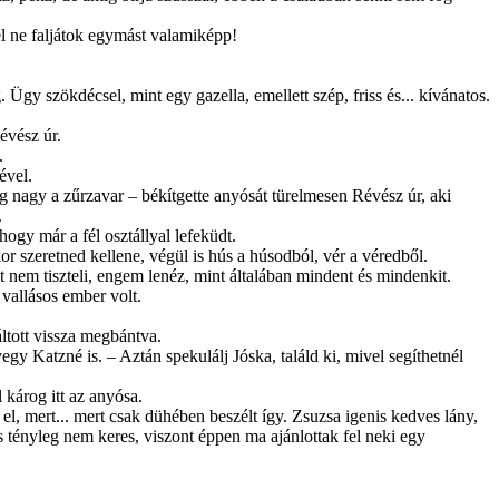
fel ne faljátok egymást valamiképp!
gy szökdécsel, mint egy gazella, e­mellett szép, friss és... kívánatos.
évész úr.
.
ével.
g nagy a zűrzavar – békítgette anyósát türelmesen Révész úr, aki
.
gy már a fél osztállyal lefeküdt.
r szeretned kellene, végül is hús a húsodból, vér a véredből.
nem tiszteli, engem lenéz, mint általá­ban mindent és mindenkit.
vallásos em­ber volt.
ltott vissza megbántva.
y Katzné is. – Aztán spekulálj Jóska, találd ki, mivel segíthetnél
 károg itt az anyósa.
l, mert... mert csak dühében beszélt így. Zsuzsa igenis kedves lány,
s tényleg nem keres, viszont éppen ma ajánlottak fel neki egy