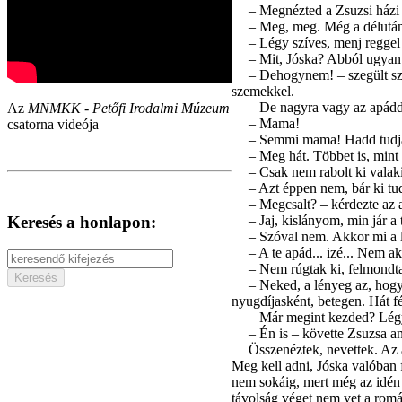
– Megnézted a Zsuzsi házi 
– Meg, meg. Még a délutá
– Légy szíves, menj reggel 
– Mit, Jóska? Abból ugyan 
– Dehogynem! – szegült szem
szemekkel.
– De nagyra vagy az apáddal
Az
MNMKK - Petőfi Irodalmi Múzeum
– Mama!
csatorna videója
– Semmi mama! Hadd tudja 
– Meg hát. Többet is, mint
– Csak nem rabolt ki valakit?
– Azt éppen nem, bár ki tud
– Megcsalt? – kérdezte az a
Keresés a honlapon:
– Jaj, kislányom, min jár a
– Szóval nem. Akkor mi a
– A te apád... izé... Nem a
– Nem rúgtak ki, felmondta
– Neked, a lényeg az, ho
nyugdíjasként, betegen. Hát fér
– Már megint kezded? Légy s
– Én is – követte Zsuzsa an
Összenéztek, nevettek. Az a
Meg kell adni, Jóska valóban 
nem sokáig, mert még az idén l
távolság véget nem vet a romá