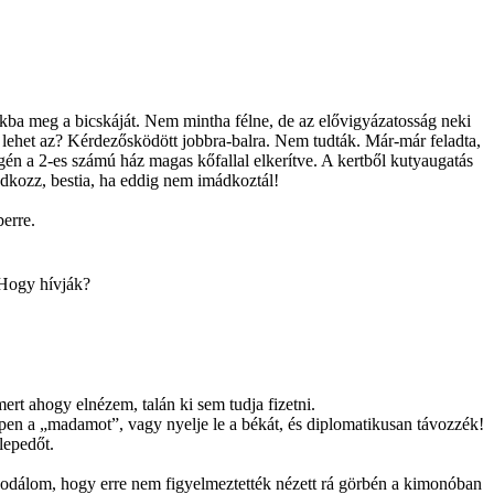
ikba meg a bicskáját. Nem mintha félne, de az elővigyázatosság neki
e lehet az? Kér­dezősködött jobbra-balra. Nem tudták. Már-már feladta,
gén a 2-es számú ház magas kőfallal elkerítve. A kertből kutyaugatás
ádkozz, bestia, ha eddig nem imádkoztál!
erre.
 Hogy hívják?
rt ahogy elnézem, talán ki sem tudja fizetni.
pen a „madamot”, vagy nyelje le a bé­kát, és diplomatikusan távozzék!
lepedőt.
, csodálom, hogy erre nem figyelmeztették nézett rá görbén a kimonóban