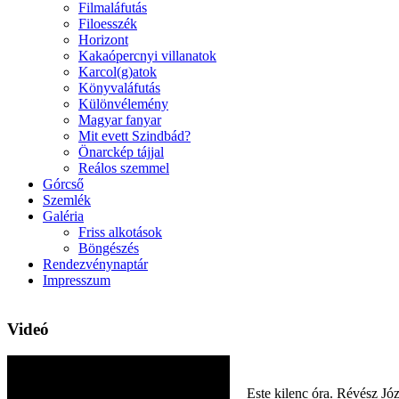
Filmaláfutás
Filoesszék
Horizont
Kakaópercnyi villanatok
Karcol(g)atok
Könyvaláfutás
Különvélemény
Magyar fanyar
Mit evett Szindbád?
Önarckép tájjal
Reálos szemmel
Górcső
Szemlék
Galéria
Friss alkotások
Böngészés
Rendezvénynaptár
Impresszum
Videó
Este kilenc óra. Révész Jó