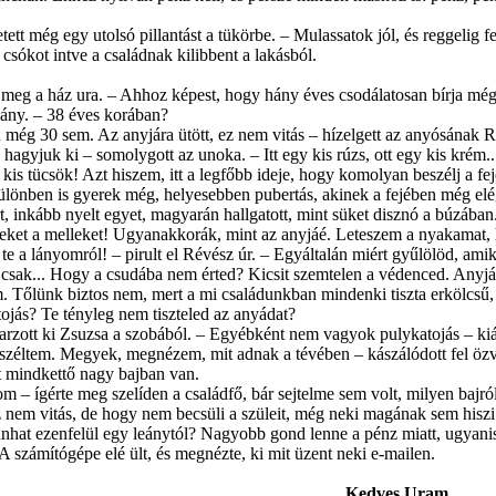
tett még egy utolsó pillantást a tükör­be. – Mulassatok jól, és reggelig 
 csókot intve a családnak kilibbent a lakásból.
meg a ház ura. – Ahhoz képest, hogy hány éves csodálatosan bírja még. Ü
lány. – 38 éves korában?
n még 30 sem. Az anyjára ütött, ez nem vitás – hízelgett az anyósának R
 hagyjuk ki – somolygott az unoka. – Itt egy kis rúzs, ott egy kis krém..
kis tücsök! Azt hiszem, itt a legfőbb i­deje, hogy komolyan beszélj a fej
különben is gyerek még, helyesebben pu­bertás, akinek a fejében még elé
t, inkább nyelt egyet, magyarán hallgatott, mint süket disznó a búzában
et a melleket! Ugyanakkorák, mint az anyjáé. Leteszem a nyakamat, ho
 a lányomról! – pirult el Révész úr. – Egyáltalán miért gyűlölöd, amiko
sak... Hogy a csudába nem érted? Ki­csit szemtelen a védenced. Anyját 
 Tőlünk biz­tos nem, mert a mi családunkban mindenki tiszta erkölcsű, 
tojás? Te tényleg nem tiszteled az anyádat?
rzott ki Zsuzsa a szobából. – Egyébként nem vagyok pulykatojás – kiá
széltem. Megyek, megnézem, mit adnak a tévében – kászálódott fel özveg
t mindkettő nagy bajban van.
m – ígérte meg szelíden a családfő, bár sejtelme sem volt, milyen bajról
nem vitás, de hogy nem becsüli a szü­leit, még neki magának sem hiszi e
vánhat ezen­felül egy leánytól? Nagyobb gond lenne a pénz miatt, ugyani
. A számítógépe elé ült, és megnézte, ki mit üzent neki e-mailen.
Kedves Uram