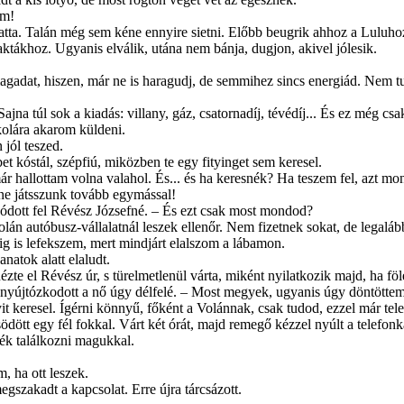
ám!
atta. Talán még sem kéne ennyire sietni. Előbb beugrik ahhoz a Luluhoz,
ktákhoz. Ugyanis elvá­lik, utána nem bánja, dugjon, akivel jólesik.
agadat, hiszen, már ne is haragudj, de semmihez sincs energiád. Nem tud
na túl sok a kiadás: villany, gáz, csa­tornadíj, tévédíj... És ez még csa
olára a­karom küldeni.
 jól teszed.
t kóstál, szépfiú, miközben te egy fi­tyinget sem keresel.
r hallottam volna valahol. És... és ha keresnék? Ha teszem fel, azt mon
s ne játsszunk tovább egymással!
ozódott fel Révész Józsefné. – És ezt csak most mondod?
lán autóbusz-vállalatnál leszek ellenőr. Nem fizetnek sokat, de legalá
 is lefekszem, mert mindjárt elalszom a lábamon.
anatok alatt elaludt.
zte el Révész úr, s türelmetlenül várta, miként nyilatkozik majd, ha föl
 nyújtózkodott a nő úgy délfelé. – Most megyek, ugyanis úgy döntöttem
 keresel. Ígér­ni könnyű, főként a Volánnak, csak tudod, ezzel már tel
ödött egy fél fokkal. Várt két órát, majd remegő kézzel nyúlt a telefon
nék találkozni magukkal.
 ha ott leszek.
gszakadt a kapcsolat. Erre újra tárcsá­zott.