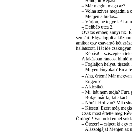
– Halló, itt Répási!
– Már megint maga az?
– Volna szíves megadni a 
– Menjen a büdös...
– Várjon, ne tegye le! Lulu
– Délibáb utca 2.
Óvatos ember, annyi fix! É
sem árt. Elgyalogolt a központ
amikor egy csa­vargó két száz
hallatszott. Hát ide csakugya
– Répási! – sziszegte a tel
A lakásban ráncos, himlőhe
– Foglaljon helyet, tisztelt
– Milyen lányokat? Én a fel
– Aha, értem! Már megvan a 
– Engem?
– A kicsikét.
– Mi, hát nem tudja? Fura 
– Bökje már ki, kit akar! – 
– Nórát. Hol van? Mit csiná
– Kiesett! Ezért még megka
Csak most értette meg Révé
Ördögöt! Van neki ennél sokkal
– Ötezer! – csípett ki egy 
– Alászolgája! Menjen az ut