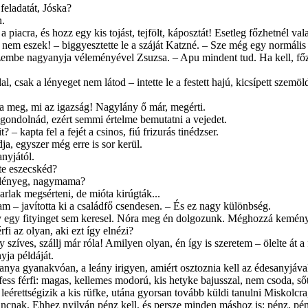
feladatát, Jóska?
n.
a piacra, és hozz egy kis tojást, tejfölt, káposztát! Esetleg főzhetnél va
nem eszek! – biggyesztette le a száját Katzné. – Sze még egy normális r
be nagyanyja véleményével Zsuzsa. – Apu mindent tud. Ha kell, főz, ha k
, csak a lényeget nem látod – intette le a festett hajú, kicsípett szemö
meg, mi az igazság! Nagylány ő már, megérti.
 gondolnád, ezért semmi értelme bemu­tatni a vejedet.
 – kapta fel a fejét a csinos, fiú frizurás tinédzser.
ja, egyszer még erre is sor kerül.
nyjától.
 te eszecskéd?
 lényeg, nagymama?
karlak megsérteni, de mióta kirúgták...
m – javította ki a családfő csendesen. – És ez nagy különbség.
gy egy fityinget sem keresel. Nóra meg én dolgozunk. Méghozzá kem
fi az olyan, aki ezt így elnézi?
zíves, szállj már róla! Amilyen olyan, én így is szeretem – ölelte át a 
yja példáját.
nya gyanakvóan, a leány irigyen, ami­ért osztoznia kell az édesanyjával. 
fess férfi: ma­gas, kellemes modorú, kis hetyke bajusszal, nem csoda, s
eérettségizik a kis rüfke, utána gyorsan tovább küldi tanul­ni Miskolcr
ncnak. Ehhez nyilván pénz kell, és persze minden máshoz is: pénz, pénz