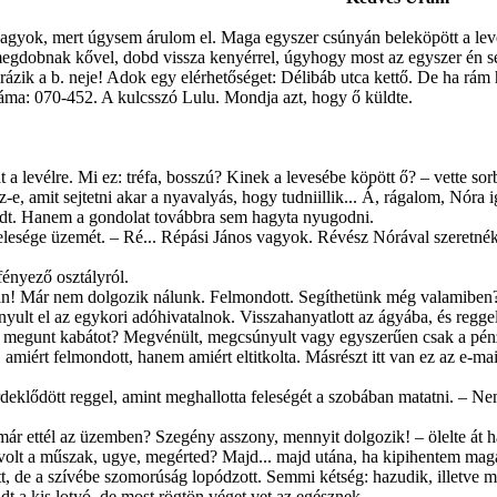
agyok, mert úgysem árulom el. Maga egyszer csú­nyán beleköpött a leve
egdobnak kővel, dobd vissza kenyérrel, úgyhogy most az egyszer én se
órázik a b. neje! A­dok egy elérhetőséget: Délibáb utca kettő. De ha rám 
á­ma: 070-452. A kulcsszó Lulu. Mondja azt, hogy ő küldte.
t a levélre. Mi ez: tréfa, bosszú? Kinek a levesébe köpött ő? – vette sorb
z-e, amit sejtet­ni akar a nyavalyás, hogy tudniillik... Á, rágalom, Nór
küdt. Hanem a gondolat továbbra sem hagyta nyugodni.
felesége üzemét. – Ré... Répási János va­gyok. Révész Nórával szeretnék
ényező osztályról.
n! Már nem dolgozik nálunk. Felmon­dott. Segíthetünk még valamiben
yult el az egykori adóhivatalnok. Visszahanyatlott az ágyába, és reggeli
gy megunt kabá­tot? Megvénült, megcsúnyult vagy egyszerűen csak a pé
miért felmondott, hanem amiért eltitkolta. Másrészt itt van ez az e-mai
deklődött reggel, amint meghallotta fe­leségét a szobában matatni. – N
már ettél az üzemben? Szegény asszony, mennyit dolgozik! – ölelte át há
olt a műszak, ugye, megérted? Majd... majd utána, ha kipihentem magam
t, de a szívébe szomorúság lopódzott. Semmi kétség: hazudik, illetve m
adt a kis lotyó, de most rögtön véget vet az egésznek.