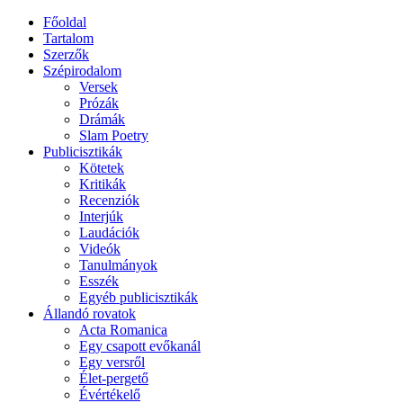
Főoldal
Tartalom
Szerzők
Szépirodalom
Versek
Prózák
Drámák
Slam Poetry
Publicisztikák
Kötetek
Kritikák
Recenziók
Interjúk
Laudációk
Videók
Tanulmányok
Esszék
Egyéb publicisztikák
Állandó rovatok
Acta Romanica
Egy csapott evőkanál
Egy versről
Élet-pergető
Évértékelő