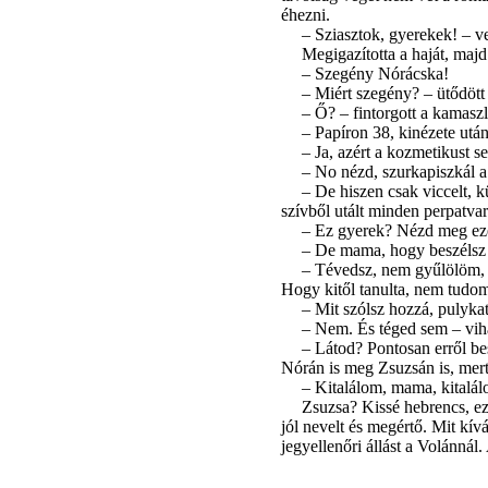
éhezni.
– Sziasztok, gyerekek! – ve
Megigazította a haját, majd
– Szegény Nórácska!
– Miért szegény? – ütődött 
– Ő? – fintorgott a kamasz
– Papíron 38, kinézete utá
– Ja, azért a kozmetikust se
– No nézd, szurkapiszkál a 
– De hiszen csak viccelt, 
szívből utált minden perpatvar
– Ez gyerek? Nézd meg ezek
– De mama, hogy beszélsz te
– Tévedsz, nem gyűlölöm, c
Hogy kitől tanulta, nem tudom.
– Mit szólsz hozzá, pulyka
– Nem. És téged sem – viha
– Látod? Pontosan erről be
Nórán is meg Zsuzsán is, mer
– Kitalálom, mama, kitalálo
Zsuzsa? Kissé hebrencs, ez 
jól nevelt és megértő. Mit kí
jegyellenőri állást a Volánnál