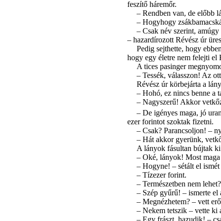
feszítő háremőr.
– Rendben van, de előbb lá
– Hogyhogy zsákbamacskát, 
– Csak név szerint, amúgy 
– hazardírozott Révész úr üre
Pedig sejthette, hogy ebbe
hogy egy életre nem felejti e
A tices pasinger megnyomott
– Tessék, válasszon! Az o
Révész úr körbejárta a lán
– Hohó, ez nincs benne a t
– Nagyszerű! Akkor vetkőz
– De igényes maga, jó ur
ezer forintot szoktak fizetni.
– Csak? Parancsoljon! – ny
– Hát akkor gyerünk, vetk
A lányok fásultan bújtak ki
– Oké, lányok! Most maga 
– Hogyne! – sétált el ismét
– Tízezer forint.
– Természetben nem lehet?
– Szép gyűrű! – ismerte el
– Megnézhetem? – vett erőt
– Nekem tetszik – vette ki
– Egy frászt, hazudik! – cs