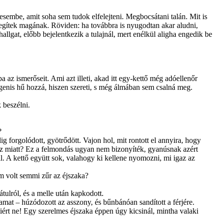
sembe, amit soha sem tudok elfelejteni. Megbocsátani talán. Mit is
gítek magának. Röviden: ha továbbra is nyugodtan akar aludni,
hallgat, előbb bejelentkezik a tulajnál, mert enélkül aligha engedik be
a az ismerőseit. Ami azt illeti, akad itt egy-kettő még adóellenőr
a igenis hű hozzá, hiszen szereti, s még álmában sem csalná meg.
 beszélni.
?
g forgolódott, gyötrődött. Vajon hol, mit rontott el annyira, hogy
nz miatt? Ez a felmondás ugyan nem bizonyíték, gyanúsnak azért
l. A kettő együtt sok, valahogy ki kellene nyomozni, mi i­gaz az
em volt semmi zűr az éjszaka?
tulról, és a melle után kapkodott.
at – húzódozott az asszony, és bűn­bánóan sandított a férjére.
iért ne! Egy szerelmes éjszaka éppen úgy kicsinál, mintha valaki