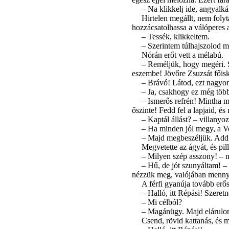
– Na klikkelj ide, angyalk
Hirtelen megállt, nem folyt
hozzácsatolhassa a válóperes a
– Tessék, klikkeltem.
– Szerintem túlhajszolod m
Nórán erőt vett a mélabú.
– Reméljük, hogy megéri. Saj
eszembe! Jövőre Zsuzsát főisk
– Brávó! Látod, ezt nagyon
– Ja, csakhogy ez még többe
– Ismerős refrén! Mintha má
őszinte! Fedd fel a lapjaid, é
– Kaptál állást? – villany
– Ha minden jól megy, a Vo
– Majd megbeszéljük. Addig
Megvetette az ágyát, és pill
– Milyen szép asszony! – né
– Hű, de jót szunyáltam! –
nézzük meg, valójában mennyit
A férfi gyanúja tovább erős
– Halló, itt Répási! Szeret
– Mi célból?
– Magánügy. Majd elárulom,
Csend, rövid kattanás, és me