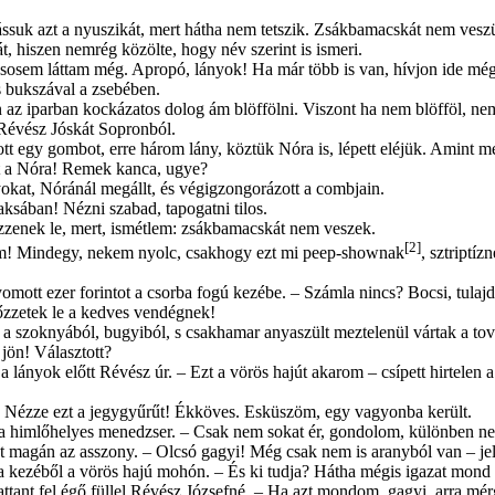
ssuk azt a nyuszikát, mert hátha nem tetszik. Zsákbamacskát nem vesz
hiszen nemrég közölte, hogy név sze­rint is ismeri.
sosem láttam még. Apropó, lányok! Ha már több is van, hívjon ide még 
s bukszával a zsebében.
n az iparban kockázatos dolog ám blöffölni. Viszont ha nem blöfföl, ne
l Révész Jóskát Sopronból.
 egy gombot, erre három lány, köztük Nóra is, lépett eléjük. Amint megl
tt a Nóra! Remek kanca, ugye?
yokat, Nóránál megállt, és végigzongorázott a combjain.
aksában! Nézni szabad, tapogatni tilos.
zenek le, mert, ismétlem: zsákbamacskát nem veszek.
[2]
am! Mindegy, nekem nyolc, csakhogy ezt mi peep-shownak
, sztriptíz
omott ezer forintot a csorba fogú kezébe. – Számla nincs? Bocsi, tula
őzzetek le a kedves vendégnek!
 a szoknyából, bugyiból, s csakhamar a­nyaszült meztelenül vártak a to
jön! Választott?
 a lányok előtt Révész úr. – Ezt a vörös hajút akarom – csípett hirtelen
 Nézze ezt a jegygyűrűt! Ékköves. Es­küszöm, egy vagyonba került.
 a himlőhelyes menedzser. – Csak nem sokat ér, gondolom, különben nem
 magán az asszony. – Olcsó gagyi! Még csak nem is aranyból van – jele
 a kezéből a vörös hajú mohón. – És ki tudja? Hátha mégis igazat mon
attant fel égő füllel Révész Józsefné. – Ha azt mondom, gagyi, arra mé