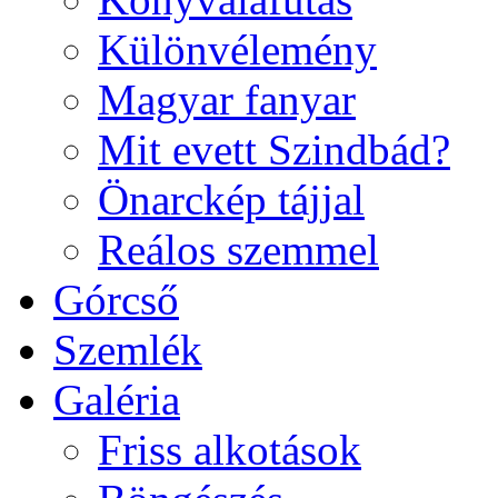
Különvélemény
Magyar fanyar
Mit evett Szindbád?
Önarckép tájjal
Reálos szemmel
Górcső
Szemlék
Galéria
Friss alkotások