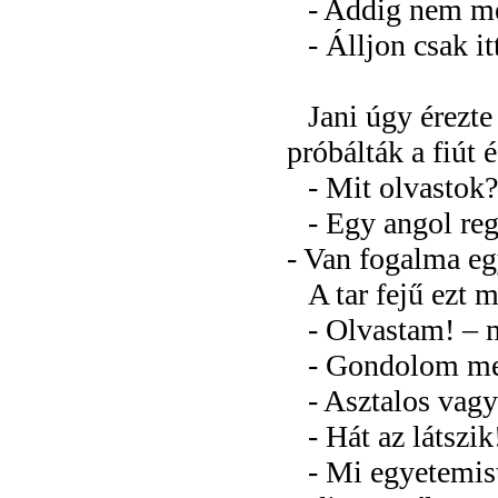
- Addig nem me
- Álljon csak i
Jani úgy érezte
próbálták a fiút 
- Mit olvastok?
- Egy angol reg
- Van fogalma eg
A tar fejű ezt 
- Olvastam! – 
- Gondolom me
- Asztalos vag
- Hát az látszi
- Mi egyetemis