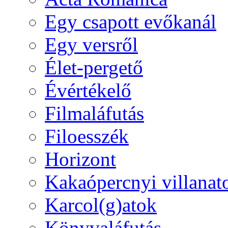
Egy csapott evőkanál
Egy versről
Élet-pergető
Évértékelő
Filmaláfutás
Filoesszék
Horizont
Kakaópercnyi villanat
Karcol(g)atok
Könyvaláfutás