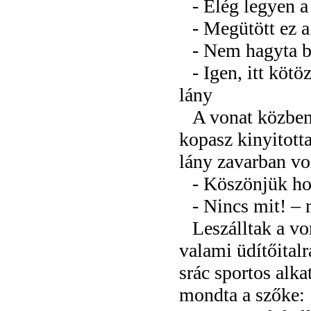
- Elég legyen a
- Megütött ez a
- Nem hagyta b
- Igen, itt köt
lány
A vonat közben
kopasz kinyitotta
lány zavarban vol
- Köszönjük h
- Nincs mit! – 
Leszálltak a vo
valami üdítőitalra
srác sportos alka
mondta a szőke: