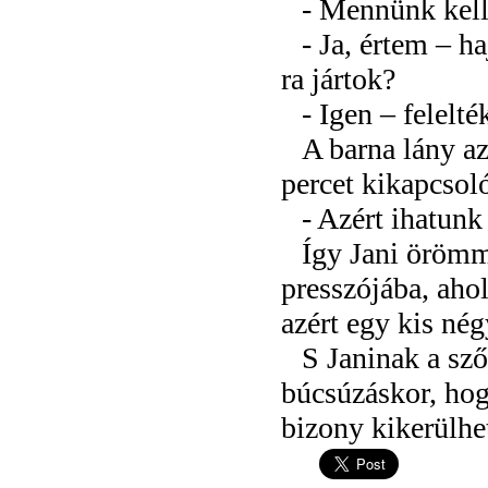
- Mennünk kell
- Ja, értem – h
ra jártok?
- Igen – felelté
A barna lány az
percet kikapcsol
- Azért ihatunk
Így Jani örömme
presszójába, aho
azért egy kis né
S Janinak a sző
búcsúzáskor, hog
bizony kikerülhe