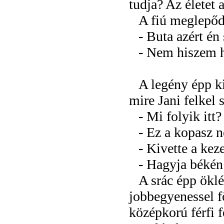
tudja? Az életet
A fiú meglepőd
- Buta azért é
- Nem hiszem 
A legény épp ki
mire Jani felkel 
- Mi folyik itt?
- Ez a kopasz 
- Kivette a ke
- Hagyja békén
A srác épp öklé
jobbegyenessel fö
középkorú férfi f