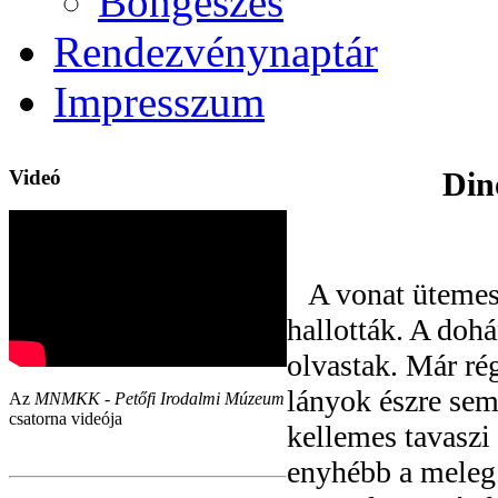
Böngészés
Rendezvénynaptár
Impresszum
Videó
Din
A vonat ütemese
hallották. A dohá
olvastak. Már rég
lányok észre sem 
Az
MNMKK - Petőfi Irodalmi Múzeum
csatorna videója
kellemes tavaszi 
enyhébb a meleg