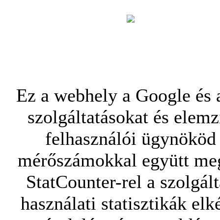
Ez a webhely a Google és a
szolgáltatásokat és elemz
felhasználói ügynököd 
mérőszámokkal együtt mego
StatCounter-rel a szolgál
használati statisztikák elk