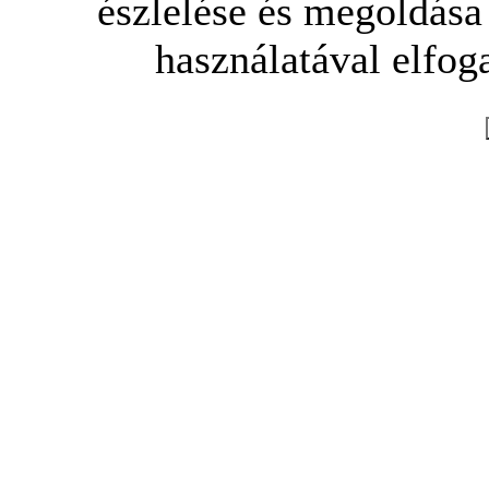
észlelése és megoldása
használatával elfoga