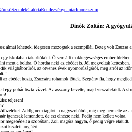
Górcső
Szemlék
Galéria
Rendezvénynaptár
Impresszum
Dinók Zoltán: A gyógyul
sz álmai lehettek, idegesen mozogtak a szempillái. Beteg volt Zsuzsa as
 egy iskolában takarítóként. Ő sem állt makkegészséges ember hírében. A
ni ment a boltba. Ő hordta neki az ebédet is. Jól megvoltak kettesben.
dik világháborúról, az ötvenes évek nyomorúságáról, meg arról az időrő
lt.”
 az ebédet hozta, Zsuzsára rohamok jöttek. Szegény fia, hogy megijed
t egy pohár tiszta vízzel. Az asszony bevette, majd visszafeküdt. Azt m
iam!
lsz teljesen!
m?
sófőzeléket. Addig nem tágított a nagyszobából, míg meg nem ette az an
már igencsak lemondott, de ezt elnézte neki. Pedig nem kellett volna.
or megebédelt a szobában, Zoli magára hagyta, ő pedig végre elaludt.
zni kezdett anyjáért.
d meg az anyámat!