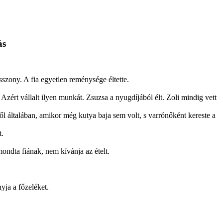
ás
szony. A fia egyetlen reménysége éltette.
zért vállalt ilyen munkát. Zsuzsa a nyugdíjából élt. Zoli mindig vett
l általában, amikor még kutya baja sem volt, s varrónőként kereste a
t.
ondta fiának, nem kívánja az ételt.
yja a főzeléket.