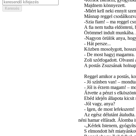
Majdnem könnyezett.
-Miért kell neki ennyit sze
Másnap reggel csodálkozva 
-Szia fiam! – ma reggel c
A fia nem tudta eldönteni,
Örömmel indult munkába. Az
-Nagyon örülök anya, hogy
- Hát persze...
Közben mosolygott, hosszú 
- De most hagyj magamra.
Zoli szótfogadott. Olvasni 
A postás Zsuzsának holnap
Reggel amikor a postás, kop
- Jó színben van! – mondta
- Jól is érzem magam! – m
Átvette a pénzt s elköszönt
Ebéd idején állapota kicsit 
-Jól vagy, anya?
- Igen, de most lefekszem!
Az egész délutánt átaludta.
néni hamar elfáradt. Álomba i
-„Kérlek Istenem, gyógyíts
S elmondott hét miatyánkot.