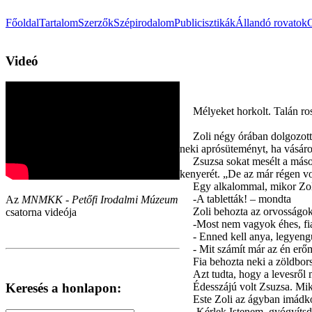
Főoldal
Tartalom
Szerzők
Szépirodalom
Publicisztikák
Állandó rovatok
Videó
Mélyeket horkolt. Talán ros
Zoli négy órában dolgozott
neki aprósüteményt, ha vásárol
Zsuzsa sokat mesélt a máso
kenyerét. „De az már régen vo
Egy alkalommal, mikor Zoli
-A tabletták! – mondta
Az
MNMKK - Petőfi Irodalmi Múzeum
Zoli behozta az orvosságoka
csatorna videója
-Most nem vagyok éhes, f
- Enned kell anya, legyengü
- Mit számít már az én erő
Fia behozta neki a zöldbor
Azt tudta, hogy a levesről 
Keresés a honlapon:
Édesszájú volt Zsuzsa. Mik
Este Zoli az ágyban imádko
-Kérlek Istenem, gyógyíts