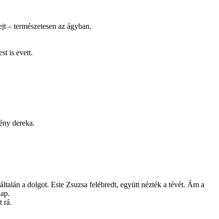
ejt – természetesen az ágyban.
t is evett.
gény dereka.
yáltalán a dolgot. Este Zsuzsa felébredt, együtt nézték a tévét. Ám a
nap.
 rá.