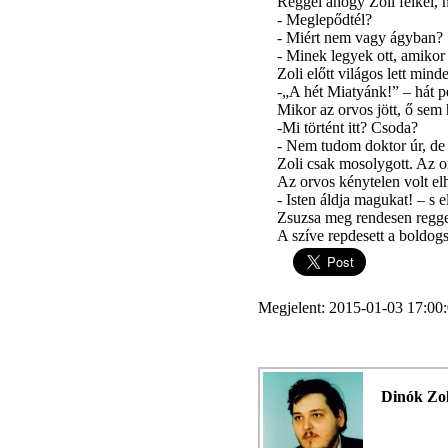
Reggel ahogy Zoli felkel, 
- Meglepődtél?
- Miért nem vagy ágyban?
- Minek legyek ott, amikor
Zoli előtt világos lett mind
-„A hét Miatyánk!” – hát p
Mikor az orvos jött, ő sem 
-Mi történt itt? Csoda?
- Nem tudom doktor úr, de 
Zoli csak mosolygott. Az o
Az orvos kénytelen volt elh
- Isten áldja magukat! – s e
Zsuzsa meg rendesen reggel
A szíve repdesett a boldog
Megjelent: 2015-01-03 17:00
Dinók Zo