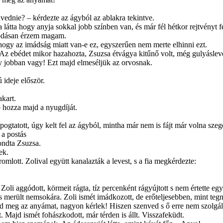
nvednie? – kérdezte az ágyból az ablakra tekintve.
látta hogy anyja sokkal jobb színben van, és már fél hétkor rejtvényt f
sodásan érzem magam.
 hogy az imádság miatt van-e ez, egyszerűen nem merte elhinni ezt.
 ebédet mikor hazahozta, Zsuzsa étvágya kitűnő volt, még gulyásleves
 jobban vagy! Ezt majd elmeséljük az orvosnak.
ideje először.
akart.
 hozza majd a nyugdíját.
ogtatott, úgy kelt fel az ágyból, mintha már nem is fájt már volna sze
 a postás
ondta Zsuzsa.
ek.
romlott. Zolival együtt kanalazták a levest, s a fia megkérdezte:
 Zoli aggódott, körmeit rágta, tíz percenként rágyújtott s nem értette eg
s merült nemsokára. Zoli ismét imádkozott, de erőteljesebben, mint teg
d meg az anyámat, nagyon kérlek! Hiszen szenved s ő erre nem szolgált
 Majd ismét fohászkodott, már térden is állt. Visszafeküdt.