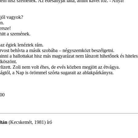
nem hisz szemének. Az édesanyját látta, amint kávét főz. - Anya!
 jól vagyok?
en.
ersze!
hitt a szemének.
az égiek lenéztek rám.
rvost behívta a másik szobába – négyszemközt beszélgetni.
inni a hallottakat hisz más magyarázat nem látszott hihetőnek és hitele
lköszönt.
izett. Zoli nem volt éhes, de evés közben megjött az étvágya.
ságtól, a Nap is örömmel szórta sugarait az ablakpárkányra.
:00
ltán
(Kecskemét, 1981) író