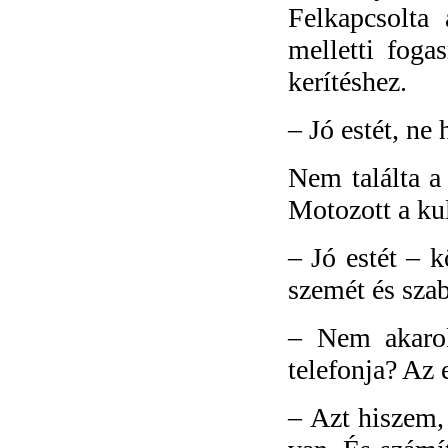
Felkapcsolta 
melletti foga
kerítéshez.
–
Jó estét, ne
Nem találta a 
Motozott a kul
–
Jó estét – 
szemét és sza
–
Nem akarok
telefonja? Az
–
Azt hiszem,