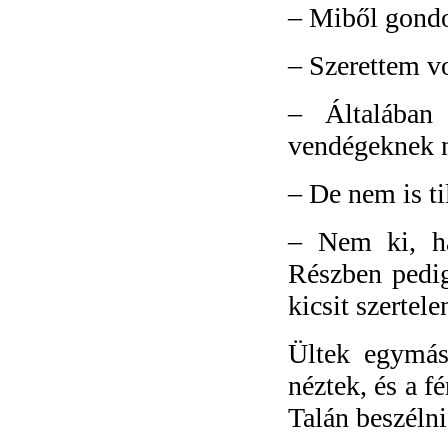
–
Miből gondo
–
Szerettem vo
–
Általában
vendégeknek 
–
De nem is ti
–
Nem ki, h
Részben pedig
kicsit szertel
Ültek egymás
néztek, és a f
Talán beszélni