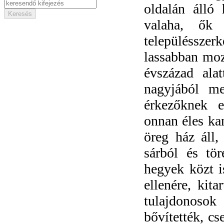
oldalán álló
valaha, ők 
településsze
lassabban moz
évszázad ala
nagyjából me
érkezőknek e
onnan éles kan
öreg ház áll,
sárból és tör
hegyek közt i
ellenére, kit
tulajdonosok
bővítették, cs