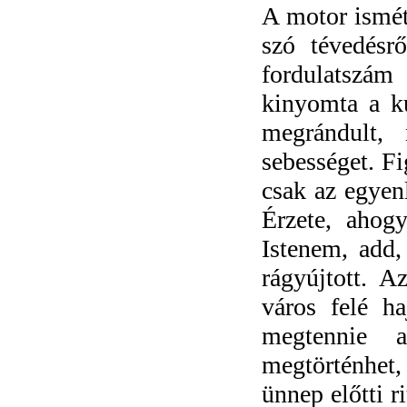
A motor ismét
szó tévedésr
fordulatszám
kinyomta a ku
megrándult, 
sebességet. Fi
csak az egyenl
Érzete, ahogy
Istenem, add,
rágyújtott. A
város felé h
megtennie 
megtörténhet
ünnep előtti r