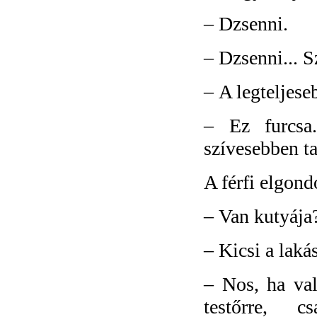
–
Dzsenni.
–
Dzsenni... S
–
A legteljese
–
Ez furcsa
szívesebben ta
A férfi elgond
–
Van kutyája
–
Kicsi a lakás
–
Nos, ha val
testőrre, 