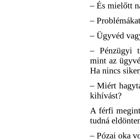
–
És mielőtt n
–
Problémákat
–
Ügyvéd vag
–
Pénzügyi t
mint az ügyvé
Ha nincs siker
–
Miért hagyta
kihívást?
A férfi megin
tudná eldönte
–
Pózai oka vo