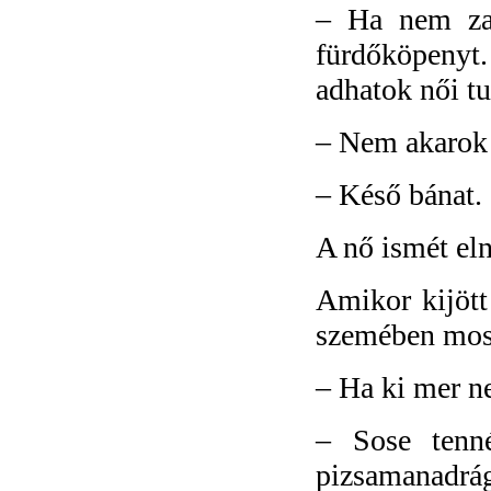
–
Ha nem zav
fürdőköpenyt.
adhatok női tu
–
Nem akarok a
–
Késő bánat.
A nő ismét el
Amikor kijött
szemében moso
–
Ha ki mer n
–
Sose tenn
pizsamanadrág