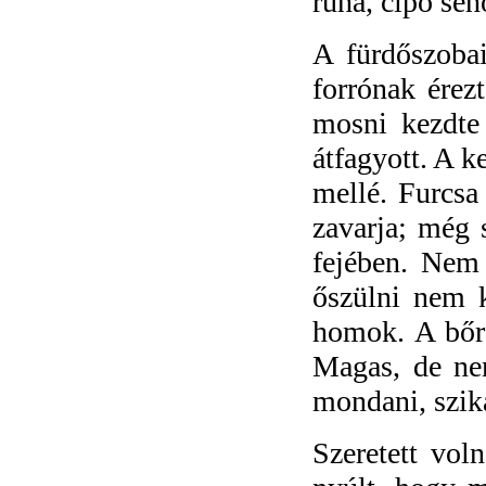
ruha, cipő se
A fürdőszobai
forrónak érez
mosni kezdte 
átfagyott. A k
mellé. Furcsa 
zavarja; még s
fejében. Nem 
őszülni nem k
homok. A bőre
Magas, de nem
mondani, szik
Szeretett vol