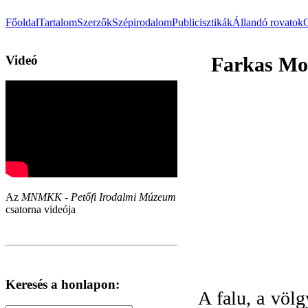
Főoldal
Tartalom
Szerzők
Szépirodalom
Publicisztikák
Állandó rovatok
Videó
Farkas Mol
Az
MNMKK - Petőfi Irodalmi Múzeum
csatorna videója
Keresés a honlapon:
A falu, a völ