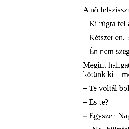
A nő felszissz
–
Ki rúgta fel
–
Kétszer én. 
–
Én nem szeg
Megint hallga
kötünk ki – mo
–
Te voltál bo
–
És te?
–
Egyszer. Na