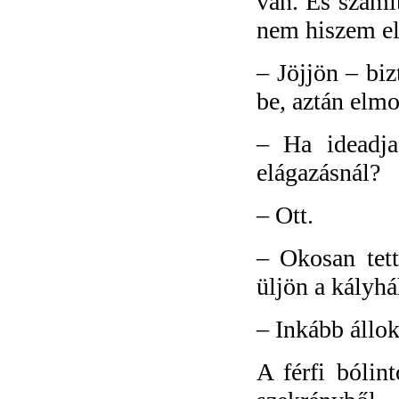
van. És számí
nem hiszem el
–
Jöjjön – biz
be, aztán elmo
–
Ha ideadj
elágazásnál?
–
Ott.
–
Okosan tet
üljön a kályhá
–
Inkább állok
A férfi bólin