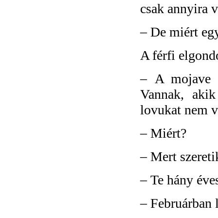
csak annyira 
–
De miért eg
A férfi elgond
–
A mojave i
Vannak, akik
lovukat nem v
–
Miért?
–
Mert szereti
–
Te hány éve
–
Februárban 