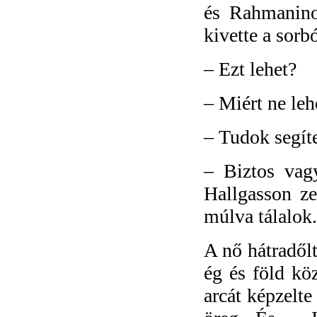
és Rahmanino
kivette a sorbó
–
Ezt lehet?
–
Miért ne le
–
Tudok segít
–
Biztos vag
Hallgasson ze
múlva tálalok.
A nő hátradőlt
ég és föld kö
arcát képzelte