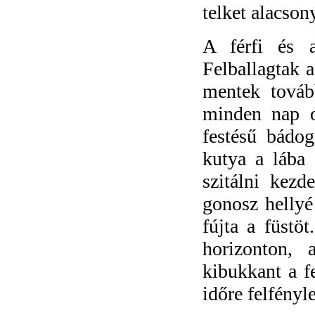
telket alacsony
A férfi és a
Felballagtak 
mentek továb
minden nap od
festésű bádog
kutya a lába 
szitálni kezd
gonosz hellyé
fújta a füstöt
horizonton,
kibukkant a fe
időre felfényl