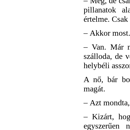
–
Meg, de csak
pillanatok a
értelme. Csak 
–
Akkor most..
–
Van. Már m
szálloda, de v
helybéli assz
A nő, bár bo
magát.
–
Azt mondta,
–
Kizárt, ho
egyszerűen 