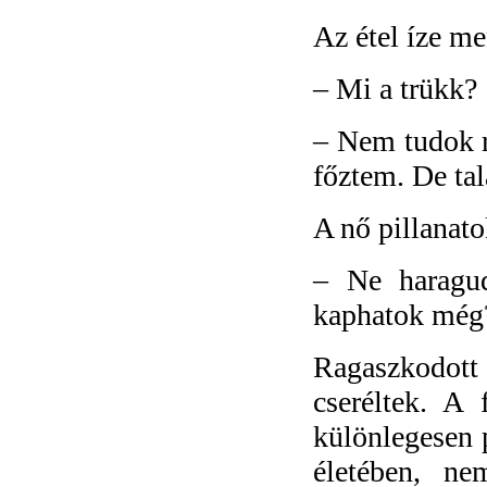
Az étel íze me
–
Mi a trükk?
–
Nem tudok r
főztem. De tal
A nő pillanato
–
Ne haragud
kaphatok még
Ragaszkodott
cseréltek. A 
különlegesen p
életében, ne