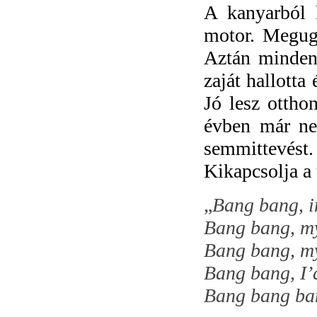
A kanyarból k
motor. Megugr
Aztán minden 
zaját hallotta
Jó lesz ottho
évben már ne
semmittevés
Kikapcsolja a 
„
Bang bang, in
Bang bang, my
Bang bang, my
Bang bang, I’d
Bang bang b