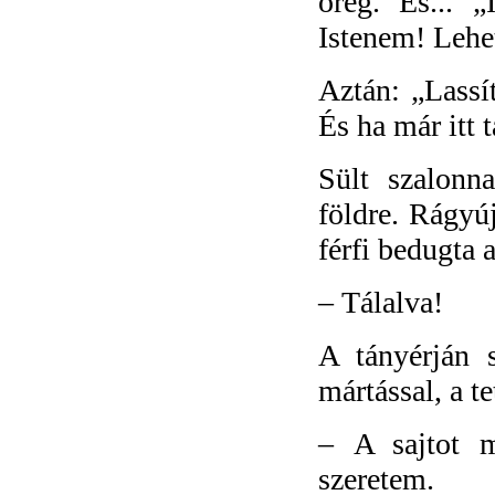
öreg. És... 
Istenem! Lehe
Aztán: „Lassí
És ha már itt t
Sült szalonn
földre. Rágyúj
férfi bedugta 
–
Tálalva!
A tányérján 
mártással, a t
–
A sajtot 
szeretem.