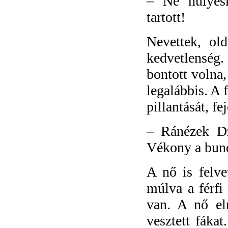
–
Ne hülyés
tartott!
Nevettek, ol
kedvetlenség.
bontott volna,
legalábbis. A 
pillantását, fe
–
Ránézek Dz
Vékony a bund
A nő is felve
múlva a férfi
van. A nő el
vesztett fákat