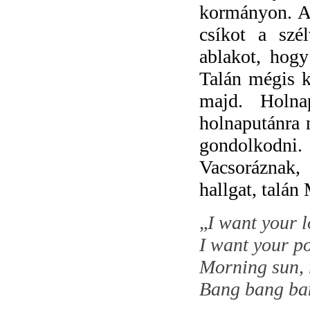
kormányon. Az
csíkot a szé
ablakot, hogy
Talán mégis k
majd. Holna
holnaputánra 
gondolkodni.
Vacsoráznak,
hallgat, talán
„
I want your l
I want your p
Morning sun, 
Bang bang b