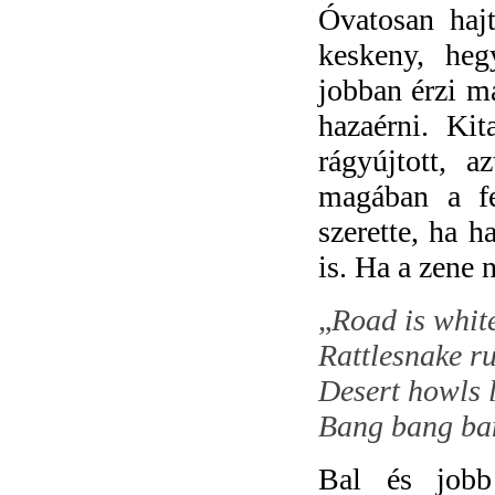
Óvatosan hajt
keskeny, heg
jobban érzi m
hazaérni. Kit
rágyújtott, a
magában a fes
szerette, ha h
is. Ha a zene n
„
Road is white
Rattlesnake r
Desert howls l
Bang bang ba
Bal és jobb