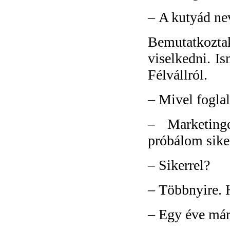
–
A kutyád nev
Bemutatkozta
viselkedni. I
Félvállról.
–
Mivel fogla
–
Marketing
próbálom siker
–
Sikerrel?
–
Többnyire. H
–
Egy éve már