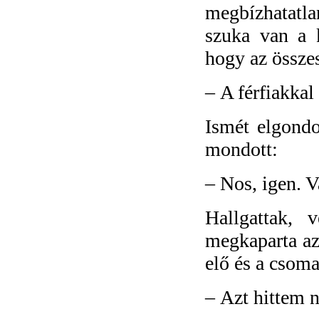
megbízhatatla
szuka van a 
hogy az összes
–
A férfiakkal
Ismét elgondo
mondott:
–
Nos, igen. 
Hallgattak, 
megkaparta az 
elő és a csoma
–
Azt hittem 