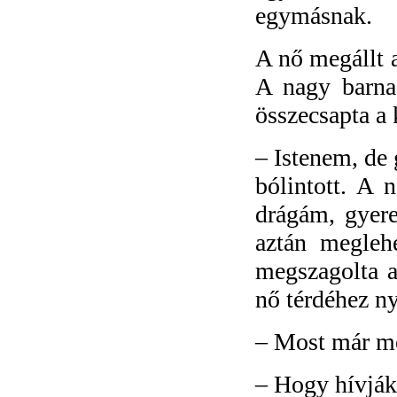
egymásnak.
A nő megállt a
A nagy barna 
összecsapta a 
–
Istenem, de 
bólintott. A n
drágám, gyere 
aztán megleh
megszagolta az
nő térdéhez n
–
Most már me
–
Hogy hívják