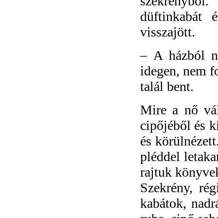
szekrényből.
düftinkabát 
visszajött.
–
A házból n
idegen, nem fo
talál bent.
Mire a nő vál
cipőjéből és k
és körülnézett
pléddel letaka
rajtuk könyvek
Szekrény, régi
kabátok, nadr