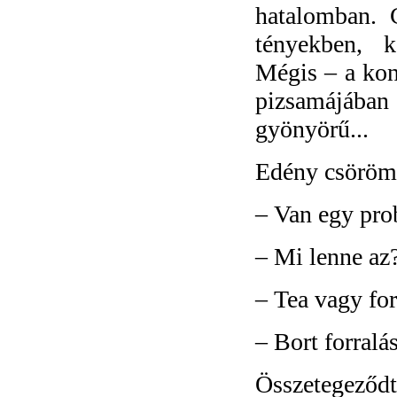
hatalomban. C
tényekben, k
Mégis – a kon
pizsamájában 
gyönyörű...
Edény csörömpö
–
Van egy pro
–
Mi lenne az
–
Tea vagy for
–
Bort forralás
Összetegeződte