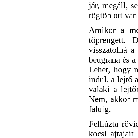
jár, megáll, s
rögtön ott van
Amikor a mot
töprengett. 
visszatolná a
beugrana és a 
Lehet, hogy m
indul, a lejtő 
valaki a lejt
Nem, akkor má
faluig.
Felhúzta rövid
kocsi ajtajait