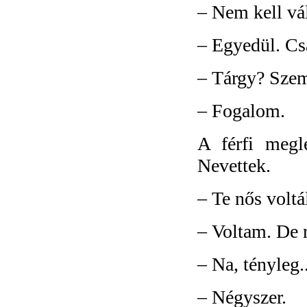
–
Nem kell vál
–
Egyedül. Cs
–
Tárgy? Sze
–
Fogalom.
A férfi megl
Nevettek.
–
Te nős voltá
–
Voltam. De 
–
Na, tényleg.
–
Négyszer.