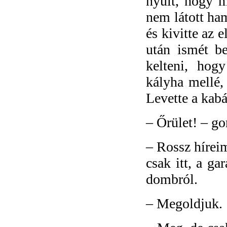
nyúlt, hogy m
nem látott ha
és kivitte az 
után ismét be
kelteni, hog
kályha mellé,
Levette a kabát
–
Őrület! – go
–
Rossz hírei
csak itt, a ga
dombról.
–
Megoldjuk.