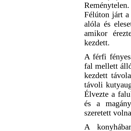
Reménytelen
Félúton járt a
alóla és elese
amikor érezt
kezdett.
A férfi fényes
fal mellett ál
kezdett távola
távoli kutyau
Élvezte a falu
és a magányt
szeretett volna
A konyhában