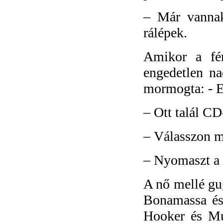
–
Már vannak
rálépek.
Amikor a fér
engedetlen na
mormogta: - E
–
Ott talál CD-
–
Válasszon m
–
Nyomaszt a 
A nő mellé gu
Bonamassa és
Hooker és Mu