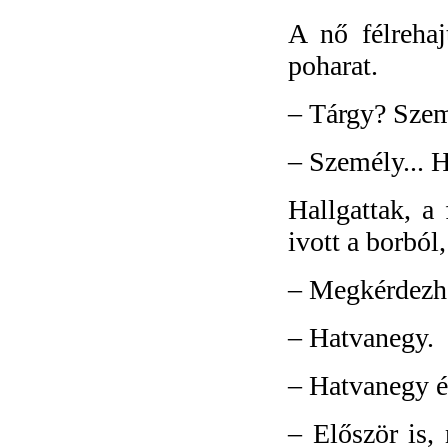
A nő félrehaj
poharat.
–
Tárgy? Sze
–
Személy... H
Hallgattak, a 
ivott a borból
–
Megkérdezh
–
Hatvanegy.
–
Hatvanegy év
–
Először is,