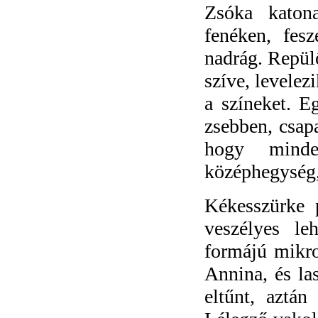
Zsóka katona
fenéken, fes
nadrág. Repülő
szíve, levelez
a színeket. E
zsebben, csapa
hogy minde
középhegység,
Kékesszürke p
veszélyes le
formájú mikro
Annina, és la
eltűnt, aztán