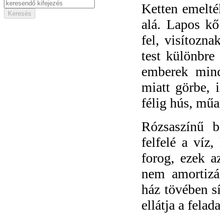
Ketten emelték
alá. Lapos kő
fel, visítozn
test különbre
emberek mind
miatt görbe, 
félig hús, műa
Rózsaszínű b
felfelé a víz
forog, ezek a
nem amortizá
ház tövében sí
ellátja a felad