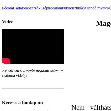
Főoldal
Tartalom
Szerzők
Szépirodalom
Publicisztikák
Állandó rovatok
Videó
Magé
Az
MNMKK - Petőfi Irodalmi Múzeum
csatorna videója
Keresés a honlapon:
Nem válthats