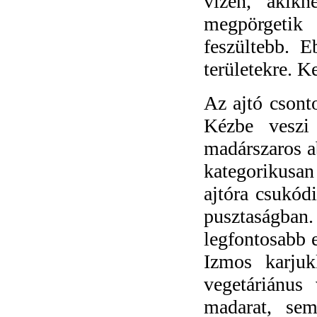
vizén, akik
megpörgetik 
feszültebb. 
területekre. K
Az ajtó csonto
Kézbe veszi 
madárszaros a
kategorikusan
ajtóra csukódi
pusztaságban
legfontosabb 
Izmos karjuk
vegetáriánu
madarat, se