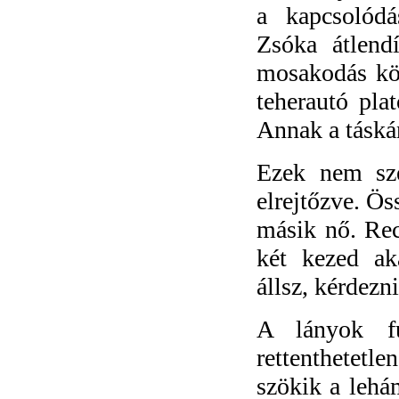
a kapcsolódá
Zsóka átlend
mosakodás köz
teherautó plat
Annak a táskán
Ezek nem sz
elrejtőzve. Ös
másik nő. Rec
két kezed ak
állsz, kérdezn
A lányok fu
rettenthetetle
szökik a lehá