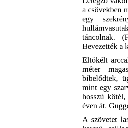
Lélegző vakol
a csövekben me
egy szekré
hullámvasuta
táncolnak. (
Bevezették a 
Eltökélt arcc
méter magas
bíbelődtek, ü
mint egy szar
hosszú kötél, 
éven át. Guggo
A szövetet la