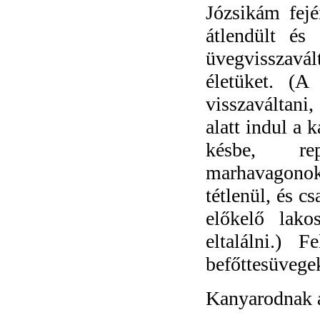
Józsikám fejé
átlendült és
üvegvisszavá
életüket. (A 
visszaváltan
alatt indul a 
késbe, re
marhavagono
tétlenül, és c
előkelő lako
eltalálni.) 
befőttesüvegek
Kanyarodnak a