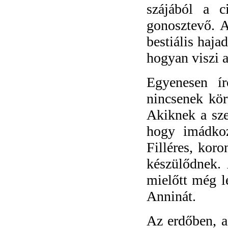
szájából a ci
gonosztevő. A
bestiális haja
hogyan viszi a
Egyenesen ír
nincsenek kö
Akiknek a sze
hogy imádkoz
Filléres, koro
készülődnek. 
mielőtt még le
Anninát.
Az erdőben, a