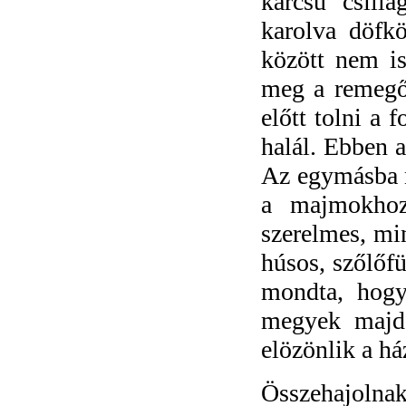
karcsú csilla
karolva döfkö
között nem is
meg a remegő
előtt tolni a 
halál. Ebben a
Az egymásba n
a majmokhoz
szerelmes, min
húsos, szőlőfü
mondta, hogy
megyek majd,
elözönlik a há
Összehajolnak