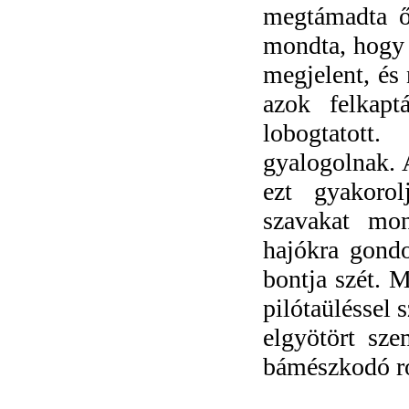
megtámadta ők
mondta, hogy 
megjelent, és
azok felkapt
lobogtatot
gyalogolnak. 
ezt gyakorol
szavakat mon
hajókra gondo
bontja szét. 
pilótaüléssel
elgyötört sze
bámészkodó r