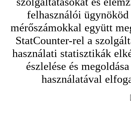
szolgáltatásokat és elemz
felhasználói ügynököd 
mérőszámokkal együtt mego
StatCounter-rel a szolgál
használati statisztikák elk
észlelése és megoldása
használatával elfoga