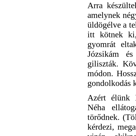
Arra készülte
amelynek négy
üldögélve a te
itt kötnek k
gyomrát elta
Józsikám és 
giliszták. Kö
módon. Hossz
gondolkodás 
Azért élünk 
Néha ellátog
törődnek. (Tö
kérdezi, meg