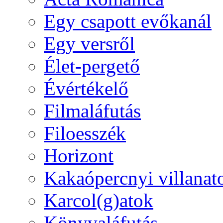
Egy csapott evőkanál
Egy versről
Élet-pergető
Évértékelő
Filmaláfutás
Filoesszék
Horizont
Kakaópercnyi villanat
Karcol(g)atok
Könyvaláfutás