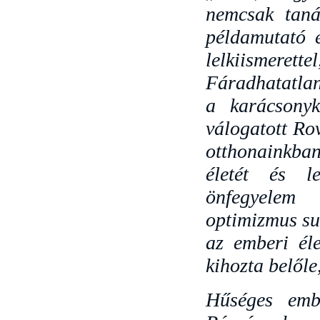
nemcsak taná
példamutató 
lelkiismere
Fáradhatatlan
a karácsonyk
válogatott Rov
otthonainkban
életét és le
önfegyelem 
optimizmus sug
az emberi éle
kihozta belőle
Hűséges embe