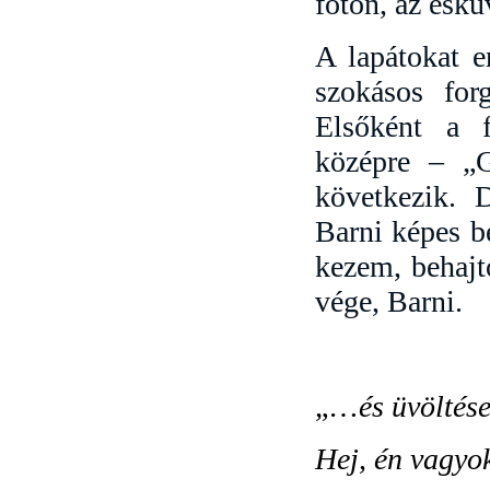
fotón, az eskü
A lapátokat e
szokásos for
Elsőként a f
középre – „G
következik. 
Barni képes b
kezem, behajto
vége, Barni.
„…
és üvöltés
Hej, én vagyo