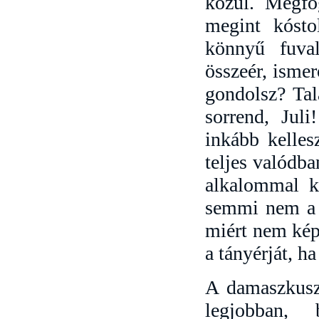
közül. Megfo
megint kósto
könnyű fuval
összeér, ismer
gondolsz? Tal
sorrend, Jul
inkább kelles
teljes valódb
alkalommal k
semmi nem a ré
miért nem kép
a tányérját, ha
A damaszkuszi
legjobban,