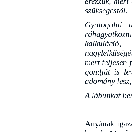
érezzük, mert
szükségestől.
Gyalogolni 
ráhagyatkozni
kalkuláció, 
nagylelkűségé
mert teljesen 
gondját is le
adomány lesz,
A lábunkat bes
Anyának igaza