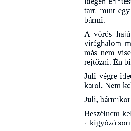
idegen érintés
tart, mint eg
bármi.
A vörös hajú
virághalom m
más nem visel
rejtőzni. Én b
Juli végre ide
karol. Nem ke
Juli, bármikor
Beszélnem kell
a kígyózó sor