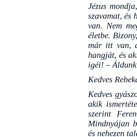
Jézus mondja,
szavamat, és h
van. Nem meg
életbe. Bizony
már itt van, 
hangját, és ak
igéi! – Áldunk
Kedves Rebeka
Kedves gyászo
akik ismertét
szerint Fere
Mindnyájan b
és nehezen tal