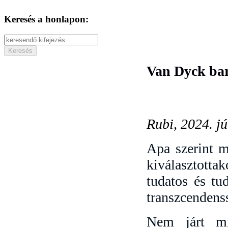
Keresés a honlapon:
Van Dyck ba
Rubi, 2024. jú
Apa szerint m
kiválasztotta
tudatos és tu
transzcendenss
Nem járt mi