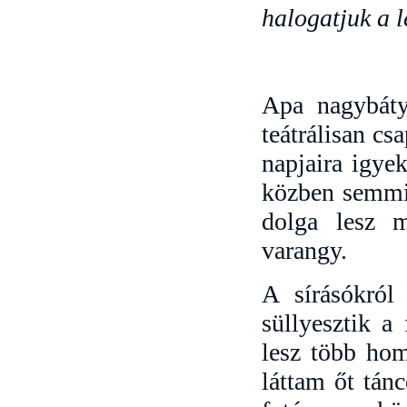
halogatjuk a 
Apa nagybáty
teátrálisan cs
napjaira igye
közben semmi 
dolga lesz m
varangy.
A sírásókról
süllyesztik a
lesz több hom
láttam őt tánc