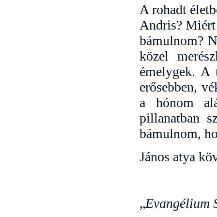
A rohadt életb
Andris? Miért 
bámulnom? Ne
közel merés
émelygek. A 
erősebben, vék
a hónom alá
pillanatban s
bámulnom, hog
János atya köv
„
Evangélium S