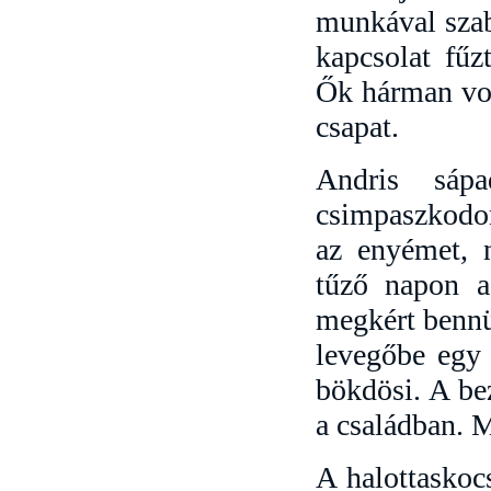
munkával szab
kapcsolat fűz
Ők hárman volt
csapat.
Andris sápa
csimpaszkodo
az enyémet, n
tűző napon a
megkért bennü
levegőbe egy 
bökdösi. A be
a családban. M
A halottaskocs