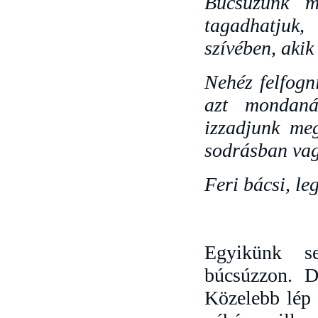
Búcsúzunk m
tagadhatjuk,
szívében, akik 
Nehéz felfogni
azt mondaná
izzadjunk meg
sodrásban va
Feri bácsi, le
Egyikünk se
búcsúzzon. D
Közelebb lép 