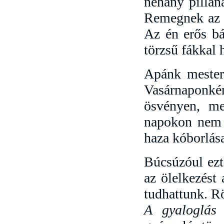
néhány pillan
Remegnek az uj
Az én erős bá
törzsű fákkal 
Apánk mestere
Vasárnaponkén
ösvényen, me
napokon nem v
haza kóborlása
Búcsúzóul ezt 
az ölelkezést
tudhattunk. R
A gyaloglás f