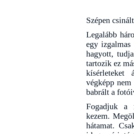
Szépen csinált
Legalább háro
egy izgalmas 
hagyott, tudj
tartozik ez m
kísérleteket
végképp nem a
babrált a fotói
Fogadjuk a r
kezem. Megöle
hátamat. Csa