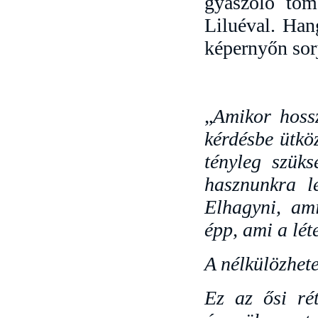
gyászoló töme
Liluéval. Han
képernyőn sor
„
Amikor hoss
kérdésbe ütkö
tényleg szük
hasznunkra l
Elhagyni, ami
épp, ami a lét
A nélkülözhetet
Ez az ősi rét