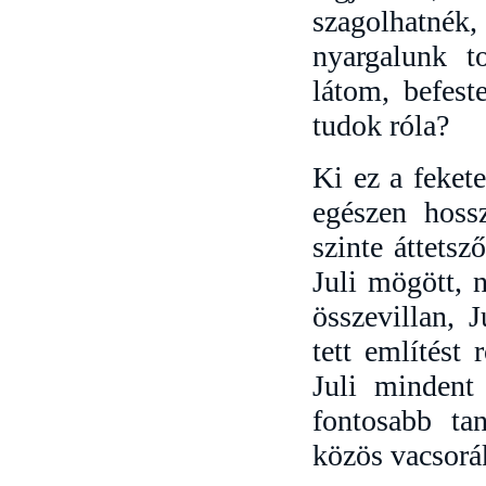
szagolhatné
nyargalunk t
látom, befest
tudok róla?
Ki ez a fekete
egészen hossz
szinte áttetsz
Juli mögött, 
összevillan, 
tett említést
Juli mindent 
fontosabb tan
közös vacsorák