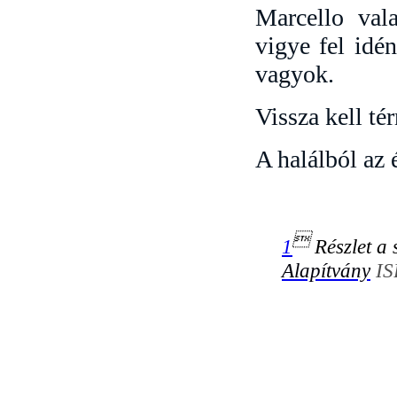
Marcello val
vigye fel idé
vagyok.
Vissza kell té
A halálból az 

1
Részlet a
Alapítvány
IS