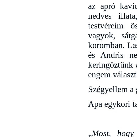
az apró kavi
nedves illa
testvéreim ö
vagyok, sárg
koromban. Las
és Andris n
keringőztünk 
engem választ
Szégyellem a 
Apa egykori ta
„
Most, hogy 