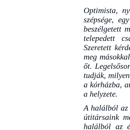
Optimista, ny
szépsége, eg
beszélgetett 
telepedett c
Szeretett kérd
meg másokkal.
őt. Legelsősor
tudják, milye
a kórházba, a
a helyzete.
A halálból az 
útitársaink 
halálból az é