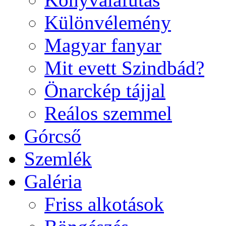
Különvélemény
Magyar fanyar
Mit evett Szindbád?
Önarckép tájjal
Reálos szemmel
Górcső
Szemlék
Galéria
Friss alkotások