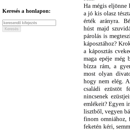
Ha mégis eljönne h
Keresés a honlapon:
a jó kis olasz tés
érték arányra.
B
húst
majd
szuvid
párolás is megtes
káposztához
?
K
rok
a káposztás cveke
maga epéje
még
bízza rám, a gyer
most
olyan
divat
h
ogy
nem elég. Az
családi ezüstöt
f
nincsenek ezüstje
emlékeit? Egyen i
lisztből, vegyen b
finom
o
mniához
,
feketén kéri
, s
emmi