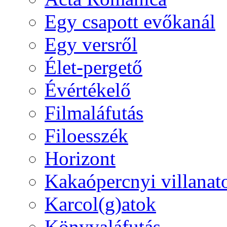
Egy csapott evőkanál
Egy versről
Élet-pergető
Évértékelő
Filmaláfutás
Filoesszék
Horizont
Kakaópercnyi villanat
Karcol(g)atok
Könyvaláfutás