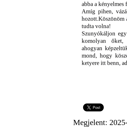
abba a kényelmes f
Amíg pihen, vázá
hozott
.
K
öszönöm 
tudta volna
!
Szunyókáljon egye
komolyan őket
ahogy
an
képzeltü
mond, hogy kösz
ketyere itt benn, 
Megjelent: 2025