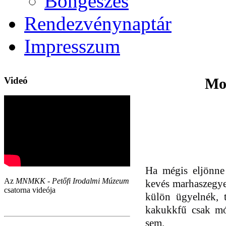
Böngészés
Rendezvénynaptár
Impresszum
Videó
Mol
Ha mégis eljönne
Az
MNMKK - Petőfi Irodalmi Múzeum
kevés marhaszegyet
csatorna videója
külön ügyelnék,
kakukkfű csak mó
sem.