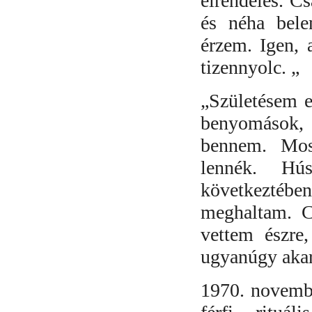
elrendelés. Cs
és néha bel
érzem. Igen, 
tizennyolc. „
„
Születésem 
benyomások,
bennem. Mos
lennék. Hú
következtébe
meghaltam. C
vettem észre
ugyanúgy akar
1970. novembe