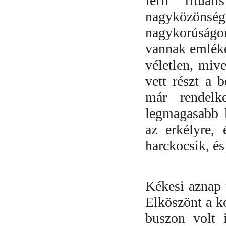
férfi rituál
nagyközönség
nagykorúság
vannak emléke
véletlen, miv
vett részt a 
már rendelk
legmagasabb k
az erkélyre,
harckocsik, é
Kékesi aznap 
Elköszönt a ko
buszon volt 