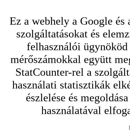
Ez a webhely a Google és a
szolgáltatásokat és elemz
felhasználói ügynököd 
mérőszámokkal együtt mego
StatCounter-rel a szolgál
használati statisztikák elk
észlelése és megoldása
használatával elfoga