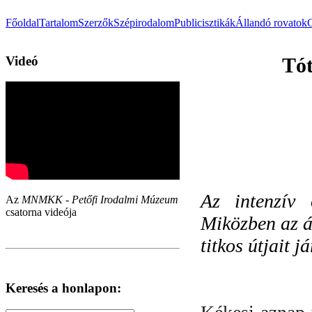
Főoldal
Tartalom
Szerzők
Szépirodalom
Publicisztikák
Állandó rovatok
Videó
Tót
Az intenzív 
Az
MNMKK - Petőfi Irodalmi Múzeum
csatorna videója
Miközben az á
titkos útjait j
Keresés a honlapon: