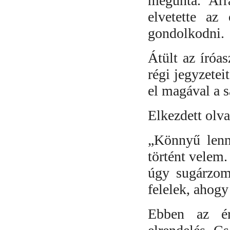
megunta. Arr
elvetette az
gondolkodni.
Átült az íróas
régi jegyzetei
el magával a s
Elkezdett olva
„
Könnyű lenne
történt velem
úgy sugárzom
felelek, ahogy
Ebben az ér