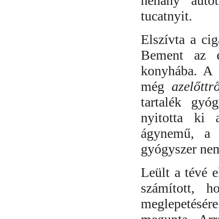
néhány autó
tucatnyit.
Elszívta a cig
Bement az e
konyhába. A 
még
azelőttrő
tartalék gyó
nyitotta ki 
ágynemű, a 
gyógyszer nem
Leült a tévé e
számított, 
meglepetésér