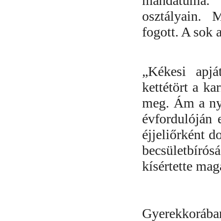
mandátuma. 
osztályain. 
fogott. A sok 
„
Kékesi apjá
kettétört a ka
meg. Ám a nyu
évfordulóján 
éjjeliőrként d
becsületbírósá
kísértette mag
Gyerekkorában