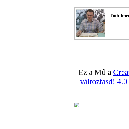
Tóth Imr
Ez a Mű a
Crea
változtasd! 4.