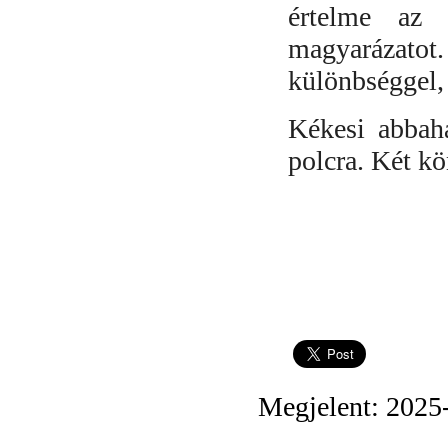
értelme az 
magyarázato
különbséggel, 
Kékesi abbaha
polcra. Két k
Megjelent: 2025