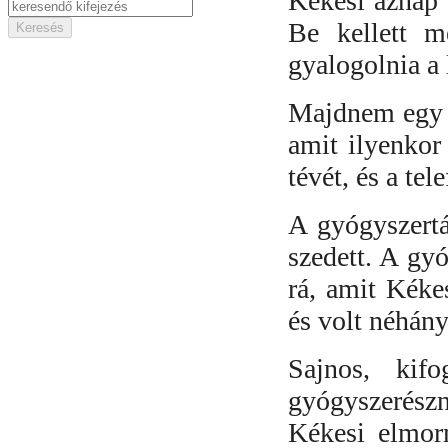
Kékesi aznap 
Be kellett m
gyalogolnia a 
Majdnem egy é
amit ilyenkor
tévét, és a tele
A gyógyszertá
szedett. A gy
rá, amit Kéke
és volt néhány
Sajnos, kif
gyógyszerész
Kékesi elmor