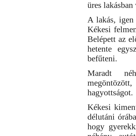
üres lakásban 
A lakás, igen 
Kékesi felment
Belépett az e
hetente egysz
befűteni.
Maradt néh
megöntözöt
hagyottságot.
Kékesi kiment
délutáni órába
hogy gyerekk