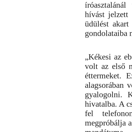
íróasztaláná
hívást jelzet
üdülést akart
gondolataiba 
„
Kékesi az ebé
volt az első 
éttermeket. 
alagsorában v
gyalogolni. 
hivatalba. A c
fel telefon
megpróbálja a 