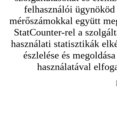
felhasználói ügynököd 
mérőszámokkal együtt mego
StatCounter-rel a szolgál
használati statisztikák elk
észlelése és megoldása
használatával elfoga