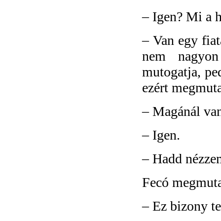
–
Igen? Mi a h
–
Van egy fiat
nem nagyon
mutogatja, pe
ezért megmut
–
Magánál va
–
Igen.
–
Hadd nézze
Fecó megmutatt
–
Ez bizony te