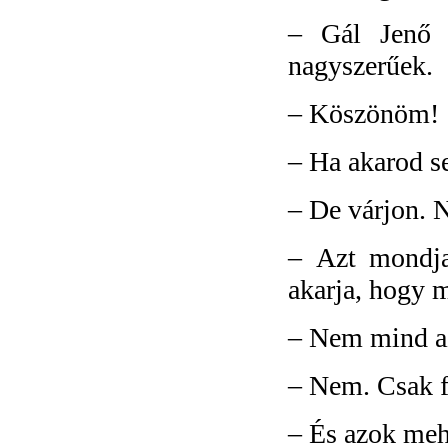
–
Gál Jenő 
nagyszerűek.
–
Köszönöm!
–
Ha akarod s
–
De várjon. 
–
Azt mondja
akarja, hogy m
–
Nem mind az
–
Nem. Csak f
–
És azok meh