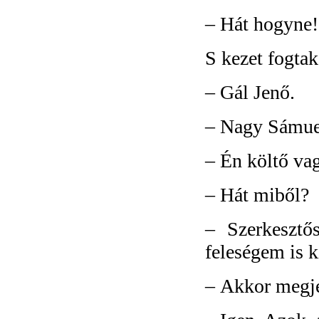
–
Hát hogyne!
S kezet fogtak
–
Gál Jenő.
–
Nagy Sámue
–
Én költő va
–
Hát miből?
–
Szerkeszt
feleségem is k
–
Akkor megje