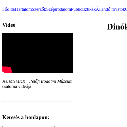
Főoldal
Tartalom
Szerzők
Szépirodalom
Publicisztikák
Állandó rovatok
Videó
Dinók
Az
MNMKK - Petőfi Irodalmi Múzeum
csatorna videója
Keresés a honlapon: