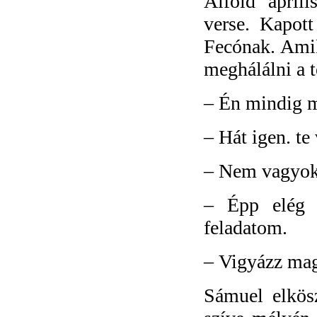
Alföld ápril
verse. Kapott
Fecónak. Amik
meghálálni a t
–
Én mindig m
–
Hát igen. t
–
Nem vagyok 
–
Épp elég
feladatom.
–
Vigyázz mag
Sámuel elkösz