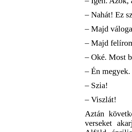
–
Igen. Azok, 
–
Nahát! Ez s
–
Majd váloga
–
Majd felíro
–
Oké. Most be
–
Én megyek.
–
Szia!
–
Viszlát!
Aztán követ
verseket akar