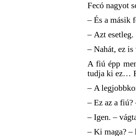
Fecó nagyot só
–
És a másik f
–
Azt esetleg.
–
Nahát, ez is
A fiú épp men
tudja ki ez… 
–
A legjobbkor
–
Ez az a fiú?
–
Igen. – vágt
–
Ki maga? – 