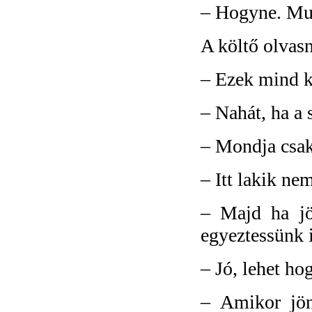
–
Hogyne. Mut
A költő olvasn
–
Ezek mind k
–
Nahát, ha 
–
Mondja csak
–
Itt lakik ne
–
Majd ha jö
egyeztessünk 
–
Jó, lehet ho
–
Amikor jö