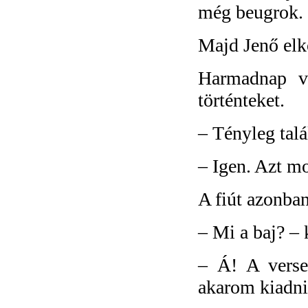
még beugrok.
Majd Jenő elk
Harmadnap va
történteket.
–
Tényleg tal
–
Igen. Azt mo
A fiút azonban
–
Mi a baj? – 
–
Á! A verse
akarom kiadni