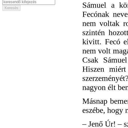
Sámuel a kön
Fecónak neve
nem voltak ro
szintén hozot
kivitt. Fecó e
nem volt magán
Csak Sámuel
Hiszen miér
szerzeményét
nagyon élt ben
Másnap bement
eszébe, hogy m
–
Jenő Úr! – s