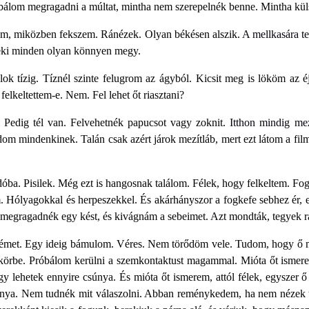
álom megragadni a múltat, mintha nem szerepelnék benne. Mintha küls
m, miközben fekszem. Ránézek. Olyan békésen alszik.
A mellkasára t
Neki minden olyan könnyen megy.
lok tízig. Tíznél szinte felugrom az ágyból. Kicsit meg is lököm az 
lkeltettem-e. Nem. Fel lehet őt riasztani?
 Pedig tél van. Felvehetnék papucsot vagy zoknit.
Itthon mindig me
dom mindenkinek. Talán csak azért járok mezítláb, mert ezt látom a 
a. Pisilek. Még ezt is hangosnak találom. Félek, hogy felkeltem. Fog
m. Hólyagokkal és herpeszekkel. És akárhányszor a fogkefe sebhez ér, 
 megragadnék egy kést, és kivágnám a sebeimet.
A
zt mondták, tegyek r
met. Egy ideig bámulom. Véres. Nem törődöm vele. Tudom, hogy ő mé
örbe. Próbálom kerülni a szemkontaktust magammal. Mióta őt ismerem
 lehetek ennyire csúnya. És mióta őt ismerem, attól félek, egyszer ő 
únya. Nem tudnék mit válaszolni. Abban reménykedem, ha nem nézek t