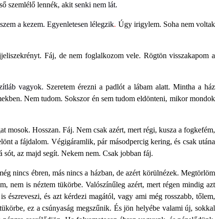
ő szemlélő lennék, akit
senki nem lát.
eszem a kezem. Egyenletesen lélegzik
.
Úgy irigylem. Soha nem voltak
éjjeliszekrényt. Fáj, de nem foglalkozom vele. Rögtön visszakapom a
zítláb vagyok.
Szeretem érezni a padlót a lábam alatt. Mintha a ház
filmekben. Nem tudom. Sokszor én sem tudom eldönteni, mikor mondok
at mosok. Hosszan. Fáj. Nem csak azért, mert régi, kusza a fogkefém,
elönt a fájdalom. Végigáramlik, pár másodpercig kering, és csak utána
á sót, az majd segít. Nekem nem. Csak jobban fáj.
g nincs ébren, más nincs a házban, de azért körülnézek. Megtörlöm
, nem is néztem tükörbe. Valószínűleg azért, mert régen mindig azt
is észreveszi, és azt kérdezi magától, vagy ami még rosszabb, tőlem,
ükörbe, ez a csúnyaság megszűnik. És jön helyébe valami új, sokkal