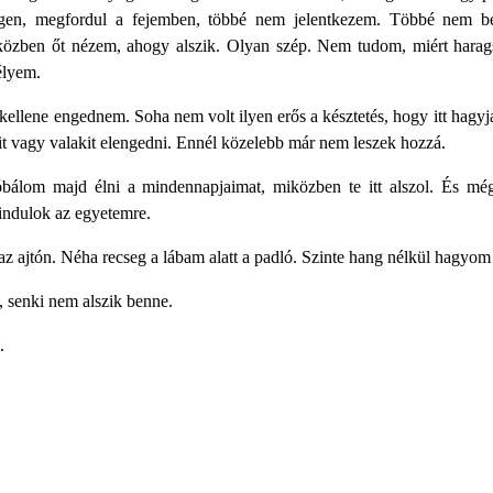
gen, megfordul a fejemben, többé nem jelentkezem. Többé nem be
özben őt nézem, ahogy alszik. Olyan szép. Nem tudom, miért harag
élyem.
 kellene engednem. Soha nem volt ilyen erős a késztetés, hogy itt hagyj
t vagy valakit elengedni. Ennél közelebb már nem leszek hozzá.
álom majd élni a mindennapjaimat, miközben te itt alszol. És még m
indulok az egyetemre.
z ajtón. Néha recseg a lábam alatt a padló. Szinte hang nélkül hagyom el
, senki nem alszik benne.
.