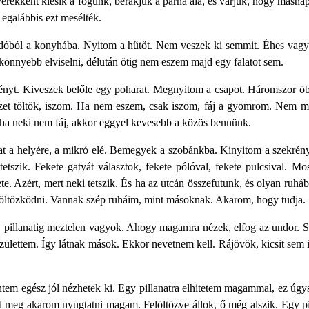
rekként kiesik a fogunk, berakjuk a párna alá, és várjuk, hogy másna
egalábbis ezt mesélték.
ból a konyhába. Nyitom a hűtőt. Nem veszek ki semmit. Éhes vagyok
 könnyebb elviselni, délután ötig nem eszem majd egy falatot sem.
ényt. Kiveszek belőle egy poharat. Megnyitom a csapot. Háromszor öb
et töltök, iszom.
H
a nem eszem, csak iszom, fáj a gyomrom. Nem m
, ha neki nem fáj, akkor eggyel kevesebb a közös bennünk.
t a helyére, a mikró elé. Bemegyek a szobánkba. Kinyitom a szekrényt
 tetszik. Fekete gatyát választok, fekete pólóval, fekete pulcsival.
e. Azért, mert neki tetszik. És ha az utcán összefutunk, és olyan ruhá
öltözködni. Vannak szép ruháim, mint másoknak. Akarom, hogy tudja.
pillanatig meztelen vagyok. Ahogy magamra nézek, elfog az undor. Sír
 születtem. Így látnak mások. Ekkor nevetnem kell.
R
ájövök, kicsit sem
ntem egész jól nézhetek ki. Egy pillanatra elhitetem magammal, ez úg
rt meg akarom nyugtatni magam. Felöltözve állok, ő még alszik. Egy 