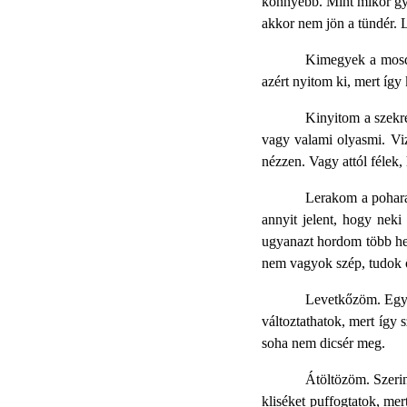
könnyebb. Mint mikor gye
akkor nem jön a tündér. L
Kimegyek a mosdó
azért nyitom ki, mert így
Kinyitom a szekr
vagy valami olyasmi. Viz
nézzen. Vagy attól félek
Lerakom a pohara
annyit jelent, hogy neki
ugyanazt hordom több het
nem vagyok szép, tudok 
Levetkőzöm. Egy 
változtathatok, mert így
soha nem dicsér meg.
Átöltözöm. Szeri
kliséket puffogtatok, me