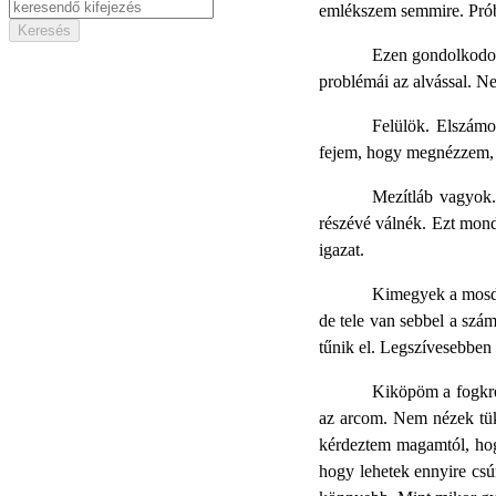
emlékszem semmire. Prób
Ezen gondolkodo
problémái az alvással. 
Felülök. Elszámo
fejem, hogy megnézzem, fe
Mezítláb vagyok.
részévé válnék. Ezt mon
igazat.
Kimegyek a mosdób
de tele van sebbel a szá
tűnik el. Legszívesebben
Kiköpöm a fogkré
az arcom. Nem nézek tük
kérdeztem magamtól, hogy
hogy lehetek ennyire cs