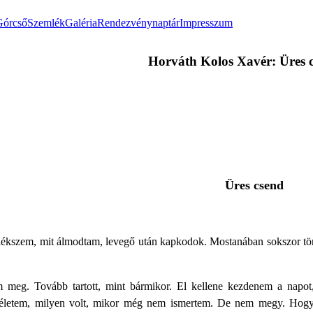
Górcső
Szemlék
Galéria
Rendezvénynaptár
Impresszum
Horváth Kolos Xavér: Üres 
Üres csend
kszem, mit álmodtam, levegő után kapkodok. Mostanában sokszor tör
 meg. Tovább tartott, mint bármikor. El kellene kezdenem a napo
 életem, milyen volt, mikor még nem ismertem. De nem megy. Hogy