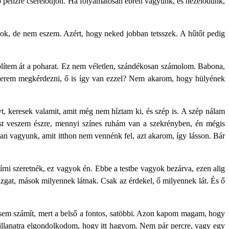
p pénzre cserélődjön. Ha folyamatosan ébren vagyunk, és nézelődünk,
, de nem eszem. Azért, hogy neked jobban tetsszek. A hűtőt pedig
lítem át a poharat. Ez nem véletlen, szándékosan számolom. Babona,
erem megkérdezni, ő is így van ezzel? Nem akarom, hogy hülyének
, keresek valamit, amit még nem híztam ki, és szép is. A szép nálam
 Most veszem észre, mennyi színes ruhám van a szekrényben, én mégis
ban vagyunk, amit itthon nem vennénk fel, azt akarom, így lásson. Bár
ni szeretnék, ez vagyok én. Ebbe a testbe vagyok bezárva, ezen alig
 izgat, mások milyennek látnak. Csak az érdekel, ő milyennek lát. És ő
ysem számít, mert a belső a fontos, satöbbi. Azon kapom magam, hogy
pillanatra elgondolkodom, hogy itt hagyom. Nem pár percre, vagy egy