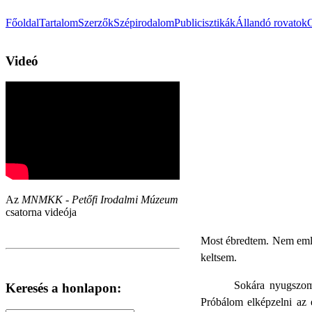
Főoldal
Tartalom
Szerzők
Szépirodalom
Publicisztikák
Állandó rovatok
Videó
Az
MNMKK - Petőfi Irodalmi Múzeum
csatorna videója
Most ébredtem. Nem emlé
keltsem.
Sokára nyugszom
Keresés a honlapon:
Próbálom elképzelni az