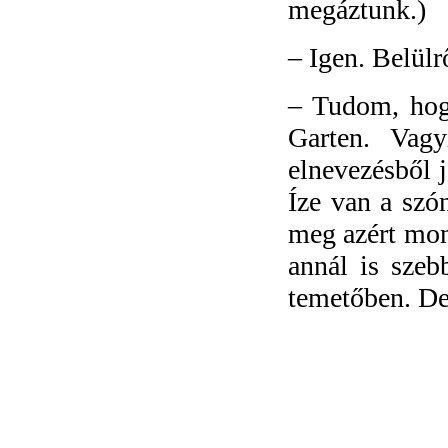
megáztunk.)
–
Igen. Belülr
–
Tudom, hog
Garten. Vag
elnevezésből j
Íze van a sz
meg azért mo
annál is szeb
temetőben. De 