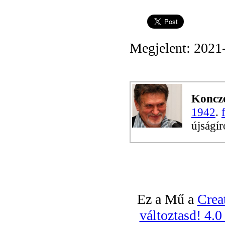
Megjelent: 2021
Koncze
1942
.
újságír
Ez a Mű a
Crea
változtasd! 4.