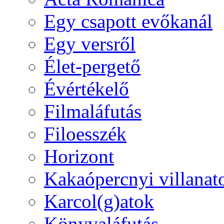
Egy csapott evőkanál
Egy versről
Élet-pergető
Évértékelő
Filmaláfutás
Filoesszék
Horizont
Kakaópercnyi villanat
Karcol(g)atok
Könyvaláfutás