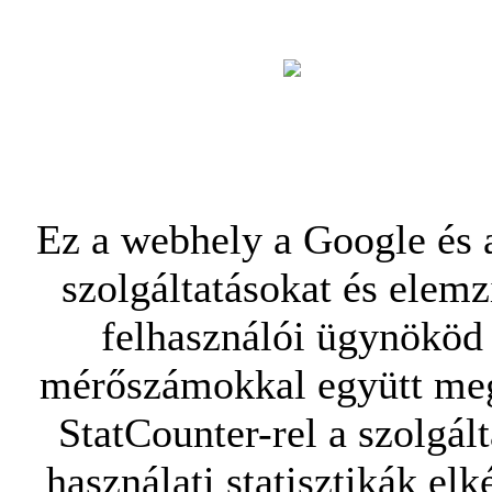
Ez a webhely a Google és a
szolgáltatásokat és elemz
felhasználói ügynököd 
mérőszámokkal együtt mego
StatCounter-rel a szolgál
használati statisztikák elk