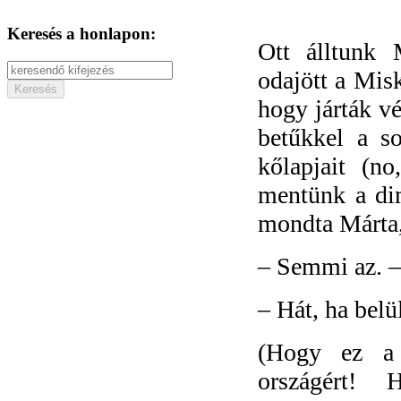
Keresés a honlapon:
Ott álltunk 
odajött a Mis
hogy járták vé
betűkkel a s
kőlapjait (
mentünk a di
mondta Márta, 
–
Semmi az. –
–
Hát, ha bel
(Hogy ez a 
országért!