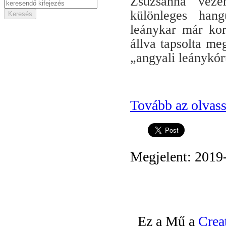
Zsuzsanna
vezény
különleges hang
leánykar már kor
állva tapsolta me
„angyali leánykór
Tovább az olvas
Megjelent: 2019
Ez a Mű a
Crea