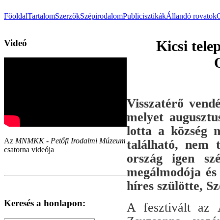
Főoldal
Tartalom
Szerzők
Szépirodalom
Publicisztikák
Állandó rovatok
Videó
Kicsi tele
Visszatérő vendé
melyet augusztu
lotta a község 
Az
MNMKK - Petőfi Irodalmi Múzeum
található, nem 
csatorna videója
ország igen sz
megálmodója és f
híres szülötte,
Sz
Keresés a honlapon:
A fesztivált az