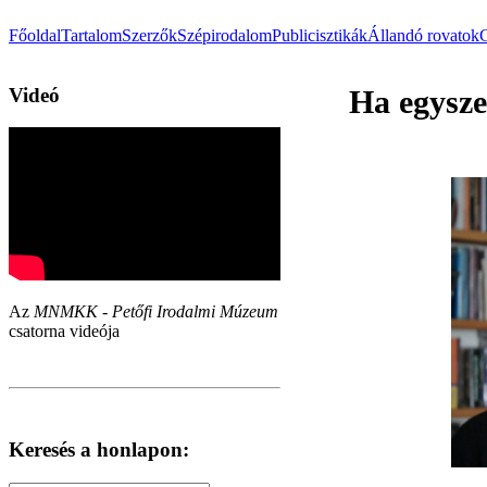
Főoldal
Tartalom
Szerzők
Szépirodalom
Publicisztikák
Állandó rovatok
Videó
Ha egysze
Az
MNMKK - Petőfi Irodalmi Múzeum
csatorna videója
Keresés a honlapon: