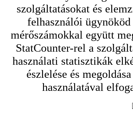
szolgáltatásokat és elemz
felhasználói ügynököd 
mérőszámokkal együtt mego
StatCounter-rel a szolgál
használati statisztikák elk
észlelése és megoldása
használatával elfoga