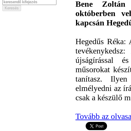
Bene Zoltán 
októberben ve
kapcsán Hegedűs
Hegedűs Réka: Az
tevékenykedsz: 
újságírással és
műsorokat készí
tanítasz. Ilye
elmélyedni az ír
csak a készülő m
Tovább az olvasa