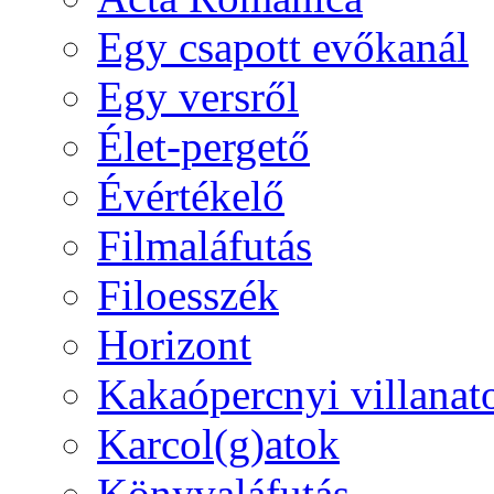
Egy csapott evőkanál
Egy versről
Élet-pergető
Évértékelő
Filmaláfutás
Filoesszék
Horizont
Kakaópercnyi villanat
Karcol(g)atok
Könyvaláfutás