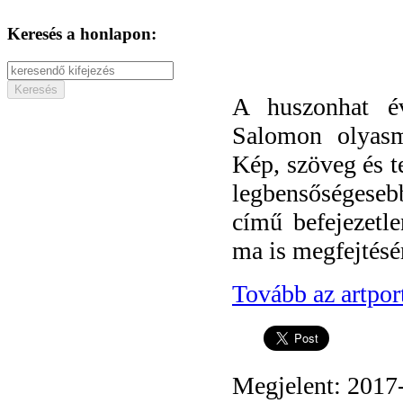
Keresés a honlapon:
A huszonhat év
Salomon olyasmi
Kép, szöveg és t
legbensőségeseb
című befejezetl
ma is megfejtésér
Tovább az artpor
Megjelent: 2017