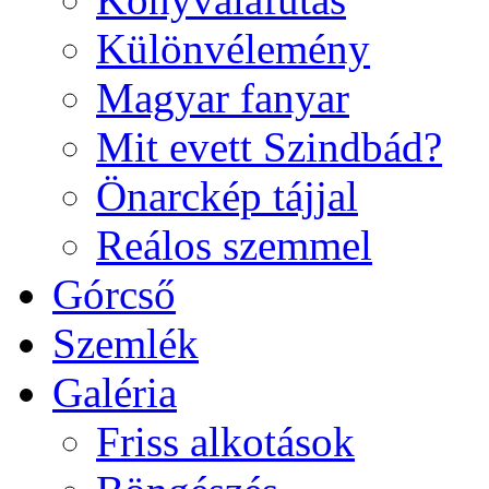
Különvélemény
Magyar fanyar
Mit evett Szindbád?
Önarckép tájjal
Reálos szemmel
Górcső
Szemlék
Galéria
Friss alkotások