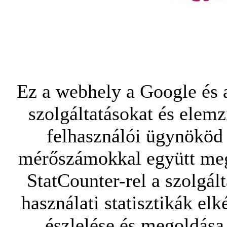
Ez a webhely a Google és a
szolgáltatásokat és elemz
felhasználói ügynököd 
mérőszámokkal együtt mego
StatCounter-rel a szolgál
használati statisztikák elk
észlelése és megoldása