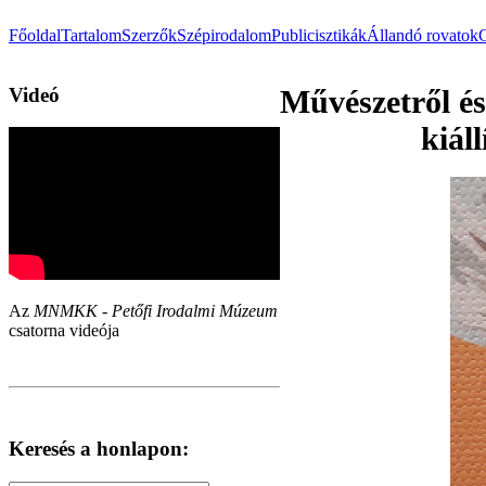
Főoldal
Tartalom
Szerzők
Szépirodalom
Publicisztikák
Állandó rovatok
Videó
Művészetről és
kiál
Az
MNMKK - Petőfi Irodalmi Múzeum
csatorna videója
Keresés a honlapon: