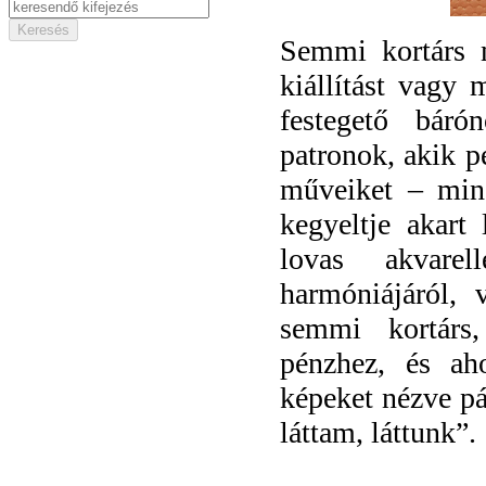
Semmi kortárs 
kiállítást vagy 
festegető bár
patronok, akik pé
műveiket – mind
kegyeltje akart
lovas akvarel
harmóniájáról,
semmi kortárs
pénzhez, és ah
képeket nézve pá
láttam, láttunk”.