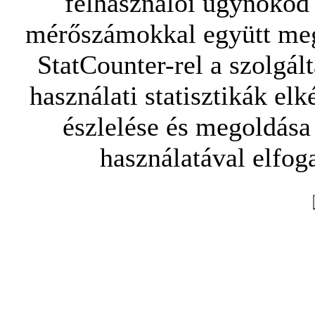
felhasználói ügynököd 
mérőszámokkal együtt mego
StatCounter-rel a szolgál
használati statisztikák elk
észlelése és megoldása
használatával elfoga