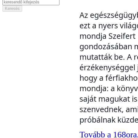
Az egészségügybő
ezt a nyers vilá
mondja Szeifert N
gondozásában me
mutatták be. A r
érzékenységgel já
hogy a férfiakhoz
mondja: a könyv 
saját magukat is
szenvednek, ami e
próbálnak küzde
Tovább a 168ora