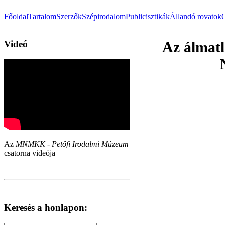
Főoldal
Tartalom
Szerzők
Szépirodalom
Publicisztikák
Állandó rovatok
Videó
Az álmatl
Az
MNMKK - Petőfi Irodalmi Múzeum
csatorna videója
Keresés a honlapon: