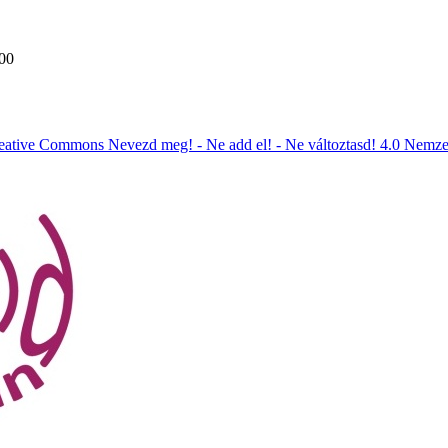
:00
eative Commons Nevezd meg! - Ne add el! - Ne változtasd! 4.0 Nemze