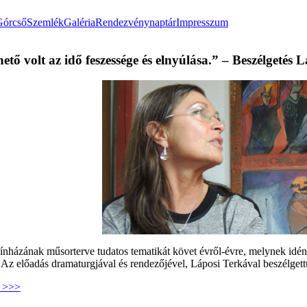
Górcső
Szemlék
Galéria
Rendezvénynaptár
Impresszum
ető volt az idő feszessége és elnyúlása.” – Beszélgetés
ínházának műsorterve tudatos tematikát követ évről-évre, melynek idén
 Az előadás dramaturgjával és rendezőjével, Láposi Terkával beszélget
e >>>