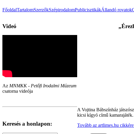
Főoldal
Tartalom
Szerzők
Szépirodalom
Publicisztikák
Állandó rovatok
Videó
„Érezh
Az
MNMKK - Petőfi Irodalmi Múzeum
csatorna videója
A Vojtina Bábszínház játszósz
kicsi kígyó című kamarajáték.
Keresés a honlapon:
Tovább az artlimes.hu cikkér