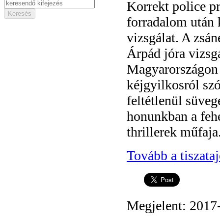
Korrekt police p
forradalom után k
vizsgálat. A zsá
Árpád jóra vizsgá
Magyarországon 
kéjgyilkosról sz
feltétlenül süveg
honunkban a fehé
thrillerek műfaja
Tovább a tiszata
Megjelent: 2017