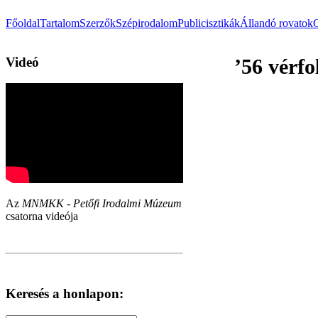
Főoldal
Tartalom
Szerzők
Szépirodalom
Publicisztikák
Állandó rovatok
Videó
’56 vérf
Az
MNMKK - Petőfi Irodalmi Múzeum
csatorna videója
Keresés a honlapon: