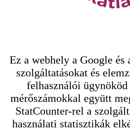
Ez a webhely a Google és a
szolgáltatásokat és elemz
felhasználói ügynököd 
mérőszámokkal együtt mego
StatCounter-rel a szolgál
használati statisztikák elk