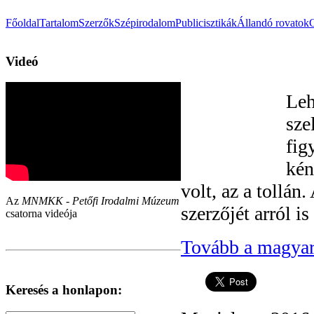
Főoldal
Tartalom
Szerzők
Szépirodalom
Publicisztikák
Állandó rovatok
Videó
Leh
sze
fig
kén
volt, az a tollán
Az
MNMKK - Petőfi Irodalmi Múzeum
szerzőjét arról i
csatorna videója
Tovább a magyar
Keresés a honlapon: