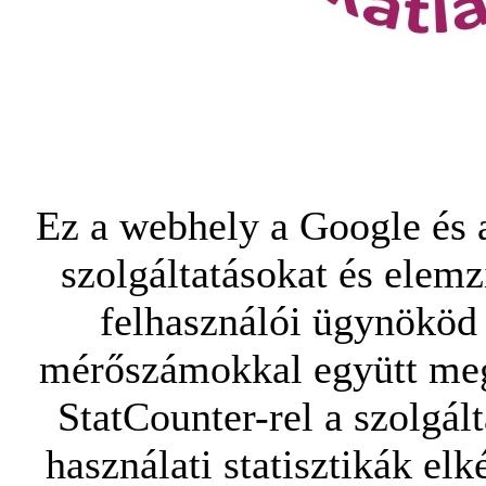
Ez a webhely a Google és a
szolgáltatásokat és elemz
felhasználói ügynököd 
mérőszámokkal együtt mego
StatCounter-rel a szolgál
használati statisztikák elk