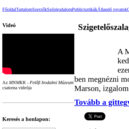
Főoldal
Tartalom
Szerzők
Szépirodalom
Publicisztikák
Állandó rovatok
Videó
Szigetelőszal
A M
ked
eze
ben megnézni mo
Az
MNMKK - Petőfi Irodalmi Múzeum
Marson, izgalom 
csatorna videója
Tovább a gitteg
Keresés a honlapon: