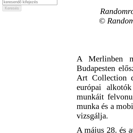
Randomro
© Randomr
A Merlinben m
Budapesten elős
Art Collection 
európai alkotó
munkáit felvonul
munka és a mobili
vizsgálja.
A május 28. és a