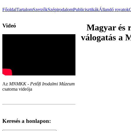
Főoldal
Tartalom
Szerzők
Szépirodalom
Publicisztikák
Állandó rovatok
Videó
Magyar és r
válogatás a 
Az
MNMKK - Petőfi Irodalmi Múzeum
csatorna videója
Keresés a honlapon: