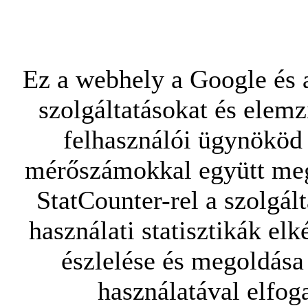
Ez a webhely a Google és a
szolgáltatásokat és elemz
felhasználói ügynököd 
mérőszámokkal együtt mego
StatCounter-rel a szolgál
használati statisztikák elk
észlelése és megoldása
használatával elfoga