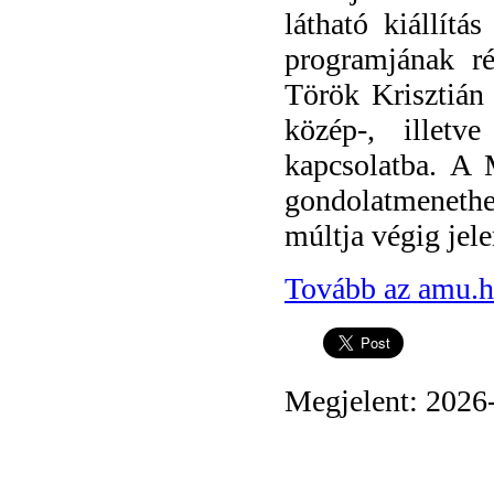
látható kiállít
programjának r
Török Krisztián
közép-, illetv
kapcsolatba. A 
gondolatmeneth
múltja végig jele
Tovább az amu.h
Megjelent: 2026