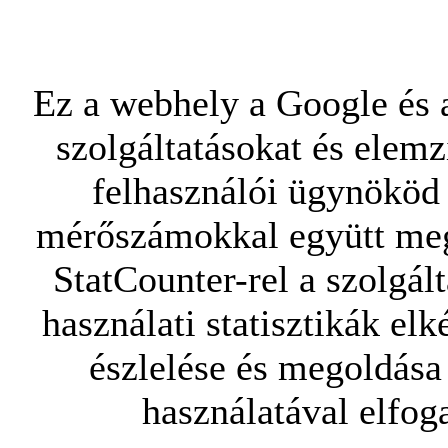
Ez a webhely a Google és a
szolgáltatásokat és elemz
felhasználói ügynököd 
mérőszámokkal együtt mego
StatCounter-rel a szolgál
használati statisztikák elk
észlelése és megoldása
használatával elfoga