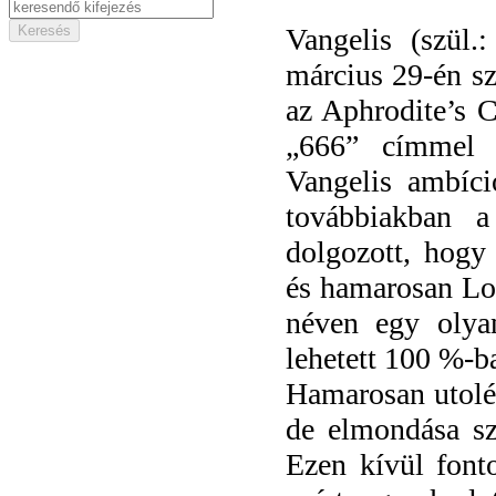
Vangelis (szül.
március 29-én sz
az Aphrodite’s C
„666” címmel e
Vangelis ambíci
továbbiakban a
dolgozott, hogy 
és hamarosan Lo
néven egy olya
lehetett 100 %-b
Hamarosan utolért
de elmondása sze
Ezen kívül font