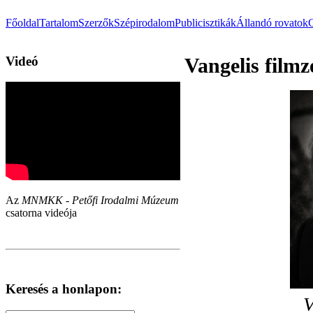
Főoldal
Tartalom
Szerzők
Szépirodalom
Publicisztikák
Állandó rovatok
Videó
Vangelis film
Az
MNMKK - Petőfi Irodalmi Múzeum
csatorna videója
Keresés a honlapon:
V