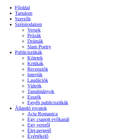
Főoldal
Tartalom
Szerzők
Szépirodalom
Versek
Prózák
Drámák
Slam Poetry
Publicisztikák
Kötetek
Kritikák
Recenziók
Interjúk
Laudációk
Videók
Tanulmányok
Esszék
Egyéb publicisztikák
Állandó rovatok
Acta Romanica
Egy csapott evőkanál
Egy versről
Élet-pergető
Évértékelő