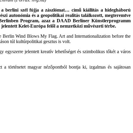
 berlini szél fújja a zászlómat… című kiállítás a hidegháború
észi autonómia és a geopolitikai realitás találkozott, megteremtve
ek Berlinben Program, azaz a DAAD Berliner Künstlerprogramm
jelentett Kelet-Európa felől a nemzetközi művészeti térbe.
he Berlin Wind Blows My Flag. Art and Internationalization before the
áson túl kultúrpolitikai gesztus is volt.
 egyszerre jelentett kreatív lehetőséget és szimbolikus tőkét a város
t a történetet magyar nézőpontból bontja ki, izgalmas és sajátosan