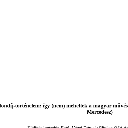
töndíj-történelem: így (nem) mehettek a magyar művé
Mercédesz)
Kiállítási enteriőr. Fotó: Végel Dániel / Blinken OSA 