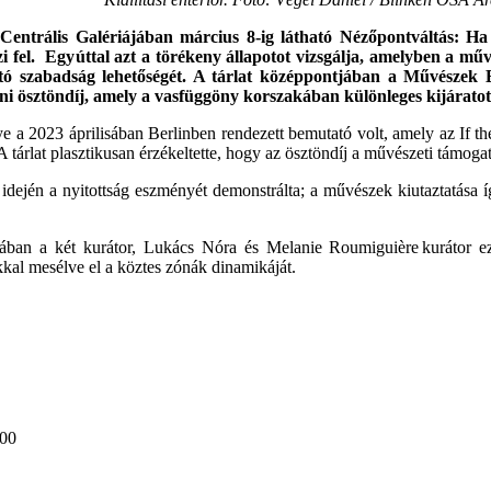
trális Galériájában március 8-ig látható Nézőpontváltás: Ha a
zi fel. Egyúttal azt a törékeny állapotot vizsgálja, amelyben a műv
ható szabadság lehetőségét. A tárlat középpontjában a Művész
ni ösztöndíj, amely a vasfüggöny korszakában különleges kijáratot 
ye a 2023 áprilisában Berlinben rendezett bemutató volt, amely az If t
 A tárlat plasztikusan érzékeltette, hogy az ösztöndíj a művészeti támogat
dején a nyitottság eszményét demonstrálta; a művészek kiutaztatása így
atában a két kurátor, Lukács Nóra és Melanie Roumiguière kurátor ez
l mesélve el a köztes zónák dinamikáját.
:00