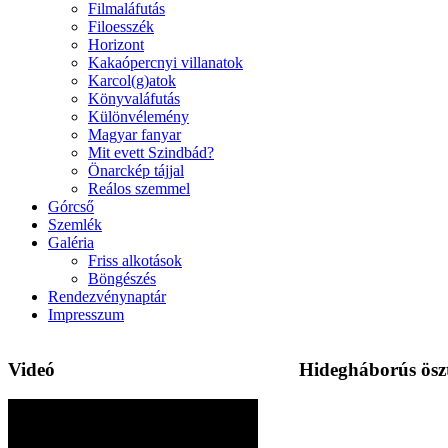
Filmaláfutás
Filoesszék
Horizont
Kakaópercnyi villanatok
Karcol(g)atok
Könyvaláfutás
Különvélemény
Magyar fanyar
Mit evett Szindbád?
Önarckép tájjal
Reálos szemmel
Górcső
Szemlék
Galéria
Friss alkotások
Böngészés
Rendezvénynaptár
Impresszum
Videó
Hidegháborús ösz