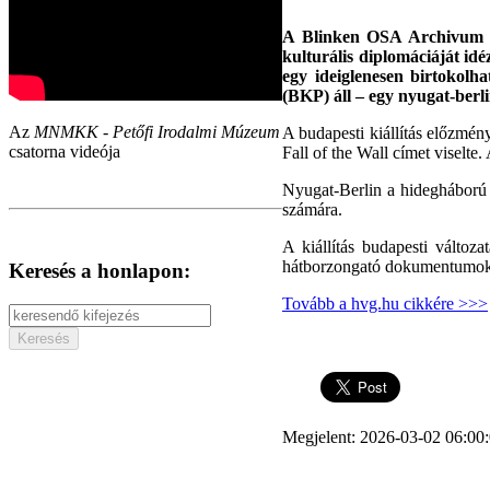
A Blinken OSA Archivum Cen
kulturális diplomáciáját idé
egy ideiglenesen birtokol
(BKP) áll – egy nyugat-berli
Az
MNMKK - Petőfi Irodalmi Múzeum
A budapesti kiállítás előzmén
csatorna videója
Fall of the Wall címet viselte.
Nyugat-Berlin a hidegháború i
számára.
A kiállítás budapesti változ
hátborzongató dokumentumokka
Keresés a honlapon:
Tovább a hvg.hu cikkére >>>
Megjelent: 2026-03-02 06:00