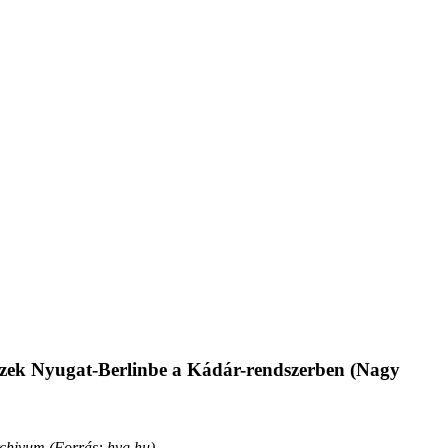
szek Nyugat-Berlinbe a Kádár-rendszerben (Nagy
Archivum (Forrás: hvg.hu)