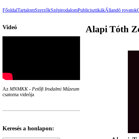
Főoldal
Tartalom
Szerzők
Szépirodalom
Publicisztikák
Állandó rovatok
Videó
Alapi Tóth Zo
Az
MNMKK - Petőfi Irodalmi Múzeum
csatorna videója
Keresés a honlapon: