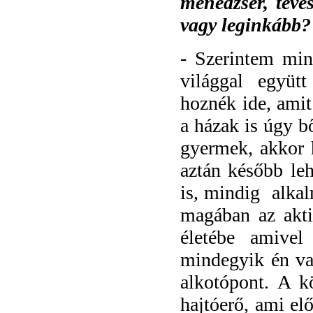
menedzser, tévé
vagy leginkább?
- Szerintem min
világgal együtt
hoznék ide, amit
a házak is úgy b
gyermek, akkor 
aztán később le
is, mindig alkal
magában az akti
életébe amivel
mindegyik én va
alkotópont. A k
hajtóerő, ami el