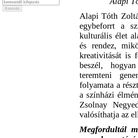
Alapi T
Alapi Tóth Zolt
egybeforrt a s
kulturális élet a
és rendez, mikö
kreativitását is
beszél, hogyan
teremteni gene
folyamata a rész
a színházi élmé
Zsolnay Negyed
valósíthatja az e
Megfordultál m