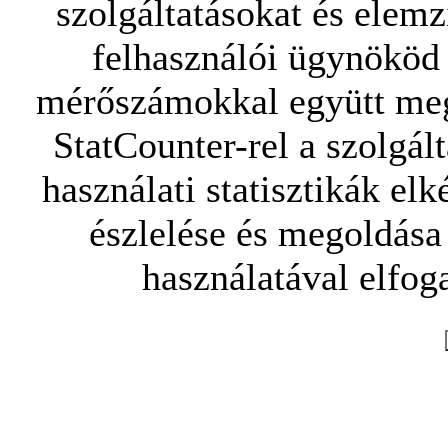
szolgáltatásokat és elemz
felhasználói ügynököd 
mérőszámokkal együtt mego
StatCounter-rel a szolgál
használati statisztikák elk
észlelése és megoldása
használatával elfoga