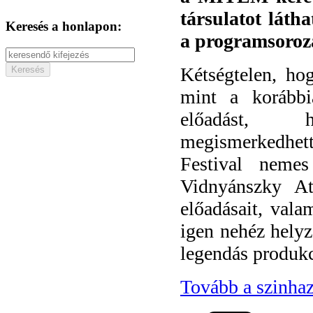
társulatot láth
Keresés a honlapon:
a programsoroz
Kétségtelen, ho
mint a korábbi
előadást, h
megismerkedhett
Festival nemes
Vidnyánszky At
előadásait, val
igen nehéz helyz
legendás produkci
Tovább a szinhaz