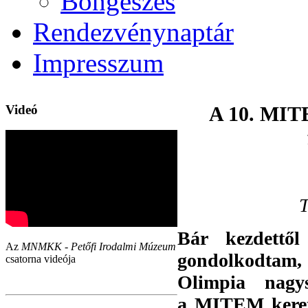
Böngészés
Rendezvénynaptár
Impresszum
Videó
A 10. MITE
T
Bár kezdettő
Az
MNMKK - Petőfi Irodalmi Múzeum
gondolkodtam
csatorna videója
Olimpia nagys
a MITEM kereté