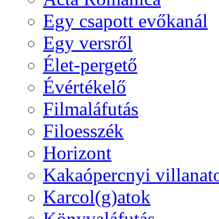
Egy csapott evőkanál
Egy versről
Élet-pergető
Évértékelő
Filmaláfutás
Filoesszék
Horizont
Kakaópercnyi villanat
Karcol(g)atok
Könyvaláfutás