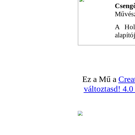
Csengő
Művésze
A Hold
alapító
Ez a Mű a
Crea
változtasd! 4.