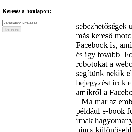
Keresés a honlapon:
sebezhetőségek u
más kereső motor
Facebook is, ami
és így tovább. F
robotokat a webo
segítünk nekik el
bejegyzést írok 
amikről a Facebo
Ma már az embe
például e-book f
írnak hagyomány
nincs különösebb 