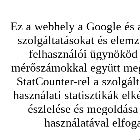
Ez a webhely a Google és a
szolgáltatásokat és elemz
felhasználói ügynököd 
mérőszámokkal együtt mego
StatCounter-rel a szolgál
használati statisztikák elk
észlelése és megoldása
használatával elfoga