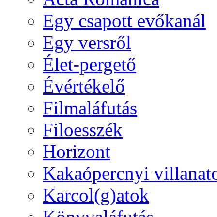
Egy csapott evőkanál
Egy versről
Élet-pergető
Évértékelő
Filmaláfutás
Filoesszék
Horizont
Kakaópercnyi villanat
Karcol(g)atok
Könyvaláfutás