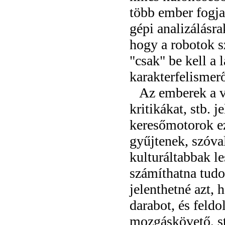
több ember fogja
gépi analizálásra
hogy a robotok s
"csak" be kell a 
karakterfelisme
Az emberek a vi
kritikákat, stb. 
keresőmotorok ez
gyűjtenek, szóva
kulturáltabbak l
számíthatna tud
jelenthetné azt, 
darabot, és feldo
mozgáskövető, st