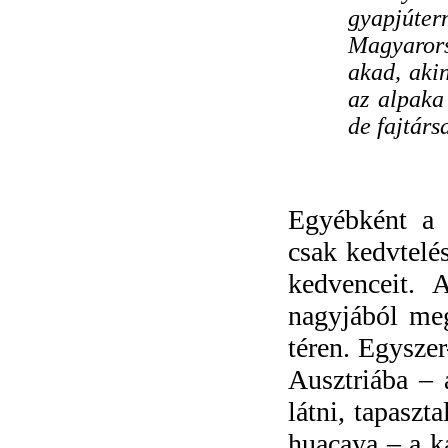
gyapjúter
Magyarors
akad, aki
az alpaka
de fajtárs
Egyébként a f
csak kedvtelés
kedvenceit. A
nagyjából meg
téren. Egysze
Ausztriába – a
látni, tapaszt
huacaya – a ka