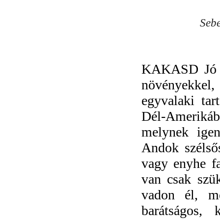
Sebe
KAKASD Jó n
növényekkel, 
egyvalaki ta
Dél-Amerikába
melynek igen
Andok szélsős
vagy enyhe fa
van csak szü
vadon él, me
barátságos, 