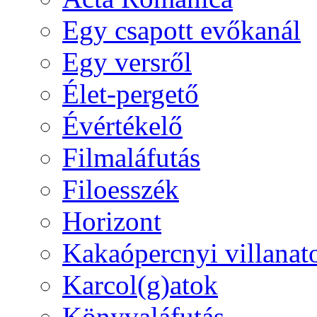
Egy csapott evőkanál
Egy versről
Élet-pergető
Évértékelő
Filmaláfutás
Filoesszék
Horizont
Kakaópercnyi villanat
Karcol(g)atok
Könyvaláfutás