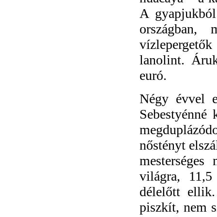
A gyapjukból
országban, 
vízlepergető
lanolint. Ár
euró.
Négy évvel ez
Sebestyénné k
megduplázódo
nőstényt elszá
mesterséges 
világra, 11,
délelőtt elli
piszkít, nem 