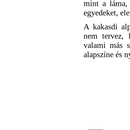
mint a láma, 
egyedeket, ele
A kakasdi alp
nem tervez, 
valami más s
alapszíne és n