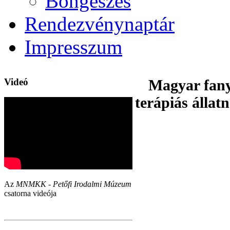
Böngészés
Rendezvénynaptár
Impresszum
Videó
Magyar fany
terápiás állat
Az
MNMKK - Petőfi Irodalmi Múzeum
csatorna videója