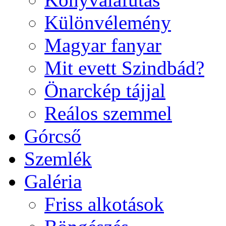
Különvélemény
Magyar fanyar
Mit evett Szindbád?
Önarckép tájjal
Reálos szemmel
Górcső
Szemlék
Galéria
Friss alkotások