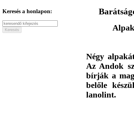
Barátságo
Keresés a honlapon:
Alpak
Négy alpaká
Az Andok szé
bírják a mag
belőle kész
lanolint.