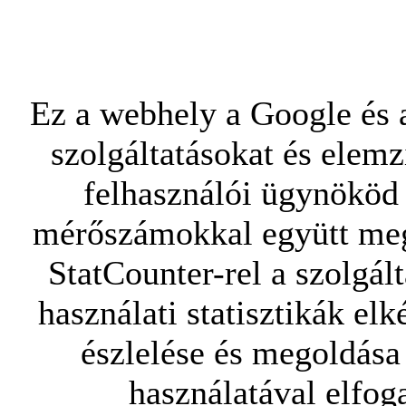
Ez a webhely a Google és a
szolgáltatásokat és elemz
felhasználói ügynököd 
mérőszámokkal együtt mego
StatCounter-rel a szolgál
használati statisztikák elk
észlelése és megoldása
használatával elfoga