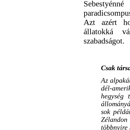
Sebestyén
paradicsompus
Azt azért ho
állatokká v
szabadságot.
Csak társa
Az alpakát
dél-amer
hegység 
állományá
sok példá
Zélandon
többnyire 