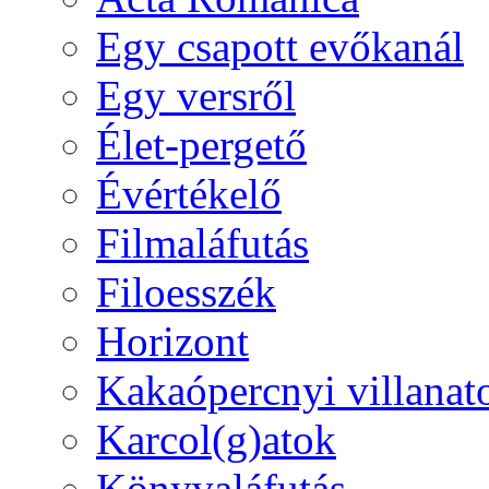
Egy csapott evőkanál
Egy versről
Élet-pergető
Évértékelő
Filmaláfutás
Filoesszék
Horizont
Kakaópercnyi villanat
Karcol(g)atok
Könyvaláfutás