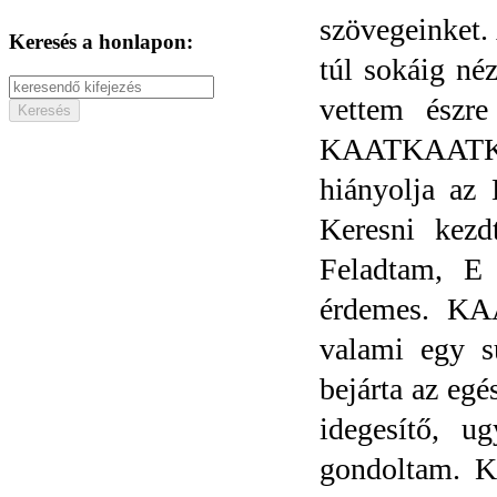
szövegeinket.
Keresés a honlapon:
túl sokáig né
vettem észr
KAATKAATKAA
hiányolja az 
Keresni kezd
Feladtam, E 
érdemes. K
valami egy s
bejárta az 
idegesítő, 
gondoltam. K