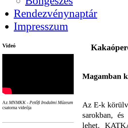
Böngészés
Rendezvénynaptár
Impresszum
Videó
Kakaóperc
Magamban ke
Az
MNMKK - Petőfi Irodalmi Múzeum
Az E-k körülve
csatorna videója
sarokban, és
lehet. KATK