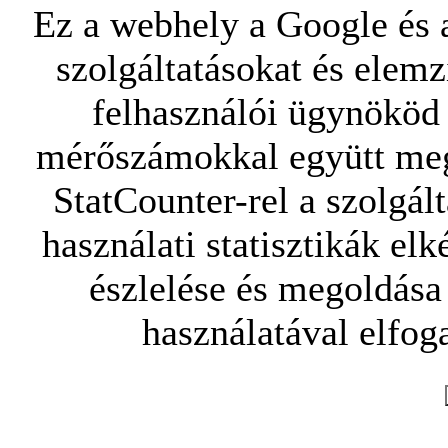
Ez a webhely a Google és a
szolgáltatásokat és elemz
felhasználói ügynököd 
mérőszámokkal együtt mego
StatCounter-rel a szolgál
használati statisztikák elk
észlelése és megoldása
használatával elfoga