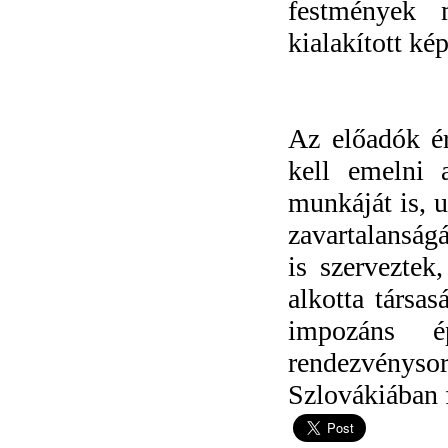
festmények m
kialakított ké
Az előadók ér
kell emelni 
munkáját is, 
zavartalanságá
is szerveztek
alkotta társa
impozáns é
rendezvénysor
Szlovákiában 