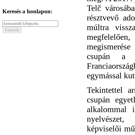
Telč városába
Keresés a honlapon:
résztvevő ad
múltra vissz
megfelelően
megismerése 
csupán a v
Franciaország
egymással kut
Tekintettel 
csupán egyet
alkalommal i
nyelvészet, 
képviselői mű