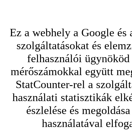
Ez a webhely a Google és a
szolgáltatásokat és elemz
felhasználói ügynököd 
mérőszámokkal együtt mego
StatCounter-rel a szolgál
használati statisztikák elk
észlelése és megoldása
használatával elfoga