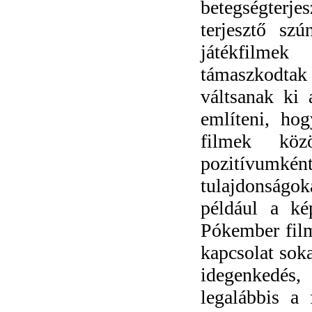
betegségterj
terjesztő sz
játékfilmek
támaszkodtak
váltsanak ki
említeni, ho
filmek köz
pozitívumként 
tulajdonságok
például a ké
Pókember film
kapcsolat soka
idegenkedés,
legalábbis a 