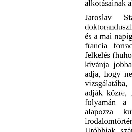
alkotásainak a
Jaroslav S
doktoranduszh
és a mai napig
francia forr
felkelés (huh
kívánja jobb
adja, hogy n
vizsgálatába,
adják közre,
folyamán a 
alapozza ku
irodalomtört
Utóbbiak sz