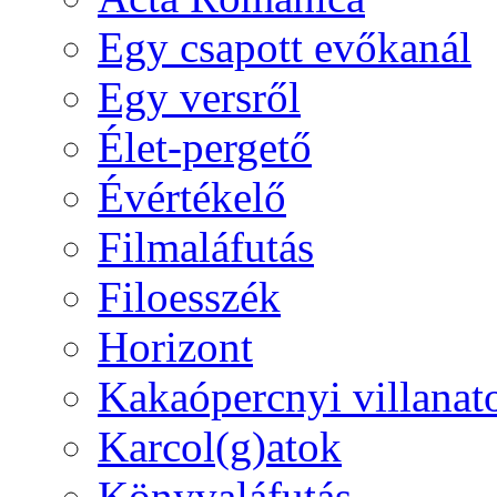
Egy csapott evőkanál
Egy versről
Élet-pergető
Évértékelő
Filmaláfutás
Filoesszék
Horizont
Kakaópercnyi villanat
Karcol(g)atok
Könyvaláfutás