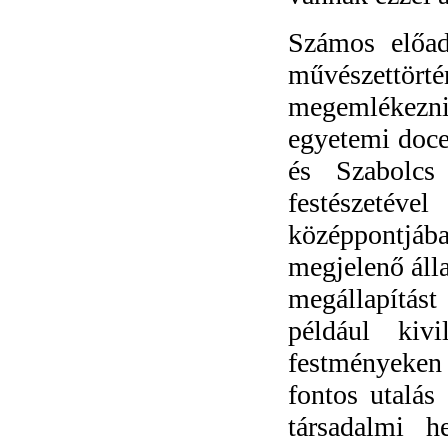
Számos előad
művészettö
megemlékezni
egyetemi doce
és Szabolcs
festészetéve
középpontjába
megjelenő álla
megállapítás
például kiv
festményeken
fontos utalás
társadalmi h