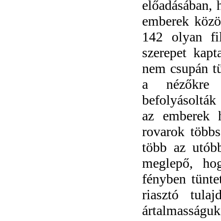
előadásában, 
emberek közöt
142 olyan fi
szerepet kap
nem csupán tü
a nézőkre 
befolyásolták
az emberek h
rovarok többs
több az utób
meglepő, hog
fényben tünte
riasztó tula
ártalmasságuk