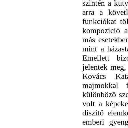
szintén a kut
arra a követ
funkciókat tö
kompozíció a
más esetekben
mint a házast
Emellett biz
jelentek meg,
Kovács Kat
majmokkal f
különböző sze
volt a képeke
díszítő elem
emberi gyeng