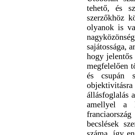
tehető, és s
szerzőkhöz k
olyanok is va
nagyközönség
sajátossága, a
hogy jelentős 
megfelelően t
és csupán s
objektivitás
állásfoglalás 
amellyel a 
franciaorsz
becslések sze
száma, így e