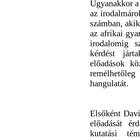
Ugyanakkor a 
az irodalmáro
számban, akik
az afrikai gy
irodalomig s
kérdést jár
előadások kö
remélhetőle
hangulatát.
Elsőként Dav
előadását ér
kutatási té