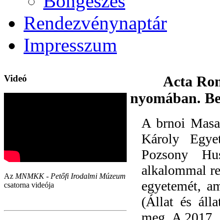
Böngészés
Rendezvénynaptár
Impresszum
Videó
Acta Rom
nyomában. Bes
A brnoi Masa
Károly Egye
Pozsony Hu
alkalommal re
Az
MNMKK - Petőfi Irodalmi Múzeum
egyetemét, a
csatorna videója
(Állat és áll
meg. A 2017. j