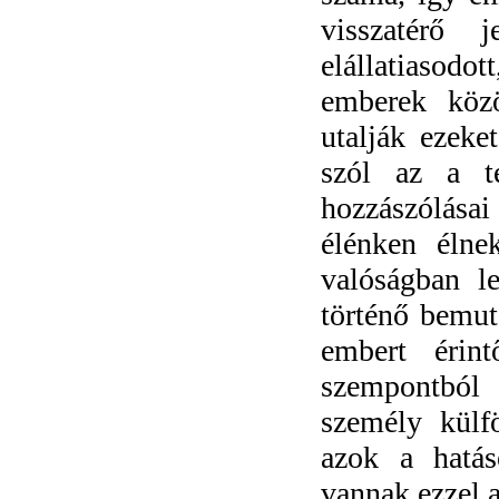
visszatérő 
elállatiasodo
emberek közö
utalják ezeke
szól az a t
hozzászólás
élénken élnek
valóságban l
történő bemut
embert érin
szempontból 
személy külfö
azok a hatás
vannak ezzel 