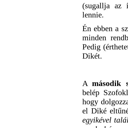
(sugallja az
lennie.
Én ebben a sza
minden rendb
Pedig (érthete
Dikét.
A
második 
belép Szofokl
hogy dolgozza
el Diké eltűné
egyikével talá