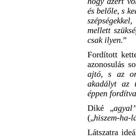
hogy azért vo
és belőle, s k
szépségekkel
mellett szüks
csak ilyen.
”
Fordított kett
azonosulás so
ajtó, s az o
akadályt az 
éppen fordítva
Diké „
agyal
(„
hiszem-ha-l
Látszatra ide