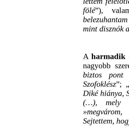
lettem felelő
fölé
”), vala
belezuhantam
mint disznók 
A
harmadik 
nagyobb szere
biztos pont
Szofoklész
”; 
Diké hiánya, 
(…), mely 
»megvárom,
Sejtettem, ho