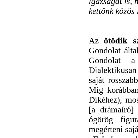
igazságát is, 
kettőnk közös 
Az
ötödik s
Gondolat álta
Gondolat a 
Dialektikusan 
saját rosszab
Míg korábba
Dikéhez), mo
[a drámaíró
ógörög figur
megérteni sajá