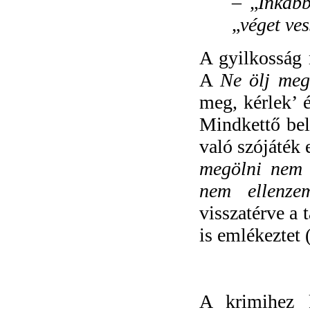
– „
Inkáb
„
véget ve
A gyilkosság 
A
Ne ölj meg
meg, kérlek’ 
Mindkettő bel
való szójáték 
megölni nem k
nem ellenze
visszatérve a 
is emlékeztet 
A krimihez 