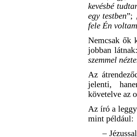
kevésbé tudta
egy testben
”; 
fele Én voltam
Nemcsak ők k
jobban látnak
szemmel nézte
Az átrendező
jelenti, han
követelve az o
Az író a legg
mint például:
–
Jézussal