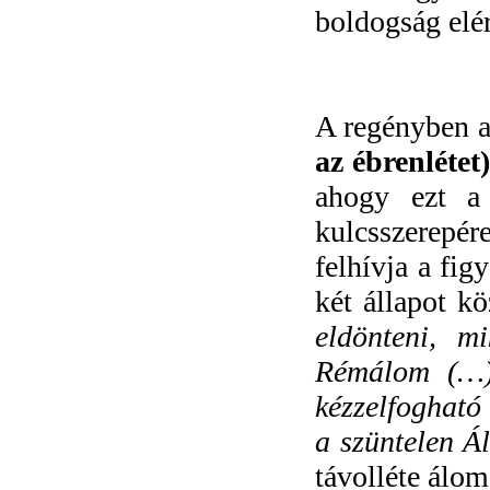
boldogság elé
A regényben a
az ébrenlétet
ahogy ezt a 
kulcsszerepér
felhívja a fi
két állapot k
eldönteni, 
Rémálom (…) 
kézzelfogható
a szüntelen Á
távolléte álo