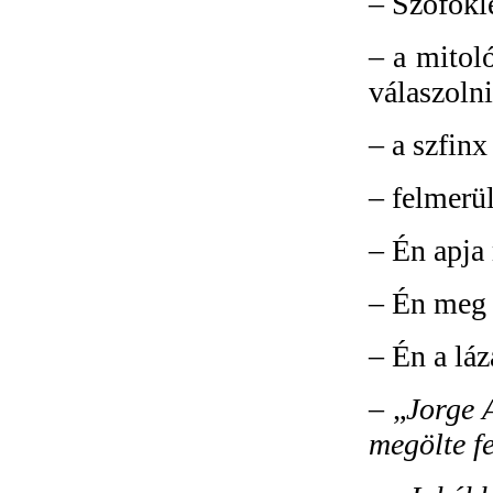
–
Szofoklé
–
a mitol
válaszolni
–
a szfin
–
felmerül
–
Én apja 
–
Én meg 
–
Én a láz
– „
Jorge 
megölte fe