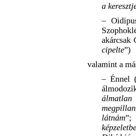
a keresztj
–
Oidipu
Szophoklé
akárcsak 
cipelte
”)
valamint a más
–
Énnel (
álmodozik
álmatla
megpill
látnám
”;
képzeletb