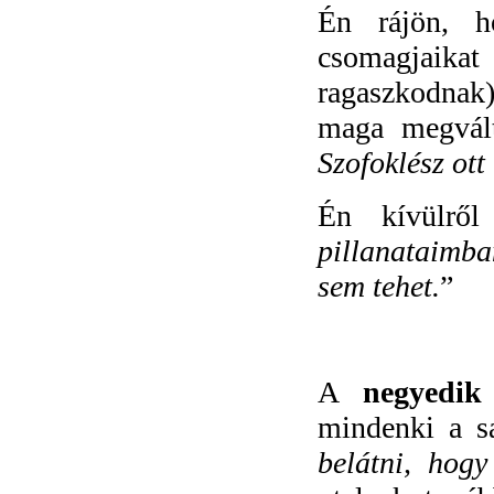
Én rájön, h
csomagjaik
ragaszkodnak)
maga megválto
Szofoklész ot
Én kívülről
pillanataimba
sem tehet.
”
A
negyedik
mindenki a sa
belátni, hog