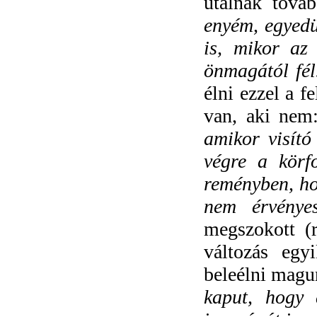
utalnak tová
enyém, egyedü
is, mikor az
önmagától fél
élni ezzel a f
van, aki nem
amikor visít
végre a körf
reményben, ho
nem érvénye
megszokott (r
változás egy
beleélni magu
kaput, hogy 