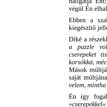
hallgatja Én
végül Én elhal
Ebben a sza
kiegészítő jell
Diké a részekk
a puzzle vo
cserepeket ti
korsókká, méc
Mások múltján
saját múltjána
velem, mintha 
Én így foga
»cserepekkel« 