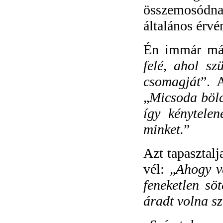
összemosódna
általános érvé
Én immár má
felé, ahol sz
csomagját
”. 
„
Micsoda bölc
így kénytelen
minket.
”
Azt tapasztalj
vél: „
Ahogy vá
feneketlen sö
áradt volna sz