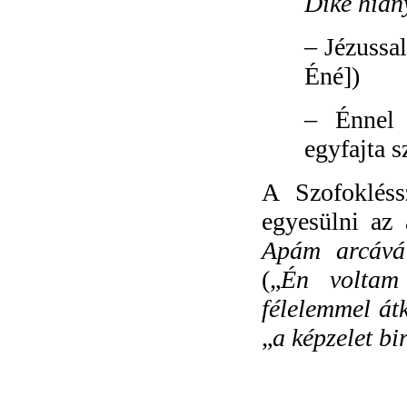
Diké hián
–
Jézussal
Éné])
–
Énnel
egyfajta 
A Szofokléss
egyesülni az 
Apám arcává 
(„
Én voltam
félelemmel át
„
a képzelet b