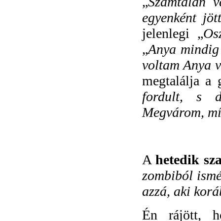
„
Számtalan v
egyenként jöt
jelenlegi „
Os
„
Anya mindig v
voltam Anya v
megtalálja a 
fordult, s 
Megvárom, míg
A
hetedik sz
zombiból ismé
azzá, aki kor
Én rájött, 