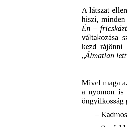
A látszat ell
hiszi, minden 
Én – fricskáz
váltakozása s
kezd rájönni 
„
Álmatlan let
Mivel maga az
a nyomon is e
öngyilkosság 
–
Kadmosz