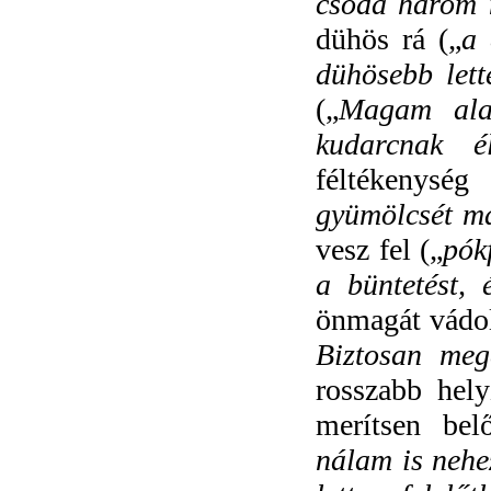
csoda három 
dühös rá („
a 
dühösebb lett
(„
Magam ala
kudarcnak 
féltékenység
gyümölcsét má
vesz fel („
pók
a büntetést,
önmagát vádol
Biztosan me
rosszabb hely
merítsen bel
nálam is nehe