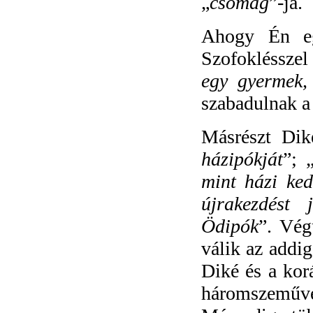
„
csomag
”-ja.
Ahogy Én eg
Szofoklésszel 
egy gyermek, 
szabadulnak a 
Másrészt Dik
házipókját
”; 
mint házi ke
újrakezdést j
Ödipók
”. Vég
válik az addi
Diké és a kor
háromszeművé,