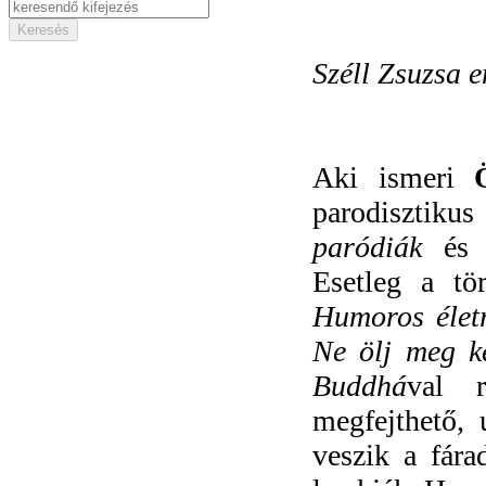
Széll Zsuzsa 
Aki ismeri
parodisztikus
paródiák
é
Esetleg a tö
Humoros élet
Ne ölj meg k
Buddhá
val r
megfejthető,
veszik a fára