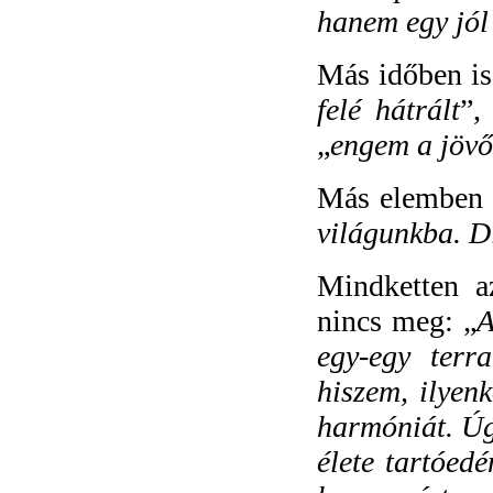
hanem egy jól
Más időben is
felé hátrált
”,
„
engem a jövő
Más elemben i
világunkba. D
Mindketten a
nincs meg: „
A
egy-egy terra
hiszem, ilyenk
harmóniát. Úg
élete tartóedé