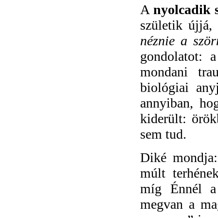
A
nyolcadik 
születik újjá
néznie a ször
gondolatot: 
mondani trau
biológiai an
annyiban, hog
kiderült: örö
sem tud.
Diké mondja:
múlt terhéne
míg Énnél a 
megvan a maga