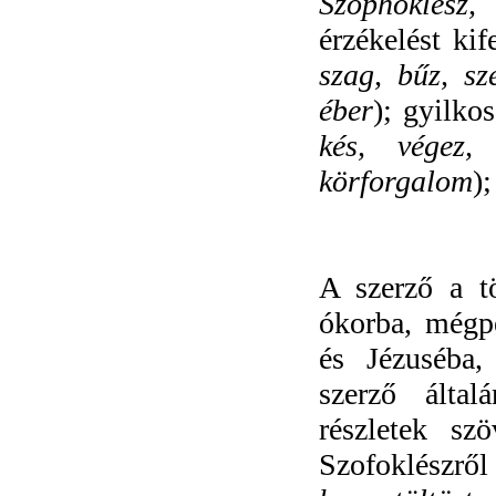
Szophoklész
érzékelést kif
szag, bűz, sz
éber
);
gyilkos
kés, végez,
körforgalom
);
A szerző a t
ókorba, mégp
és Jézuséba,
szerző által
részletek sz
Szofoklészről 