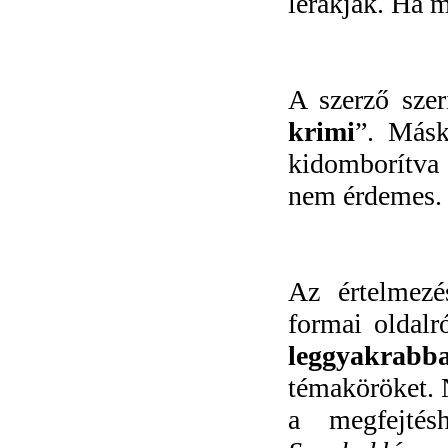
lerakják. Ha 
A szerző szer
krimi
”. Másk
kidomborítva f
nem érdemes. 
Az értelmezé
formai oldalr
leggyakrabba
témaköröket. 
a megfejté