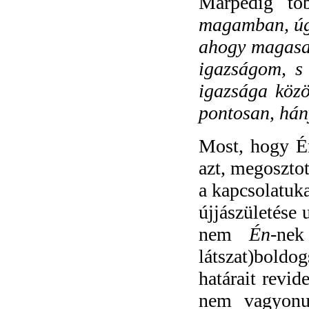
Márpedig tö
magamban, úgy
ahogy magasab
igazságom, s 
igazsága közö
pontosan, hány
Most, hogy Én
azt, megosztot
a kapcsolatuk
újjászületése 
nem
Én-
nek
látszat)boldo
határait revid
nem vagyonuk