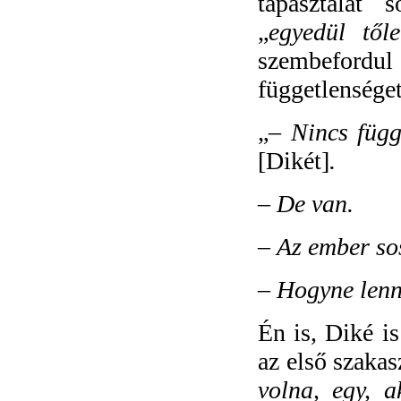
tapasztalat 
„
egyedül től
szembefordu
függetlenséget
„–
Nincs függ
[Dikét]
.
–
De van.
–
Az ember so
–
Hogyne lenn
Én is, Diké i
az első szaka
volna, egy, 