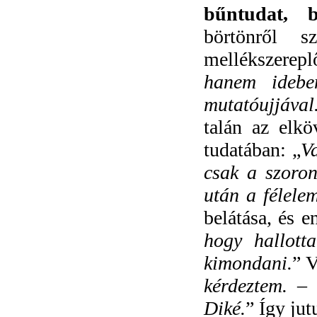
bűntudat, 
börtönről 
mellékszerepl
hanem idebe
mutatóujjával
talán az elkö
tudatában: „
Va
csak a szoron
után a félele
belátása, és 
hogy hallott
kimondani.
” 
kérdeztem. –
Diké.
” Így jut