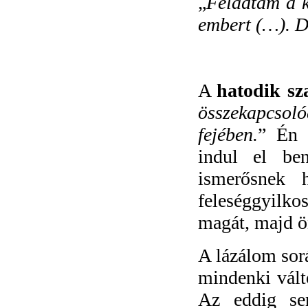
„
Feladtam a k
embert (…). D
A
hatodik sz
összekapcsol
fejében.
” Én 
indul el ben
ismerősnek 
feleséggyilko
magát, majd ö
A lázálom sor
mindenki válto
Az eddig sem