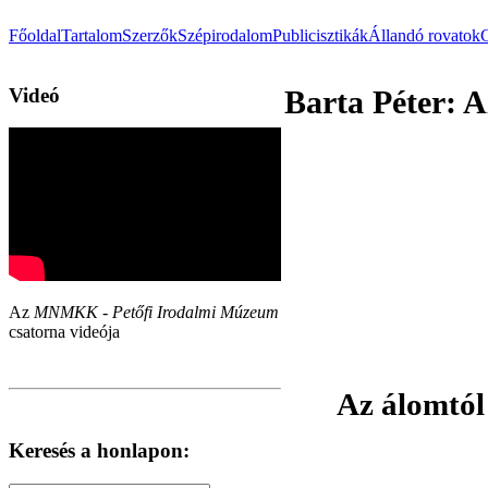
Főoldal
Tartalom
Szerzők
Szépirodalom
Publicisztikák
Állandó rovatok
Videó
Barta Péter: 
Az
MNMKK - Petőfi Irodalmi Múzeum
csatorna videója
Az álomtól
Keresés a honlapon: