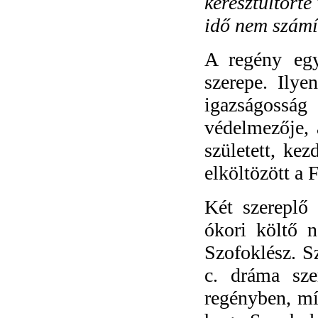
keresztültört
idő nem számí
A regény egy
szerepe. Ily
igazságosság
védelmezője, 
született, ke
elköltözött a F
Két szereplő
ókori költő n
Szofoklész. S
c. dráma sze
regényben, mí