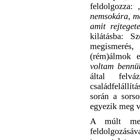
feldolgozza: 
nemsokára, meg
amit rejtegete
kilátásba: 
megismerés,
(rém)álmok e
voltam bennü
által felv
családfelállí
során a sorso
egyezik meg v
A múlt megi
feldolgozásá