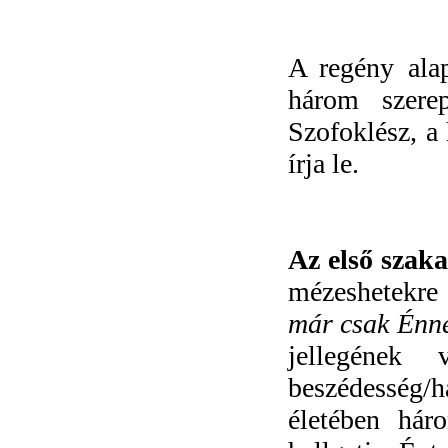
A regény ala
három szere
Szofoklész, a 
írja le.
Az első szak
mézeshetekre 
már csak Énnek
jellegének
beszédesség/h
életében hár