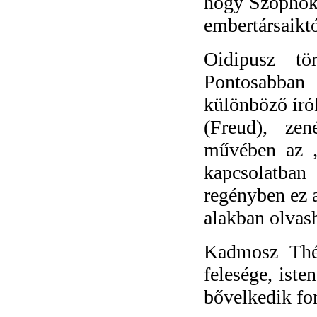
hogy Szophokl
embertársaiktó
Oidipusz tör
Pontosabban 
különböző író
(Freud), ze
művében az „
kapcsolatban
regényben ez 
alakban olvas
Kadmosz Thé
felesége, iste
bővelkedik fo