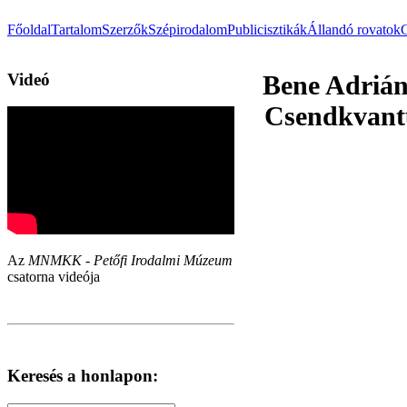
Főoldal
Tartalom
Szerzők
Szépirodalom
Publicisztikák
Állandó rovatok
Videó
Bene Adrián
Csendkvantu
Az
MNMKK - Petőfi Irodalmi Múzeum
csatorna videója
Keresés a honlapon: