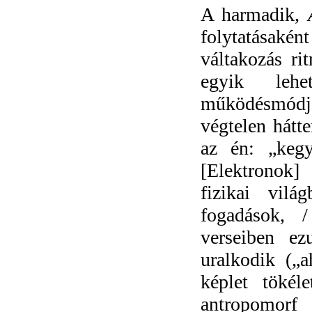
A harmadik,
folytatásakén
váltakozás ri
egyik lehe
működésmód
végtelen hátte
az én: „kegy
[Elektronok]
fizikai vil
fogadások, /
verseiben ez
uralkodik („
képlet tökél
antropomorf 