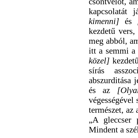
csontvelőt, a
kapcsolatát 
kimenni]
és
kezdetű vers
meg abból, am
itt a semmi a
közel]
kezdetű
sírás asszoc
abszurditása 
és az
[Oly
végességével 
természet, az 
„A gleccser 
Mindent a szél