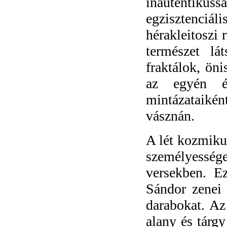
inautentikussá
egzisztenci
hérakleitoszi 
természet lá
fraktálok, ön
az egyén él
mintázataiként
vásznán.
A lét kozmikus
személyesség
versekben. Ez
Sándor zenei 
darabokat. Az
alany és tárgy