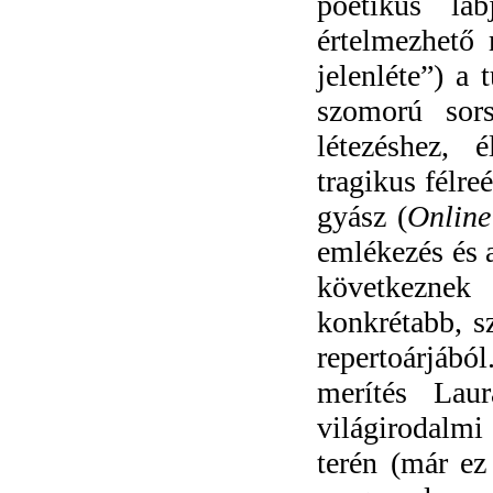
poétikus lá
értelmezhető
jelenléte”) a
szomorú sors
létezéshez, 
tragikus félr
gyász (
Online
emlékezés és 
következnek 
konkrétabb, s
repertoárjábó
merítés Lau
világirodalmi 
terén (már e