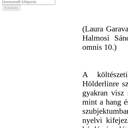
(Laura Garav
Halmosi Sán
omnis 10.)
A költészet
Hölderlinre s
gyakran visz s
mint a hang és
szubjektumba
nyelvi kifeje