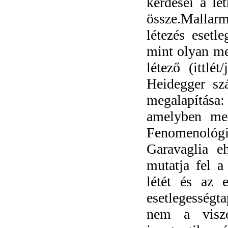
kérdései a lé
össze.Mallar
létezés esetl
mint olyan me
létező (ittlét
Heidegger sz
megalapítása: 
amelyben meg
Fenomenológi
Garavaglia e
mutatja fel a
létét és az 
esetlegességta
nem a viszo