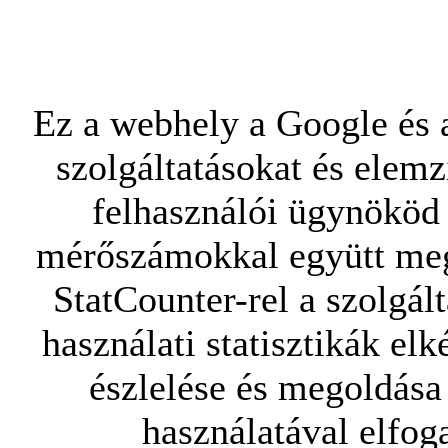
Ez a webhely a Google és a
szolgáltatásokat és elemz
felhasználói ügynököd 
mérőszámokkal együtt mego
StatCounter-rel a szolgál
használati statisztikák elk
észlelése és megoldása
használatával elfoga