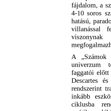
fájdalom, a s
4-10 soros s
hatású, para
villanással 
viszonyna
megfogalmazha
A „Számok é
univerzum t
faggatói előt
Descartes és
rendszerint tr
inkább eszkö
ciklusba re