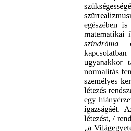
szükségess
szürrealizmu
egészében is
matematikai i
szindróma
kapcsolatban 
ugyanakkor t
normalitás fen
személyes ke
létezés rendsz
egy hiányérzet
igazságáét. A
létezést, / ren
„a Világegye