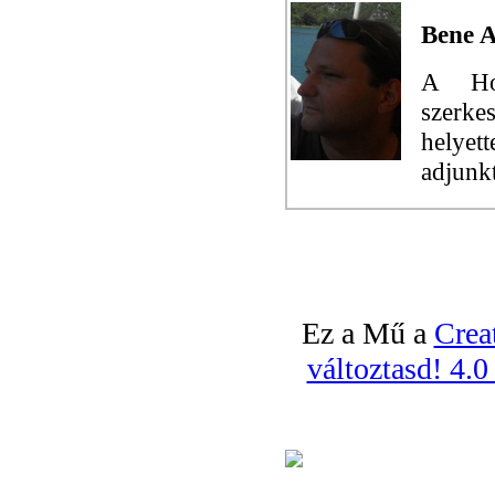
Bene 
A Hol
szerke
helye
adjunk
Ez a Mű a
Crea
változtasd! 4.