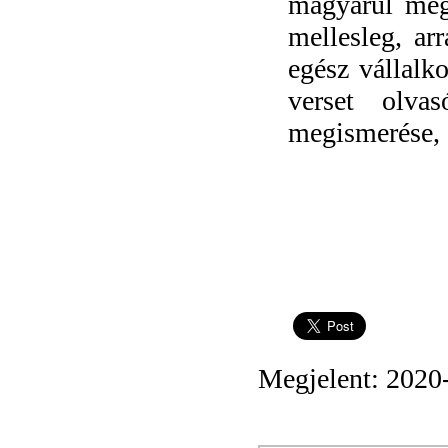
magyarul megj
mellesleg, ar
egész vállalk
verset olva
megismerése, a
Megjelent: 2020