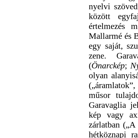
nyelvi szöved
között egyfa
értelmezés m
Mallarmé és B
egy saját, szu
zene. Garav
(
Önarckép
;
Ny
olyan alanyis
(„áramlatok”,
műsor tulajd
Garavaglia je
kép vagy axi
zárlatban („A 
hétköznapi ra