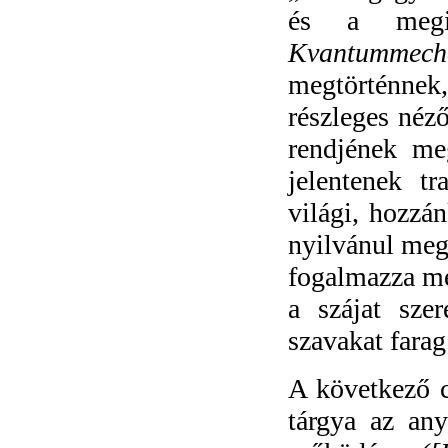
és a megis
Kvantummech
megtörténnek, 
részleges néző
rendjének me
jelentenek tr
világi, hozzán
nyilvánul meg,
fogalmazza meg
a szájat sze
szavakat farag
A következő ci
tárgya az any