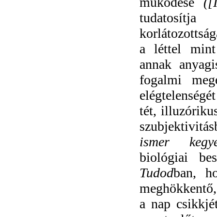
működése
([
tudatosítja
korlátozottság
a léttel mint
annak anyagis
fogalmi megé
elégtelenségét
tét, illuzóriku
szubjektivitá
ismer kegye
biológiai b
Tudod
ban, h
meghökkentő, 
a nap csikkjé